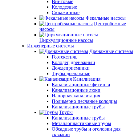
Винтовые
Колодезные
Скважинные
Фекальные насосы
Центробежные
насосы
Циркуляционные насосы
Инженерные системы
Дренажные системы
Геотекстиль
Колодец дренажный
Дождеприемники
Трубы дренажные
Канализация
Канализационные фитинги
Канализацонные люки
Напорная канализация
Полимерно-песчаные колодцы
Канализационные трубы
Трубы
Канализационные трубы
Металлопластиковые трубы
Обсадные трубы и оголовки для
скважин