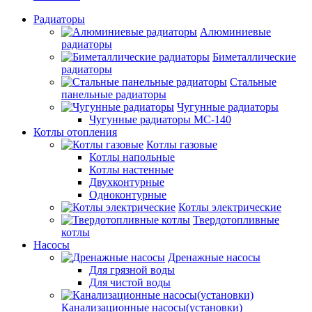
Радиаторы
Алюминиевые
радиаторы
Биметаллические
радиаторы
Стальные
панельные радиаторы
Чугунные радиаторы
Чугунные радиаторы МС-140
Котлы отопления
Котлы газовые
Котлы напольные
Котлы настенные
Двухконтурные
Одноконтурные
Котлы электрические
Твердотопливные
котлы
Насосы
Дренажные насосы
Для грязной воды
Для чистой воды
Канализационные насосы(установки)