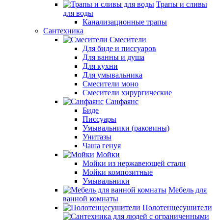
Трапы и сливы
для воды
Канализационные трапы
Сантехника
Смесители
Для биде и писсуаров
Для ванны и душа
Для кухни
Для умывальника
Смесители моно
Смесители хирургические
Санфаянс
Биде
Писсуары
Умывальники (раковины)
Унитазы
Чаша генуя
Мойки
Мойки из нержавеющей стали
Мойки композитные
Умывальники
Мебель для
ванной комнаты
Полотенцесушители