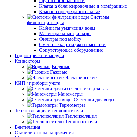
Группы безопасности
Клапана балансировочные и мембранные
Клапана предохранительные
Системы
фильтрации воды
Кабинеты умягчения воды
Магистральные фильтры
Фильтры под мойку
Сменные картриджи и засыпки
Сопутствующее оборудование
Гидрострелки и модули
Конвекторы
Водяные
Газовые
Электрические
КИП / приборы учета
Счетчики для газа
Манометры
Счетчики для воды
Термометры
Теплоизоляция и теплоносители
Теплоизоляция
Теплоносители
Вентиляция
Стабилизаторы напряжения