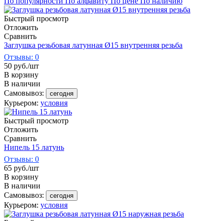
По популярности
По алфавиту
По цене
По наличию
Быстрый просмотр
Отложить
Сравнить
Заглушка резьбовая латунная Ø15 внутренняя резьба
Отзывы: 0
50
руб.
/шт
В корзину
В наличии
Самовывоз:
сегодня
Курьером:
условия
Быстрый просмотр
Отложить
Сравнить
Нипель 15 латунь
Отзывы: 0
65
руб.
/шт
В корзину
В наличии
Самовывоз:
сегодня
Курьером:
условия