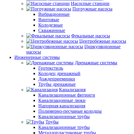
Насосные станции
Погружные насосы
Вибрационные
Винтовые
Колодезные
Скважинные
Фекальные насосы
Центробежные насосы
Циркуляционные
насосы
Инженерные системы
Дренажные системы
Геотекстиль
Колодец дренажный
Дождеприемники
Трубы дренажные
Канализация
Канализационные фитинги
Канализацонные люки
Напорная канализация
Полимерно-песчаные колодцы
Канализационные трубы
Трубы
Канализационные трубы
Металлопластиковые трубы