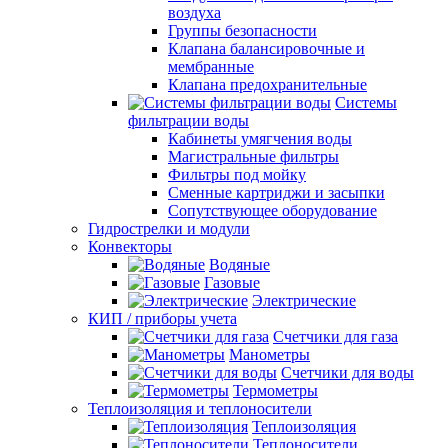
воздуха
Группы безопасности
Клапана балансировочные и
мембранные
Клапана предохранительные
Системы
фильтрации воды
Кабинеты умягчения воды
Магистральные фильтры
Фильтры под мойку
Сменные картриджи и засыпки
Сопутствующее оборудование
Гидрострелки и модули
Конвекторы
Водяные
Газовые
Электрические
КИП / приборы учета
Счетчики для газа
Манометры
Счетчики для воды
Термометры
Теплоизоляция и теплоносители
Теплоизоляция
Теплоносители