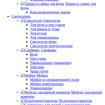
Трапы и сливы для
воды
Канализационные трапы
Сантехника
Смесители
Для биде и писсуаров
Для ванны и душа
Для кухни
Для умывальника
Смесители моно
Смесители хирургические
Санфаянс
Биде
Писсуары
Умывальники (раковины)
Унитазы
Чаша генуя
Мойки
Мойки из нержавеющей стали
Мойки композитные
Умывальники
Мебель для ванной
комнаты
Полотенцесушители