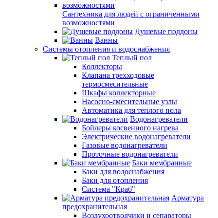
Сантехника для людей с ограниченными
возможностями
Душевые поддоны
Ванны
Системы отопления и водоснабжения
Теплый пол
Коллекторы
Клапана трехходовые
термосмесительные
Шкафы коллекторные
Насосно-смесительные узлы
Автоматика для теплого пола
Водонагреватели
Бойлеры косвенного нагрева
Электрические водонагреватели
Газовые водонагреватели
Проточные водонагреватели
Баки мембранные
Баки для водоснабжения
Баки для отопления
Система "Краб"
Арматура
предохранительная
Воздухоотводчики и сепараторы