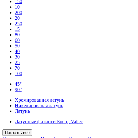
150
10
200
20
250
15
80
60
50
40
30
25
70
100
45°
90°
Хромированная латунь
Никелированая латунь
Латунь
Латунные фитинги Бренд Valtec
Показать все