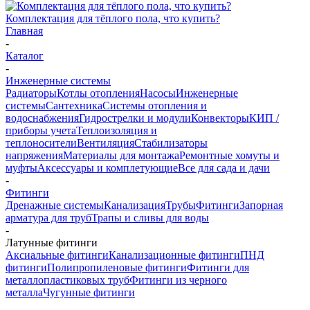
Комплектация для тёплого пола, что купить?
Главная
-
Каталог
-
Инженерные системы
Радиаторы
Котлы отопления
Насосы
Инженерные
системы
Сантехника
Системы отопления и
водоснабжения
Гидрострелки и модули
Конвекторы
КИП /
приборы учета
Теплоизоляция и
теплоносители
Вентиляция
Стабилизаторы
напряжения
Материалы для монтажа
Ремонтные хомуты и
муфты
Аксессуары и комплетующие
Все для сада и дачи
-
Фитинги
Дренажные системы
Канализация
Трубы
Фитинги
Запорная
арматура для труб
Трапы и сливы для воды
-
Латунные фитинги
Аксиальные фитинги
Канализационные фитинги
ПНД
фитинги
Полипропиленовые фитинги
Фитинги для
металлопластиковых труб
Фитинги из черного
металла
Чугунные фитинги