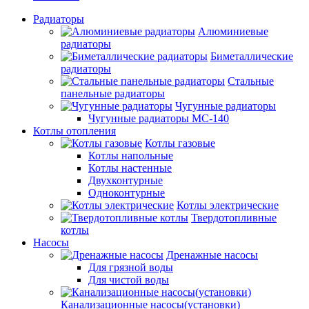
Радиаторы
Алюминиевые
радиаторы
Биметаллические
радиаторы
Стальные
панельные радиаторы
Чугунные радиаторы
Чугунные радиаторы МС-140
Котлы отопления
Котлы газовые
Котлы напольные
Котлы настенные
Двухконтурные
Одноконтурные
Котлы электрические
Твердотопливные
котлы
Насосы
Дренажные насосы
Для грязной воды
Для чистой воды
Канализационные насосы(установки)