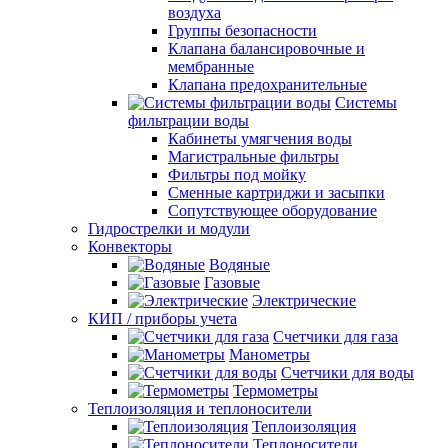
воздуха
Группы безопасности
Клапана балансировочные и
мембранные
Клапана предохранительные
Системы
фильтрации воды
Кабинеты умягчения воды
Магистральные фильтры
Фильтры под мойку
Сменные картриджи и засыпки
Сопутствующее оборудование
Гидрострелки и модули
Конвекторы
Водяные
Газовые
Электрические
КИП / приборы учета
Счетчики для газа
Манометры
Счетчики для воды
Термометры
Теплоизоляция и теплоносители
Теплоизоляция
Теплоносители