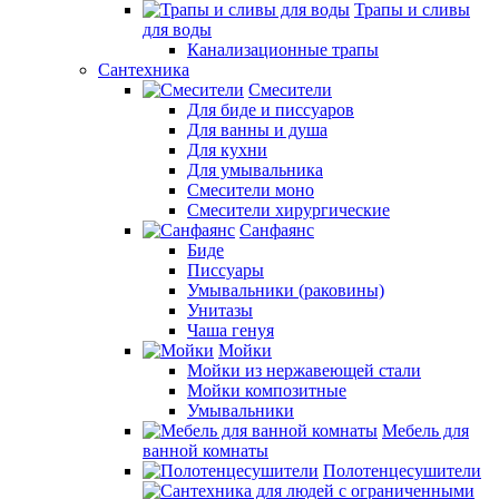
Трапы и сливы
для воды
Канализационные трапы
Сантехника
Смесители
Для биде и писсуаров
Для ванны и душа
Для кухни
Для умывальника
Смесители моно
Смесители хирургические
Санфаянс
Биде
Писсуары
Умывальники (раковины)
Унитазы
Чаша генуя
Мойки
Мойки из нержавеющей стали
Мойки композитные
Умывальники
Мебель для
ванной комнаты
Полотенцесушители