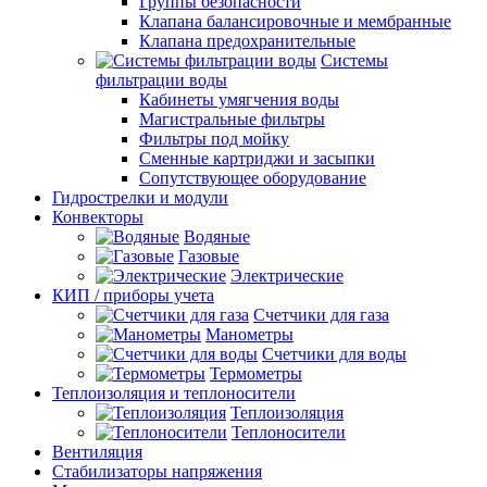
Группы безопасности
Клапана балансировочные и мембранные
Клапана предохранительные
Системы
фильтрации воды
Кабинеты умягчения воды
Магистральные фильтры
Фильтры под мойку
Сменные картриджи и засыпки
Сопутствующее оборудование
Гидрострелки и модули
Конвекторы
Водяные
Газовые
Электрические
КИП / приборы учета
Счетчики для газа
Манометры
Счетчики для воды
Термометры
Теплоизоляция и теплоносители
Теплоизоляция
Теплоносители
Вентиляция
Стабилизаторы напряжения