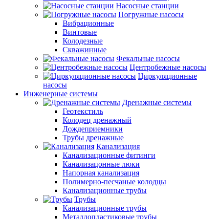
Насосные станции
Погружные насосы
Вибрационные
Винтовые
Колодезные
Скважинные
Фекальные насосы
Центробежные насосы
Циркуляционные
насосы
Инженерные системы
Дренажные системы
Геотекстиль
Колодец дренажный
Дождеприемники
Трубы дренажные
Канализация
Канализационные фитинги
Канализацонные люки
Напорная канализация
Полимерно-песчаные колодцы
Канализационные трубы
Трубы
Канализационные трубы
Металлопластиковые трубы