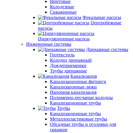
Винтовые
Колодезные
Скважинные
Фекальные насосы
Центробежные
насосы
Циркуляционные насосы
Инженерные системы
Дренажные системы
Геотекстиль
Колодец дренажный
Дождеприемники
Трубы дренажные
Канализация
Канализационные фитинги
Канализацонные люки
Напорная канализация
Полимерно-песчаные колодцы
Канализационные трубы
Трубы
Канализационные трубы
Металлопластиковые трубы
Обсадные трубы и оголовки для
скважин