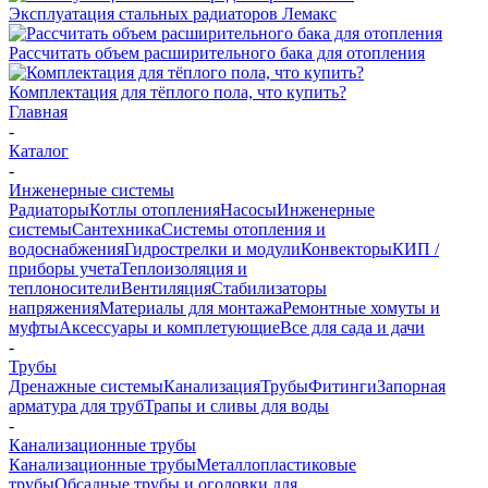
Эксплуатация стальных радиаторов Лемакс
Рассчитать объем расширительного бака для отопления
Комплектация для тёплого пола, что купить?
Главная
-
Каталог
-
Инженерные системы
Радиаторы
Котлы отопления
Насосы
Инженерные
системы
Сантехника
Системы отопления и
водоснабжения
Гидрострелки и модули
Конвекторы
КИП /
приборы учета
Теплоизоляция и
теплоносители
Вентиляция
Стабилизаторы
напряжения
Материалы для монтажа
Ремонтные хомуты и
муфты
Аксессуары и комплетующие
Все для сада и дачи
-
Трубы
Дренажные системы
Канализация
Трубы
Фитинги
Запорная
арматура для труб
Трапы и сливы для воды
-
Канализационные трубы
Канализационные трубы
Металлопластиковые
трубы
Обсадные трубы и оголовки для