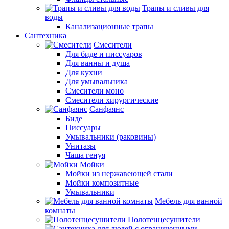
Трапы и сливы для
воды
Канализационные трапы
Сантехника
Смесители
Для биде и писсуаров
Для ванны и душа
Для кухни
Для умывальника
Смесители моно
Смесители хирургические
Санфаянс
Биде
Писсуары
Умывальники (раковины)
Унитазы
Чаша генуя
Мойки
Мойки из нержавеющей стали
Мойки композитные
Умывальники
Мебель для ванной
комнаты
Полотенцесушители