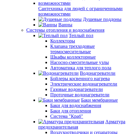
Сантехника для людей с ограниченными
возможностями
Душевые поддоны
Ванны
Системы отопления и водоснабжения
Теплый пол
Коллекторы
Клапана трехходовые
термосмесительные
Шкафы коллекторные
Насосно-смесительные узлы
Автоматика для теплого пола
Водонагреватели
Бойлеры косвенного нагрева
Электрические водонагреватели
Газовые водонагреватели
Проточные водонагреватели
Баки мембранные
Баки для водоснабжения
Баки для отопления
Система "Краб"
Арматура
предохранительная
Воздухоотводчики и сепараторы