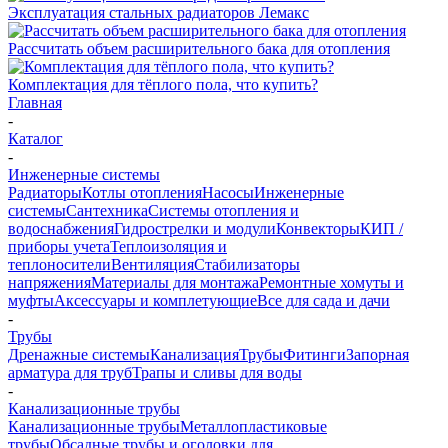
Эксплуатация стальных радиаторов Лемакс
Рассчитать объем расширительного бака для отопления
Комплектация для тёплого пола, что купить?
Главная
-
Каталог
-
Инженерные системы
Радиаторы
Котлы отопления
Насосы
Инженерные
системы
Сантехника
Системы отопления и
водоснабжения
Гидрострелки и модули
Конвекторы
КИП /
приборы учета
Теплоизоляция и
теплоносители
Вентиляция
Стабилизаторы
напряжения
Материалы для монтажа
Ремонтные хомуты и
муфты
Аксессуары и комплетующие
Все для сада и дачи
-
Трубы
Дренажные системы
Канализация
Трубы
Фитинги
Запорная
арматура для труб
Трапы и сливы для воды
-
Канализационные трубы
Канализационные трубы
Металлопластиковые
трубы
Обсадные трубы и оголовки для