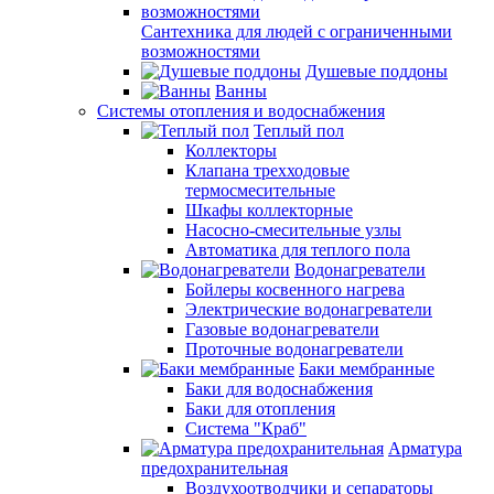
Сантехника для людей с ограниченными
возможностями
Душевые поддоны
Ванны
Системы отопления и водоснабжения
Теплый пол
Коллекторы
Клапана трехходовые
термосмесительные
Шкафы коллекторные
Насосно-смесительные узлы
Автоматика для теплого пола
Водонагреватели
Бойлеры косвенного нагрева
Электрические водонагреватели
Газовые водонагреватели
Проточные водонагреватели
Баки мембранные
Баки для водоснабжения
Баки для отопления
Система "Краб"
Арматура
предохранительная
Воздухоотводчики и сепараторы