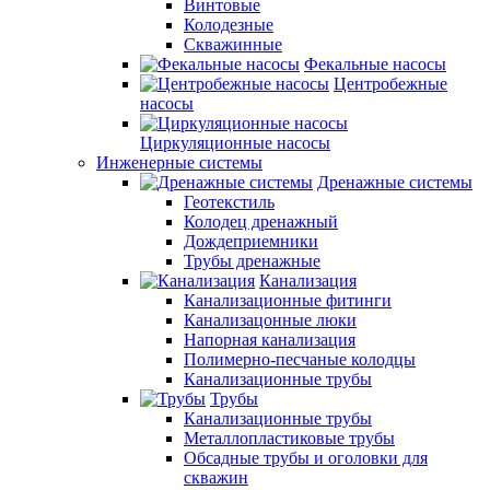
Винтовые
Колодезные
Скважинные
Фекальные насосы
Центробежные
насосы
Циркуляционные насосы
Инженерные системы
Дренажные системы
Геотекстиль
Колодец дренажный
Дождеприемники
Трубы дренажные
Канализация
Канализационные фитинги
Канализацонные люки
Напорная канализация
Полимерно-песчаные колодцы
Канализационные трубы
Трубы
Канализационные трубы
Металлопластиковые трубы
Обсадные трубы и оголовки для
скважин