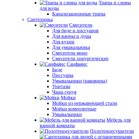
Трапы и сливы
для воды
Канализационные трапы
Сантехника
Смесители
Для биде и писсуаров
Для ванны и душа
Для кухни
Для умывальника
Смесители моно
Смесители хирургические
Санфаянс
Биде
Писсуары
Умывальники (раковины)
Унитазы
Чаша генуя
Мойки
Мойки из нержавеющей стали
Мойки композитные
Умывальники
Мебель для
ванной комнаты
Полотенцесушители