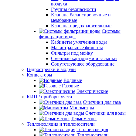
воздуха
Группы безопасности
Клапана балансировочные и
мембранные
Клапана предохранительные
Системы
фильтрации воды
Кабинеты умягчения воды
Магистральные фильтры
Фильтры под мойку
Сменные картриджи и засыпки
Сопутствующее оборудование
Гидрострелки и модули
Конвекторы
Водяные
Газовые
Электрические
КИП / приборы учета
Счетчики для газа
Манометры
Счетчики для воды
Термометры
Теплоизоляция и теплоносители
Теплоизоляция
Теплоносители