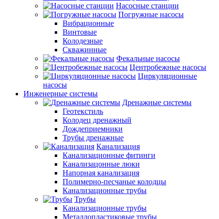
Насосные станции
Погружные насосы
Вибрационные
Винтовые
Колодезные
Скважинные
Фекальные насосы
Центробежные насосы
Циркуляционные
насосы
Инженерные системы
Дренажные системы
Геотекстиль
Колодец дренажный
Дождеприемники
Трубы дренажные
Канализация
Канализационные фитинги
Канализацонные люки
Напорная канализация
Полимерно-песчаные колодцы
Канализационные трубы
Трубы
Канализационные трубы
Металлопластиковые трубы