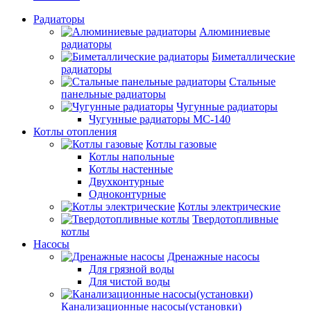
Радиаторы
Алюминиевые
радиаторы
Биметаллические
радиаторы
Стальные
панельные радиаторы
Чугунные радиаторы
Чугунные радиаторы МС-140
Котлы отопления
Котлы газовые
Котлы напольные
Котлы настенные
Двухконтурные
Одноконтурные
Котлы электрические
Твердотопливные
котлы
Насосы
Дренажные насосы
Для грязной воды
Для чистой воды
Канализационные насосы(установки)