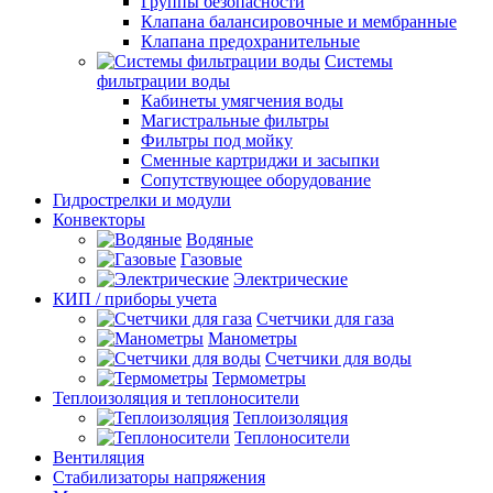
Группы безопасности
Клапана балансировочные и мембранные
Клапана предохранительные
Системы
фильтрации воды
Кабинеты умягчения воды
Магистральные фильтры
Фильтры под мойку
Сменные картриджи и засыпки
Сопутствующее оборудование
Гидрострелки и модули
Конвекторы
Водяные
Газовые
Электрические
КИП / приборы учета
Счетчики для газа
Манометры
Счетчики для воды
Термометры
Теплоизоляция и теплоносители
Теплоизоляция
Теплоносители
Вентиляция
Стабилизаторы напряжения