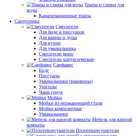
Трапы и сливы для
воды
Канализационные трапы
Сантехника
Смесители
Для биде и писсуаров
Для ванны и душа
Для кухни
Для умывальника
Смесители моно
Смесители хирургические
Санфаянс
Биде
Писсуары
Умывальники (раковины)
Унитазы
Чаша генуя
Мойки
Мойки из нержавеющей стали
Мойки композитные
Умывальники
Мебель для ванной
комнаты
Полотенцесушители