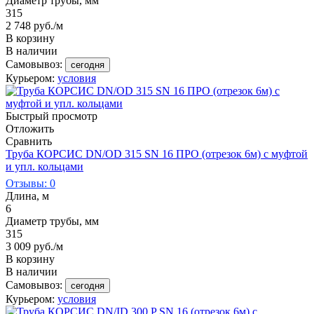
Диаметр трубы, мм
315
2 748
руб.
/м
В корзину
В наличии
Самовывоз:
сегодня
Курьером:
условия
Быстрый просмотр
Отложить
Сравнить
Труба КОРСИС DN/OD 315 SN 16 ПРО (отрезок 6м) с муфтой
и упл. кольцами
Отзывы: 0
Длина, м
6
Диаметр трубы, мм
315
3 009
руб.
/м
В корзину
В наличии
Самовывоз:
сегодня
Курьером:
условия