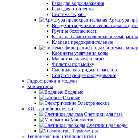
Баки для водоснабжения
Баки для отопления
Система "Краб"
Арматура пре
Воздухоотводчики и сепараторы воздух
Группы безопасности
Клапана балансировочные и мембранны
Клапана предохранительные
Системы фильт
Кабинеты умягчения воды
Магистральные фильтры
Фильтры под мойку
Сменные картриджи и засыпки
Сопутствующее оборудование
Гидрострелки и модули
Конвекторы
Водяные
Газовые
Электрические
КИП / приборы учета
Счетчики для газа
Манометры
Счетчики для воды
Термометры
Теплоизоляция и теплоносители