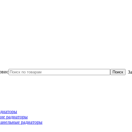
З
диаторы
ие радиаторы
панельные радиаторы