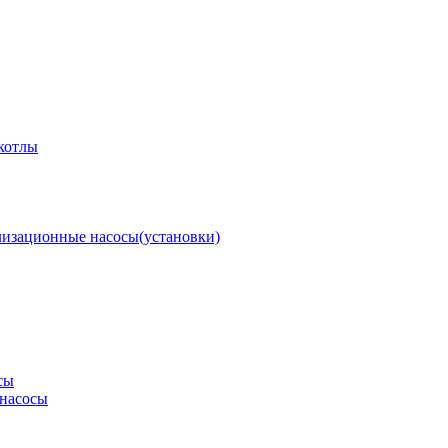
котлы
изационные насосы(установки)
сы
насосы