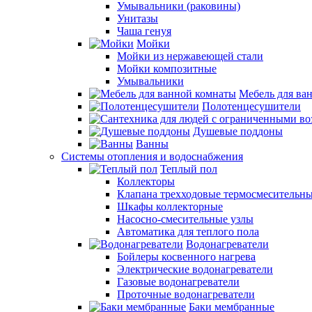
Умывальники (раковины)
Унитазы
Чаша генуя
Мойки
Мойки из нержавеющей стали
Мойки композитные
Умывальники
Мебель для ва
Полотенцесушители
Душевые поддоны
Ванны
Системы отопления и водоснабжения
Теплый пол
Коллекторы
Клапана трехходовые термосмесительн
Шкафы коллекторные
Насосно-смесительные узлы
Автоматика для теплого пола
Водонагреватели
Бойлеры косвенного нагрева
Электрические водонагреватели
Газовые водонагреватели
Проточные водонагреватели
Баки мембранные