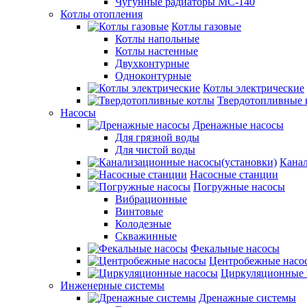
Чугунные радиаторы МС-140
Котлы отопления
Котлы газовые
Котлы напольные
Котлы настенные
Двухконтурные
Одноконтурные
Котлы электрические
Твердотопливные 
Насосы
Дренажные насосы
Для грязной воды
Для чистой воды
Канал
Насосные станции
Погружные насосы
Вибрационные
Винтовые
Колодезные
Скважинные
Фекальные насосы
Центробежные насо
Циркуляционные 
Инженерные системы
Дренажные системы