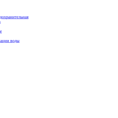
дохранительная
а
е
рации воды