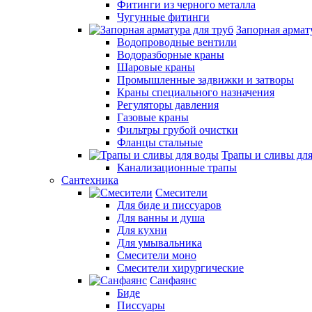
Фитинги из черного металла
Чугунные фитинги
Запорная армат
Водопроводные вентили
Водоразборные краны
Шаровые краны
Промышленные задвижки и затворы
Краны специального назначения
Регуляторы давления
Газовые краны
Фильтры грубой очистки
Фланцы стальные
Трапы и сливы дл
Канализационные трапы
Сантехника
Смесители
Для биде и писсуаров
Для ванны и душа
Для кухни
Для умывальника
Смесители моно
Смесители хирургические
Санфаянс
Биде
Писсуары