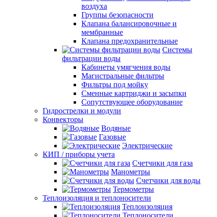
воздуха
Группы безопасности
Клапана балансировочные и
мембранные
Клапана предохранительные
Системы
фильтрации воды
Кабинеты умягчения воды
Магистральные фильтры
Фильтры под мойку
Сменные картриджи и засыпки
Сопутствующее оборудование
Гидрострелки и модули
Конвекторы
Водяные
Газовые
Электрические
КИП / приборы учета
Счетчики для газа
Манометры
Счетчики для воды
Термометры
Теплоизоляция и теплоносители
Теплоизоляция
Теплоносители