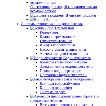
Сантехника для людей с ограниченными
возможностями
Душевые поддоны
Ванны
Системы отопления и водоснабжения
Теплый пол
Коллекторы
Клапана трехходовые
термосмесительные
Шкафы коллекторные
Насосно-смесительные узлы
Автоматика для теплого пола
Водонагреватели
Бойлеры косвенного нагрева
Электрические водонагреватели
Газовые водонагреватели
Проточные водонагреватели
Баки мембранные
Баки для водоснабжения
Баки для отопления
Система "Краб"
Арматура
предохранительная
Воздухоотводчики и сепараторы