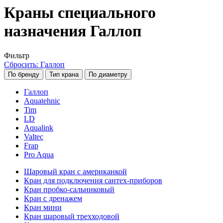
Краны специального
назначения Галлоп
Фильтр
Сбросить: Галлоп
По бренду
Тип крана
По диаметру
Галлоп
Aquatehnic
Tim
LD
Aqualink
Valtec
Frap
Pro Aqua
Шаровый кран с американкой
Кран для подключения сантех-приборов
Кран пробко-сальниковый
Кран с дренажем
Кран мини
Кран шаровый трехходовой