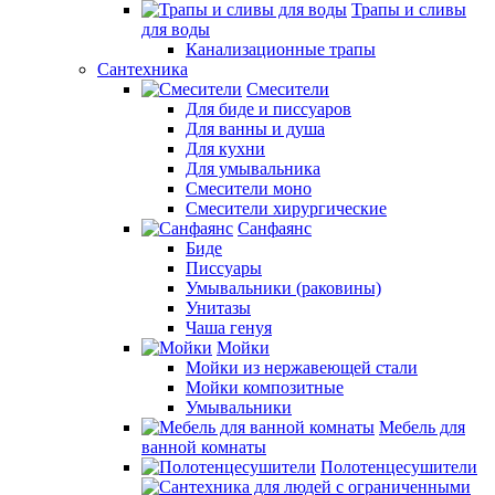
Трапы и сливы
для воды
Канализационные трапы
Сантехника
Смесители
Для биде и писсуаров
Для ванны и душа
Для кухни
Для умывальника
Смесители моно
Смесители хирургические
Санфаянс
Биде
Писсуары
Умывальники (раковины)
Унитазы
Чаша генуя
Мойки
Мойки из нержавеющей стали
Мойки композитные
Умывальники
Мебель для
ванной комнаты
Полотенцесушители