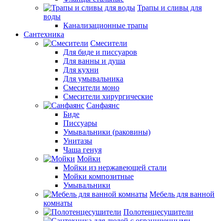
Трапы и сливы для
воды
Канализационные трапы
Сантехника
Смесители
Для биде и писсуаров
Для ванны и душа
Для кухни
Для умывальника
Смесители моно
Смесители хирургические
Санфаянс
Биде
Писсуары
Умывальники (раковины)
Унитазы
Чаша генуя
Мойки
Мойки из нержавеющей стали
Мойки композитные
Умывальники
Мебель для ванной
комнаты
Полотенцесушители