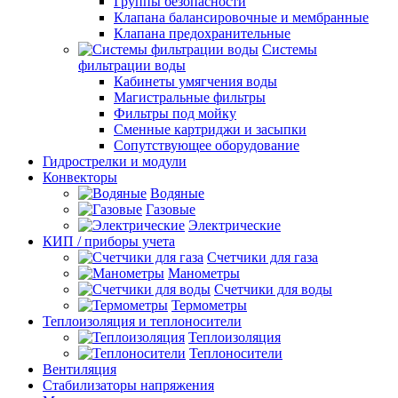
Группы безопасности
Клапана балансировочные и мембранные
Клапана предохранительные
Системы
фильтрации воды
Кабинеты умягчения воды
Магистральные фильтры
Фильтры под мойку
Сменные картриджи и засыпки
Сопутствующее оборудование
Гидрострелки и модули
Конвекторы
Водяные
Газовые
Электрические
КИП / приборы учета
Счетчики для газа
Манометры
Счетчики для воды
Термометры
Теплоизоляция и теплоносители
Теплоизоляция
Теплоносители
Вентиляция
Стабилизаторы напряжения