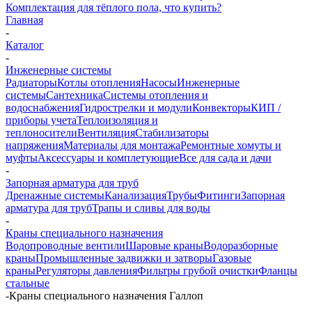
Комплектация для тёплого пола, что купить?
Главная
-
Каталог
-
Инженерные системы
Радиаторы
Котлы отопления
Насосы
Инженерные
системы
Сантехника
Системы отопления и
водоснабжения
Гидрострелки и модули
Конвекторы
КИП /
приборы учета
Теплоизоляция и
теплоносители
Вентиляция
Стабилизаторы
напряжения
Материалы для монтажа
Ремонтные хомуты и
муфты
Аксессуары и комплетующие
Все для сада и дачи
-
Запорная арматура для труб
Дренажные системы
Канализация
Трубы
Фитинги
Запорная
арматура для труб
Трапы и сливы для воды
-
Краны специального назначения
Водопроводные вентили
Шаровые краны
Водоразборные
краны
Промышленные задвижки и затворы
Газовые
краны
Регуляторы давления
Фильтры грубой очистки
Фланцы
стальные
-
Краны специального назначения Галлоп