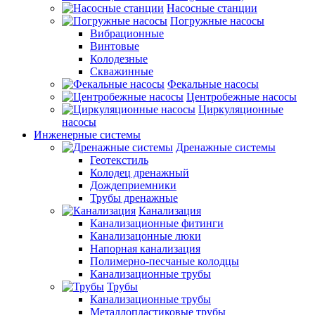
Насосные станции
Погружные насосы
Вибрационные
Винтовые
Колодезные
Скважинные
Фекальные насосы
Центробежные насосы
Циркуляционные
насосы
Инженерные системы
Дренажные системы
Геотекстиль
Колодец дренажный
Дождеприемники
Трубы дренажные
Канализация
Канализационные фитинги
Канализацонные люки
Напорная канализация
Полимерно-песчаные колодцы
Канализационные трубы
Трубы
Канализационные трубы
Металлопластиковые трубы