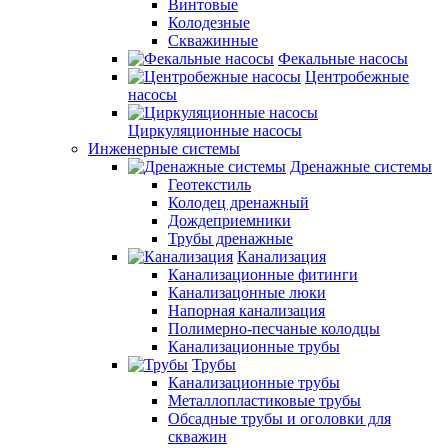
Винтовые
Колодезные
Скважинные
Фекальные насосы
Центробежные
насосы
Циркуляционные насосы
Инженерные системы
Дренажные системы
Геотекстиль
Колодец дренажный
Дождеприемники
Трубы дренажные
Канализация
Канализационные фитинги
Канализацонные люки
Напорная канализация
Полимерно-песчаные колодцы
Канализационные трубы
Трубы
Канализационные трубы
Металлопластиковые трубы
Обсадные трубы и оголовки для
скважин