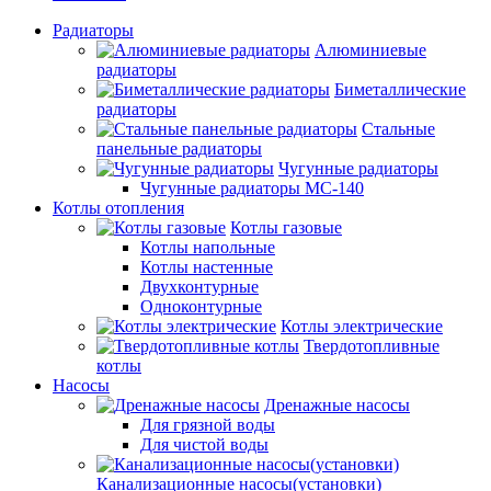
Радиаторы
Алюминиевые
радиаторы
Биметаллические
радиаторы
Стальные
панельные радиаторы
Чугунные радиаторы
Чугунные радиаторы МС-140
Котлы отопления
Котлы газовые
Котлы напольные
Котлы настенные
Двухконтурные
Одноконтурные
Котлы электрические
Твердотопливные
котлы
Насосы
Дренажные насосы
Для грязной воды
Для чистой воды
Канализационные насосы(установки)