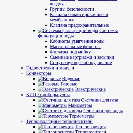
воздуха
Группы безопасности
Клапана балансировочные и
мембранные
Клапана предохранительные
Системы
фильтрации воды
Кабинеты умягчения воды
Магистральные фильтры
Фильтры под мойку
Сменные картриджи и засыпки
Сопутствующее оборудование
Гидрострелки и модули
Конвекторы
Водяные
Газовые
Электрические
КИП / приборы учета
Счетчики для газа
Манометры
Счетчики для воды
Термометры
Теплоизоляция и теплоносители
Теплоизоляция
Теплоносители