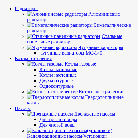
Радиаторы
Алюминиевые
радиаторы
Биметаллические
радиаторы
Стальные
панельные радиаторы
Чугунные радиаторы
Чугунные радиаторы МС-140
Котлы отопления
Котлы газовые
Котлы напольные
Котлы настенные
Двухконтурные
Одноконтурные
Котлы электрические
Твердотопливные
котлы
Насосы
Дренажные насосы
Для грязной воды
Для чистой воды
Канализационные насосы(установки)