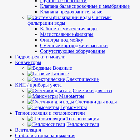
Группы безопасности
Клапана балансировочные и мембранные
Клапана предохранительные
Системы
фильтрации воды
Кабинеты умягчения воды
Магистральные фильтры
Фильтры под мойку
Сменные картриджи и засыпки
Сопутствующее оборудование
Гидрострелки и модули
Конвекторы
Водяные
Газовые
Электрические
КИП / приборы учета
Счетчики для газа
Манометры
Счетчики для воды
Термометры
Теплоизоляция и теплоносители
Теплоизоляция
Теплоносители
Вентиляция
Стабилизаторы напряжения