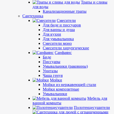
Трапы и сливы
для воды
Канализационные трапы
Сантехника
Смесители
Для биде и писсуаров
Для ванны и душа
Для кухни
Для умывальника
Смесители моно
Смесители хирургические
Санфаянс
Биде
Писсуары
Умывальники (раковины)
Унитазы
Чаша генуя
Мойки
Мойки из нержавеющей стали
Мойки композитные
Умывальники
Мебель для
ванной комнаты
Полотенцесушители