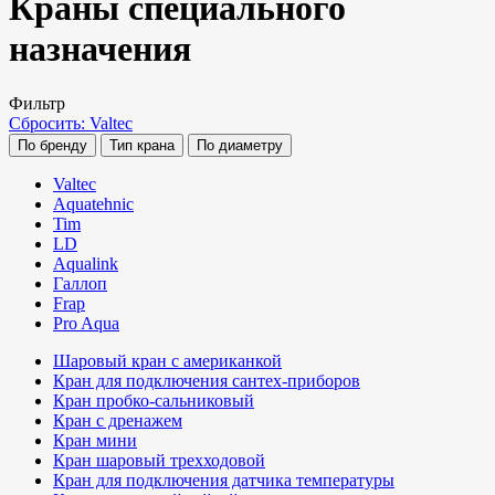
Краны специального
назначения
Фильтр
Сбросить: Valtec
По бренду
Тип крана
По диаметру
Valtec
Aquatehnic
Tim
LD
Aqualink
Галлоп
Frap
Pro Aqua
Шаровый кран с американкой
Кран для подключения сантех-приборов
Кран пробко-сальниковый
Кран с дренажем
Кран мини
Кран шаровый трехходовой
Кран для подключения датчика температуры