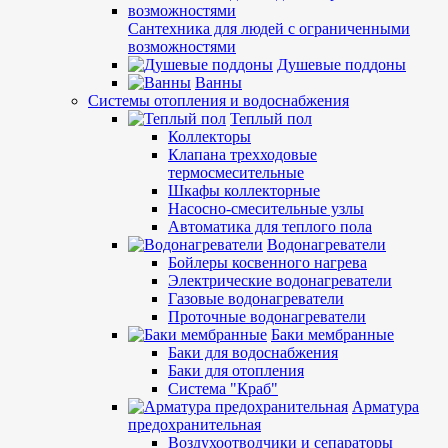
Сантехника для людей с ограниченными
возможностями
Душевые поддоны
Ванны
Системы отопления и водоснабжения
Теплый пол
Коллекторы
Клапана трехходовые
термосмесительные
Шкафы коллекторные
Насосно-смесительные узлы
Автоматика для теплого пола
Водонагреватели
Бойлеры косвенного нагрева
Электрические водонагреватели
Газовые водонагреватели
Проточные водонагреватели
Баки мембранные
Баки для водоснабжения
Баки для отопления
Система "Краб"
Арматура
предохранительная
Воздухоотводчики и сепараторы