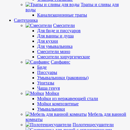
Трапы и сливы для
воды
Канализационные трапы
Сантехника
Смесители
Для биде и писсуаров
Для ванны и душа
Для кухни
Для умывальника
Смесители моно
Смесители хирургические
Санфаянс
Биде
Писсуары
Умывальники (раковины)
Унитазы
Чаша генуя
Мойки
Мойки из нержавеющей стали
Мойки композитные
Умывальники
Мебель для ванной
комнаты
Полотенцесушители