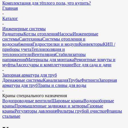
Комплектация для тёплого пола, что купить?
Главная
-
Каталог
-
Инженерные системы
Радиаторы
Котлы отопления
Насосы
Инженерные
системы
Сантехника
Системы отопления и
водоснабжения
Гидрострелки и модули
Конвекторы
КИП /
приборы учета
Теплоизоляция и
теплоносители
Вентиляция
Стабилизаторы
напряжения
Материалы для монтажа
Ремонтные хомуты и
муфты
Аксессуары и комплетующие
Все для сада и дачи
-
Запорная арматура для труб
Дренажные системы
Канализация
Трубы
Фитинги
Запорная
арматура для труб
Трапы и сливы для воды
-
Краны специального назначения
Водопроводные вентили
Шаровые краны
Водоразборные
краны
Промышленные задвижки и затворы
Газовые
краны
Регуляторы давления
Фильтры грубой очистки
Фланцы
стальные