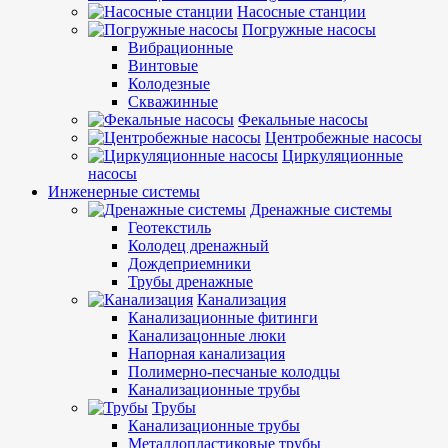
Насосные станции
Погружные насосы
Вибрационные
Винтовые
Колодезные
Скважинные
Фекальные насосы
Центробежные насосы
Циркуляционные
насосы
Инженерные системы
Дренажные системы
Геотекстиль
Колодец дренажный
Дождеприемники
Трубы дренажные
Канализация
Канализационные фитинги
Канализацонные люки
Напорная канализация
Полимерно-песчаные колодцы
Канализационные трубы
Трубы
Канализационные трубы
Металлопластиковые трубы