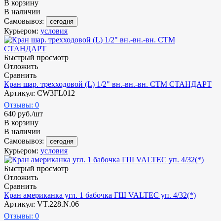
В корзину
В наличии
Самовывоз:
сегодня
Курьером:
условия
Быстрый просмотр
Отложить
Сравнить
Кран шар. трехходовой (L) 1/2" вн.-вн.-вн. СТМ СТАНДАРТ
Артикул: CW3FL012
Отзывы: 0
640
руб.
/шт
В корзину
В наличии
Самовывоз:
сегодня
Курьером:
условия
Быстрый просмотр
Отложить
Сравнить
Кран американка угл. 1 бабочка ГШ VALTEС уп. 4/32(*)
Артикул: VT.228.N.06
Отзывы: 0