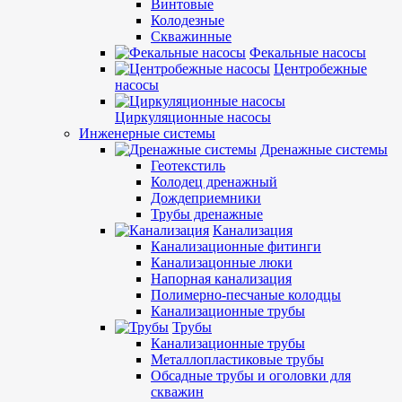
Винтовые
Колодезные
Скважинные
Фекальные насосы
Центробежные
насосы
Циркуляционные насосы
Инженерные системы
Дренажные системы
Геотекстиль
Колодец дренажный
Дождеприемники
Трубы дренажные
Канализация
Канализационные фитинги
Канализацонные люки
Напорная канализация
Полимерно-песчаные колодцы
Канализационные трубы
Трубы
Канализационные трубы
Металлопластиковые трубы
Обсадные трубы и оголовки для
скважин