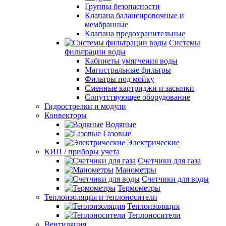
Группы безопасности
Клапана балансировочные и
мембранные
Клапана предохранительные
Системы
фильтрации воды
Кабинеты умягчения воды
Магистральные фильтры
Фильтры под мойку
Сменные картриджи и засыпки
Сопутствующее оборудование
Гидрострелки и модули
Конвекторы
Водяные
Газовые
Электрические
КИП / приборы учета
Счетчики для газа
Манометры
Счетчики для воды
Термометры
Теплоизоляция и теплоносители
Теплоизоляция
Теплоносители
Вентиляция