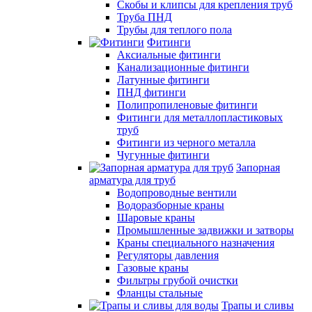
Скобы и клипсы для крепления труб
Труба ПНД
Трубы для теплого пола
Фитинги
Аксиальные фитинги
Канализационные фитинги
Латунные фитинги
ПНД фитинги
Полипропиленовые фитинги
Фитинги для металлопластиковых
труб
Фитинги из черного металла
Чугунные фитинги
Запорная
арматура для труб
Водопроводные вентили
Водоразборные краны
Шаровые краны
Промышленные задвижки и затворы
Краны специального назначения
Регуляторы давления
Газовые краны
Фильтры грубой очистки
Фланцы стальные
Трапы и сливы