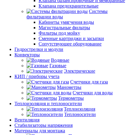
Клапана балансировочные и мембранные
Клапана предохранительные
Системы
фильтрации воды
Кабинеты умягчения воды
Магистральные фильтры
Фильтры под мойку
Сменные картриджи и засыпки
Сопутствующее оборудование
Гидрострелки и модули
Конвекторы
Водяные
Газовые
Электрические
КИП / приборы учета
Счетчики для газа
Манометры
Счетчики для воды
Термометры
Теплоизоляция и теплоносители
Теплоизоляция
Теплоносители
Вентиляция
Стабилизаторы напряжения
Материалы для монтажа