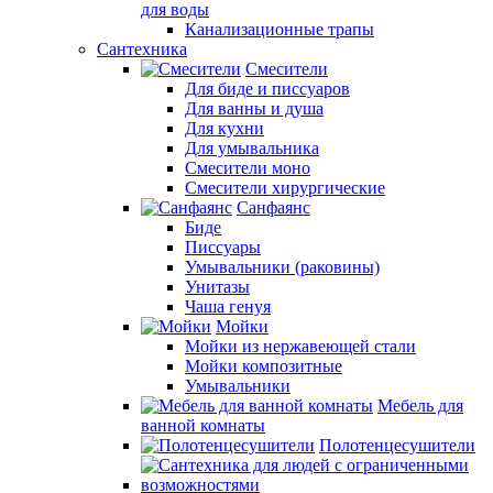
для воды
Канализационные трапы
Сантехника
Смесители
Для биде и писсуаров
Для ванны и душа
Для кухни
Для умывальника
Смесители моно
Смесители хирургические
Санфаянс
Биде
Писсуары
Умывальники (раковины)
Унитазы
Чаша генуя
Мойки
Мойки из нержавеющей стали
Мойки композитные
Умывальники
Мебель для
ванной комнаты
Полотенцесушители