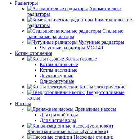
Радиаторы
Алюминиевые
радиаторы
Биметаллические
радиаторы
Стальные
панельные радиаторы
Чугунные радиаторы
Чугунные радиаторы МС-140
Котлы отопления
Котлы газовые
Котлы напольные
Котлы настенные
Двухконтурные
Одноконтурные
Котлы электрические
Твердотопливные
котлы
Насосы
Дренажные насосы
Для грязной воды
Для чистой воды
Канализационные насосы(установки)
Насосные станции