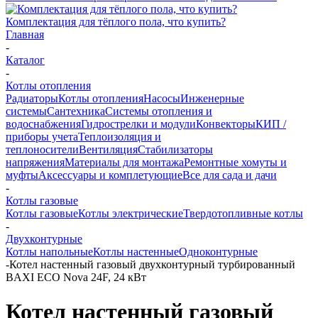
Комплектация для тёплого пола, что купить?
Главная
-
Каталог
-
Котлы отопления
Радиаторы
Котлы отопления
Насосы
Инженерные
системы
Сантехника
Системы отопления и
водоснабжения
Гидрострелки и модули
Конвекторы
КИП /
приборы учета
Теплоизоляция и
теплоносители
Вентиляция
Стабилизаторы
напряжения
Материалы для монтажа
Ремонтные хомуты и
муфты
Аксессуары и комплетующие
Все для сада и дачи
-
Котлы газовые
Котлы газовые
Котлы электрические
Твердотопливные котлы
-
Двухконтурные
Котлы напольные
Котлы настенные
Одноконтурные
-
Котел настенный газовый двухконтурный турбированный
BAXI ECO Nova 24F, 24 кВт
Котел настенный газовый