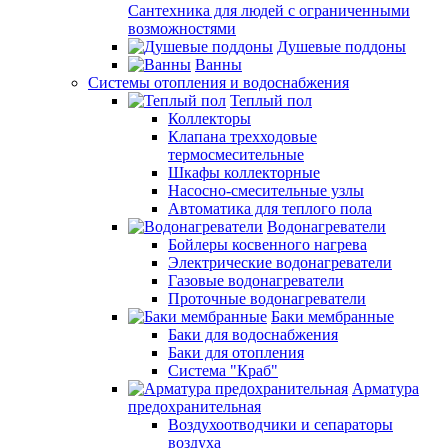
Сантехника для людей с ограниченными
возможностями
Душевые поддоны
Ванны
Системы отопления и водоснабжения
Теплый пол
Коллекторы
Клапана трехходовые
термосмесительные
Шкафы коллекторные
Насосно-смесительные узлы
Автоматика для теплого пола
Водонагреватели
Бойлеры косвенного нагрева
Электрические водонагреватели
Газовые водонагреватели
Проточные водонагреватели
Баки мембранные
Баки для водоснабжения
Баки для отопления
Система "Краб"
Арматура
предохранительная
Воздухоотводчики и сепараторы
воздуха