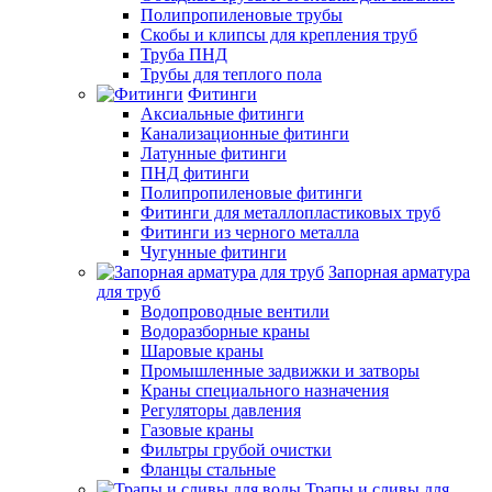
Полипропиленовые трубы
Скобы и клипсы для крепления труб
Труба ПНД
Трубы для теплого пола
Фитинги
Аксиальные фитинги
Канализационные фитинги
Латунные фитинги
ПНД фитинги
Полипропиленовые фитинги
Фитинги для металлопластиковых труб
Фитинги из черного металла
Чугунные фитинги
Запорная арматура
для труб
Водопроводные вентили
Водоразборные краны
Шаровые краны
Промышленные задвижки и затворы
Краны специального назначения
Регуляторы давления
Газовые краны
Фильтры грубой очистки
Фланцы стальные
Трапы и сливы для