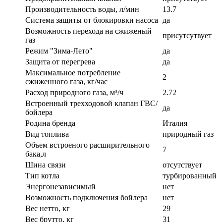
Производительность воды, л/мин
13.7
Система защиты от блокировки насоса
да
Возможность перехода на сжиженый
присутсутвует
газ
Режим "Зима-Лето"
да
Защита от перегрева
да
Максимальное потребление
2
сжиженного газа, кг/час
Расход природного газа, м³/ч
2.72
Встроенный трехходовой клапан ГВС/
да
бойлера
Родина бренда
Италия
Вид топлива
природный газ
Объем встроеного расширительного
7
бака,л
Шина связи
отсутствует
Тип котла
турбированный
Энергонезависимый
нет
Возможность подключения бойлера
нет
Вес нетто, кг
29
Вес брутто, кг
31