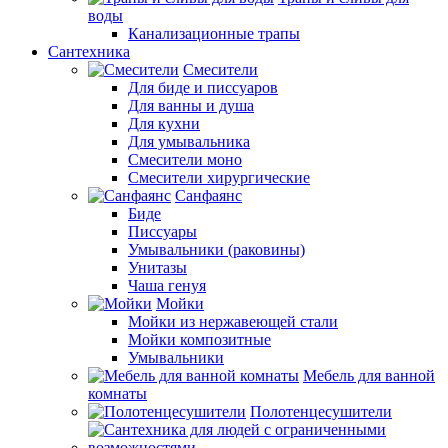
воды
Канализационные трапы
Сантехника
Смесители
Для биде и писсуаров
Для ванны и душа
Для кухни
Для умывальника
Смесители моно
Смесители хирургические
Санфаянс
Биде
Писсуары
Умывальники (раковины)
Унитазы
Чаша генуя
Мойки
Мойки из нержавеющей стали
Мойки композитные
Умывальники
Мебель для ванной
комнаты
Полотенцесушители