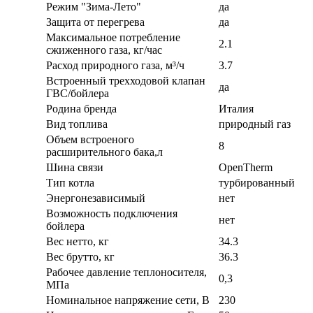
Режим "Зима-Лето"
да
Защита от перегрева
да
Максимальное потребление
2.1
сжиженного газа, кг/час
Расход природного газа, м³/ч
3.7
Встроенный трехходовой клапан
да
ГВС/бойлера
Родина бренда
Италия
Вид топлива
природный газ
Объем встроеного
8
расширительного бака,л
Шина связи
OpenTherm
Тип котла
турбированный
Энергонезависимый
нет
Возможность подключения
нет
бойлера
Вес нетто, кг
34.3
Вес брутто, кг
36.3
Рабочее давление теплоносителя,
0,3
МПа
Номинальное напряжение сети, В
230