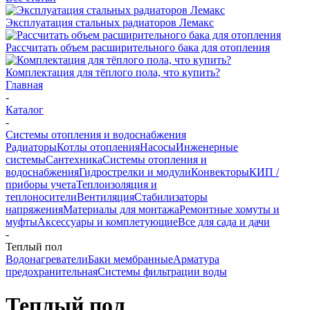
Эксплуатация стальных радиаторов Лемакс
Рассчитать объем расширительного бака для отопления
Комплектация для тёплого пола, что купить?
Главная
-
Каталог
-
Системы отопления и водоснабжения
Радиаторы
Котлы отопления
Насосы
Инженерные
системы
Сантехника
Системы отопления и
водоснабжения
Гидрострелки и модули
Конвекторы
КИП /
приборы учета
Теплоизоляция и
теплоносители
Вентиляция
Стабилизаторы
напряжения
Материалы для монтажа
Ремонтные хомуты и
муфты
Аксессуары и комплетующие
Все для сада и дачи
-
Теплый пол
Водонагреватели
Баки мембранные
Арматура
предохранительная
Системы фильтрации воды
Теплый пол