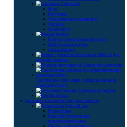
Санфаянс
Биде
Писсуары
Умывальники (раковины)
Унитазы
Чаша генуя
Мойки
Мойки из нержавеющей стали
Мойки композитные
Умывальники
Мебель для
ванной комнаты
Полотенцесушители
Сантехника для людей с ограниченными
возможностями
Душевые поддоны
Ванны
Системы отопления и водоснабжения
Теплый пол
Коллекторы
Клапана трехходовые
термосмесительные
Шкафы коллекторные