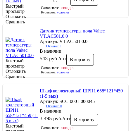
Быстрый
Самовывоз:
сегодня
просмотр
Курьером:
условия
Отложить
Сравнить
Датчик температуры пола Valtec
VT.AC501.0.0
Артикул: VT.AC501.0.0
Отзывы: 1
В наличии
543
руб.
/шт
В корзину
Быстрый
просмотр
Самовывоз:
сегодня
Отложить
Курьером:
условия
Сравнить
Шкаф коллекторный ШРН1 658*121*459
(1-5 вых)
Артикул: SCC-0001-000045
Отзывы: 0
В наличии
3 495
руб.
/шт
В корзину
Быстрый
Самовывоз:
сегодня