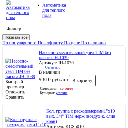
Автоматика
для теплого
пола
Фильтр
Показать все
По популярности
По алфавиту
По цене
По наличию
Насосно-смесительный узел TIM без
насоса JH-1039
Артикул: JH-1039
Отзывы: 0
В наличии
9 810
руб.
/шт
В корзину
Быстрый
просмотр
Самовывоз:
сегодня
Отложить
Курьером:
условия
Сравнить
Кол. группа с расходомерами1"х10
вых. 3/4" TIM нерж (воздух-к, слив
кран)
Артикул: KCS5010