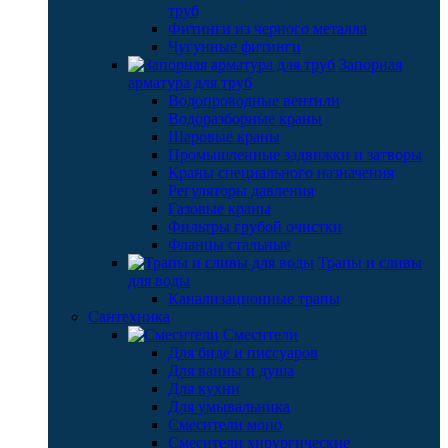
труб
Фитинги из черного металла
Чугунные фитинги
Запорная
арматура для труб
Водопроводные вентили
Водоразборные краны
Шаровые краны
Промышленные задвижки и затворы
Краны специального назначения
Регуляторы давления
Газовые краны
Фильтры грубой очистки
Фланцы стальные
Трапы и сливы
для воды
Канализационные трапы
Сантехника
Смесители
Для биде и писсуаров
Для ванны и душа
Для кухни
Для умывальника
Смесители моно
Смесители хирургические