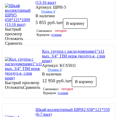
(13-16 вых)
Артикул: ШРН-5
Отзывы: 0
В наличии
5 855
руб.
/шт
В корзину
Быстрый
Самовывоз:
сегодня
просмотр
Курьером:
условия
Отложить
Сравнить
Кол. группа с расходомерами1"х11
вых. 3/4" TIM нерж (воздух-к, слив
кран)
Артикул: KCS5011
Отзывы: 0
В наличии
12 950
руб.
/шт
В корзину
Быстрый просмотр
Отложить
Сравнить
Самовывоз:
сегодня
Курьером:
условия
Шкаф коллекторный ШРН2 658*121*559
(6-7 вых)