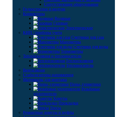
Сопутствующее оборудование
Гидрострелки и модули
Конвекторы
Водяные
Газовые
Электрические
КИП / приборы учета
Счетчики для газа
Манометры
Счетчики для воды
Термометры
Теплоизоляция и теплоносители
Теплоизоляция
Теплоносители
Вентиляция
Стабилизаторы напряжения
Материалы для монтажа
Пены, герметики
Резьбовые
уплотнители
Хомуты
Прокладки
Тросы
Ремонтные хомуты и муфты