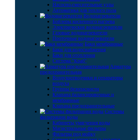
Насосно-смесительные узлы
Автоматика для теплого пола
Водонагреватели
Бойлеры косвенного нагрева
Электрические водонагреватели
Газовые водонагреватели
Проточные водонагреватели
Баки мембранные
Баки для водоснабжения
Баки для отопления
Система "Краб"
Арматура
предохранительная
Воздухоотводчики и сепараторы
воздуха
Группы безопасности
Клапана балансировочные и
мембранные
Клапана предохранительные
Системы
фильтрации воды
Кабинеты умягчения воды
Магистральные фильтры
Фильтры под мойку
Сменные картриджи и засыпки