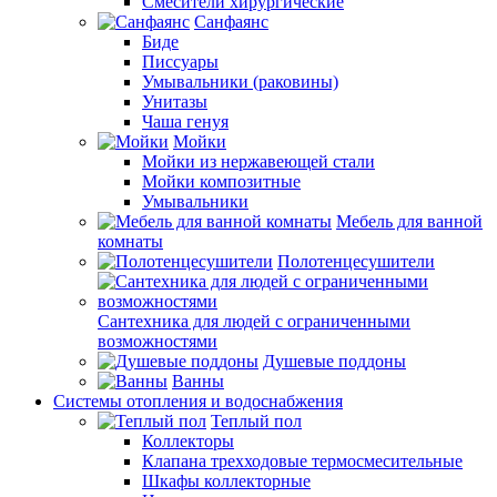
Смесители хирургические
Санфаянс
Биде
Писсуары
Умывальники (раковины)
Унитазы
Чаша генуя
Мойки
Мойки из нержавеющей стали
Мойки композитные
Умывальники
Мебель для ванной
комнаты
Полотенцесушители
Сантехника для людей с ограниченными
возможностями
Душевые поддоны
Ванны
Системы отопления и водоснабжения
Теплый пол
Коллекторы
Клапана трехходовые термосмесительные
Шкафы коллекторные