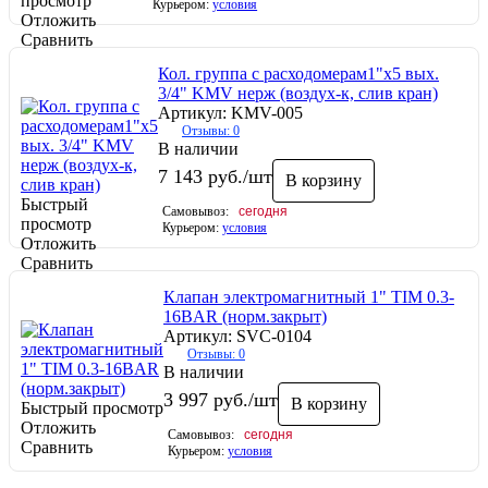
просмотр
Курьером:
условия
Отложить
Сравнить
Кол. группа с расходомерам1"х5 вых.
3/4" KMV нерж (воздух-к, слив кран)
Артикул: KMV-005
Отзывы: 0
В наличии
7 143
руб.
/шт
В корзину
Быстрый
Самовывоз:
сегодня
просмотр
Курьером:
условия
Отложить
Сравнить
Клапан электромагнитный 1" TIM 0.3-
16BAR (норм.закрыт)
Артикул: SVC-0104
Отзывы: 0
В наличии
3 997
руб.
/шт
В корзину
Быстрый просмотр
Отложить
Самовывоз:
сегодня
Сравнить
Курьером:
условия