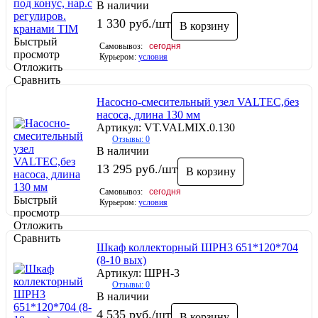
В наличии
1 330
руб.
/шт
В корзину
Быстрый
Самовывоз:
сегодня
просмотр
Курьером:
условия
Отложить
Сравнить
Насосно-смесительный узел VALTEC,без
насоса, длина 130 мм
Артикул: VT.VALMIX.0.130
Отзывы: 0
В наличии
13 295
руб.
/шт
В корзину
Самовывоз:
сегодня
Быстрый
Курьером:
условия
просмотр
Отложить
Сравнить
Шкаф коллекторный ШРН3 651*120*704
(8-10 вых)
Артикул: ШРН-3
Отзывы: 0
В наличии
4 535
руб.
/шт
В корзину