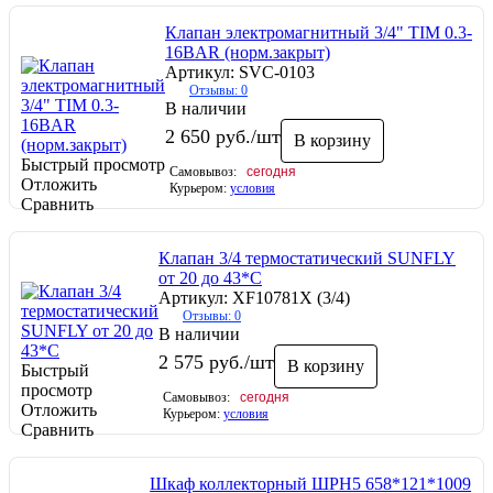
Клапан электромагнитный 3/4" TIM 0.3-
16BAR (норм.закрыт)
Артикул: SVC-0103
Отзывы: 0
В наличии
2 650
руб.
/шт
В корзину
Быстрый просмотр
Самовывоз:
сегодня
Отложить
Курьером:
условия
Сравнить
Клапан 3/4 термостатический SUNFLY
от 20 до 43*С
Артикул: XF10781X (3/4)
Отзывы: 0
В наличии
2 575
руб.
/шт
В корзину
Быстрый
просмотр
Самовывоз:
сегодня
Отложить
Курьером:
условия
Сравнить
Шкаф коллекторный ШРН5 658*121*1009