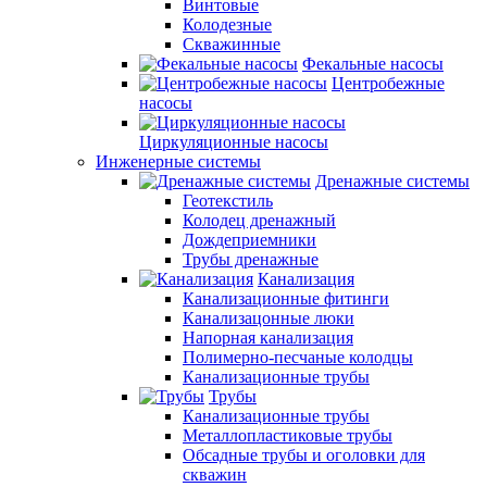
Винтовые
Колодезные
Скважинные
Фекальные насосы
Центробежные
насосы
Циркуляционные насосы
Инженерные системы
Дренажные системы
Геотекстиль
Колодец дренажный
Дождеприемники
Трубы дренажные
Канализация
Канализационные фитинги
Канализацонные люки
Напорная канализация
Полимерно-песчаные колодцы
Канализационные трубы
Трубы
Канализационные трубы
Металлопластиковые трубы
Обсадные трубы и оголовки для
скважин