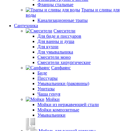
Фланцы стальные
Трапы и сливы для
воды
Канализационные трапы
Сантехника
Смесители
Для биде и писсуаров
Для ванны и душа
Для кухни
Для умывальника
Смесители моно
Смесители хирургические
Санфаянс
Биде
Писсуары
Умывальники (раковины)
Унитазы
Чаша генуя
Мойки
Мойки из нержавеющей стали
Мойки композитные
Умывальники
Мебель для ванной комнаты