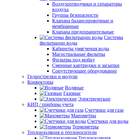
Воздухоотводчики и сепараторы
воздуха
Группы безопасности
Клапана балансировочные и
мембранные
Клапана предохранительные
Системы
фильтрации воды
Кабинеты умягчения воды
Магистральные фильтры
Фильтры под мойку
Сменные картриджи и засыпки
Сопутствующее оборудование
Гидрострелки и модули
Конвекторы
Водяные
Газовые
Электрические
КИП / приборы учета
Счетчики для газа
Манометры
Счетчики для воды
Термометры
Теплоизоляция и теплоносители
Теплоизоляция