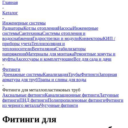
Главная
-
Каталог
-
Инженерные системы
Радиаторы
Котлы отопления
Насосы
Инженерные
системы
Сантехника
Системы отопления и
водоснабжения
Гидрострелки и модули
Конвекторы
КИП /
приборы учета
Теплоизоляция и
теплоносители
Вентиляция
Стабилизаторы
напряжения
Материалы для монтажа
Ремонтные хомуты и
муфты
Аксессуары и комплетующие
Все для сада и дачи
-
Фитинги
Дренажные системы
Канализация
Трубы
Фитинги
Запорная
арматура для труб
Трапы и сливы для воды
-
Фитинги для металлопластиковых труб
Аксиальные фитинги
Канализационные фитинги
Латунные
фитинги
ПНД фитинги
Полипропиленовые фитинги
Фитинги
из черного металла
Чугунные фитинги
Фитинги для