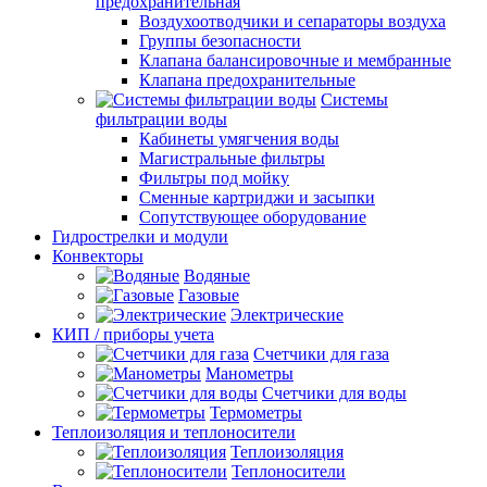
предохранительная
Воздухоотводчики и сепараторы воздуха
Группы безопасности
Клапана балансировочные и мембранные
Клапана предохранительные
Системы
фильтрации воды
Кабинеты умягчения воды
Магистральные фильтры
Фильтры под мойку
Сменные картриджи и засыпки
Сопутствующее оборудование
Гидрострелки и модули
Конвекторы
Водяные
Газовые
Электрические
КИП / приборы учета
Счетчики для газа
Манометры
Счетчики для воды
Термометры
Теплоизоляция и теплоносители
Теплоизоляция
Теплоносители