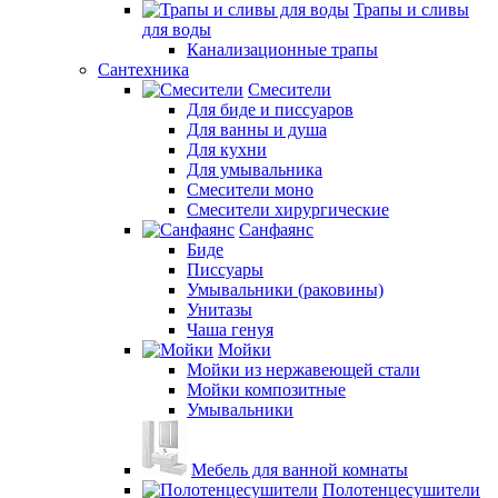
Трапы и сливы
для воды
Канализационные трапы
Сантехника
Смесители
Для биде и писсуаров
Для ванны и душа
Для кухни
Для умывальника
Смесители моно
Смесители хирургические
Санфаянс
Биде
Писсуары
Умывальники (раковины)
Унитазы
Чаша генуя
Мойки
Мойки из нержавеющей стали
Мойки композитные
Умывальники
Мебель для ванной комнаты
Полотенцесушители