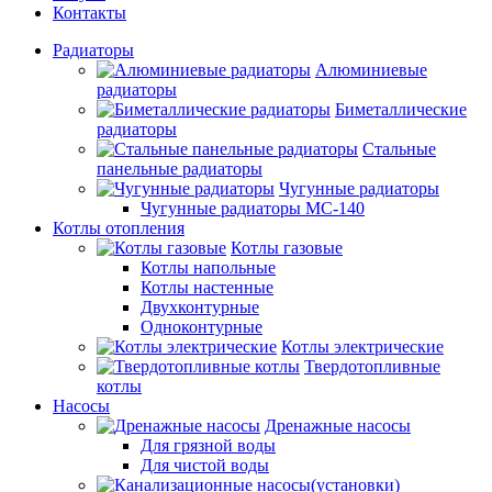
Контакты
Радиаторы
Алюминиевые
радиаторы
Биметаллические
радиаторы
Стальные
панельные радиаторы
Чугунные радиаторы
Чугунные радиаторы МС-140
Котлы отопления
Котлы газовые
Котлы напольные
Котлы настенные
Двухконтурные
Одноконтурные
Котлы электрические
Твердотопливные
котлы
Насосы
Дренажные насосы
Для грязной воды
Для чистой воды