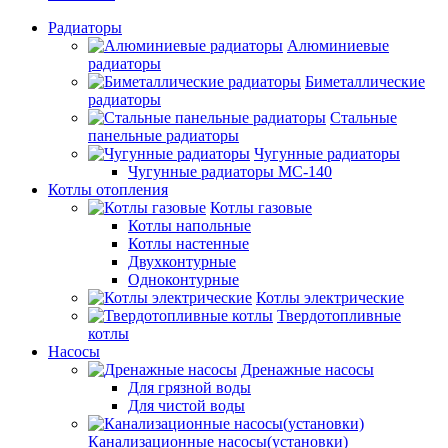
Радиаторы
Алюминиевые
радиаторы
Биметаллические
радиаторы
Стальные
панельные радиаторы
Чугунные радиаторы
Чугунные радиаторы МС-140
Котлы отопления
Котлы газовые
Котлы напольные
Котлы настенные
Двухконтурные
Одноконтурные
Котлы электрические
Твердотопливные
котлы
Насосы
Дренажные насосы
Для грязной воды
Для чистой воды
Канализационные насосы(установки)