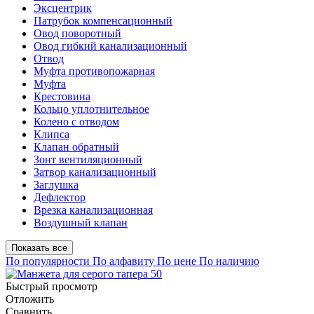
Эксцентрик
Патрубок компенсационный
Овод поворотный
Овод гибкий канализационный
Отвод
Муфта противопожарная
Муфта
Крестовина
Кольцо уплотнительное
Колено с отводом
Клипса
Клапан обратный
Зонт вентиляционный
Затвор канализационный
Заглушка
Дефлектор
Врезка канализационная
Воздушный клапан
Показать все
По популярности
По алфавиту
По цене
По наличию
Быстрый просмотр
Отложить
Сравнить