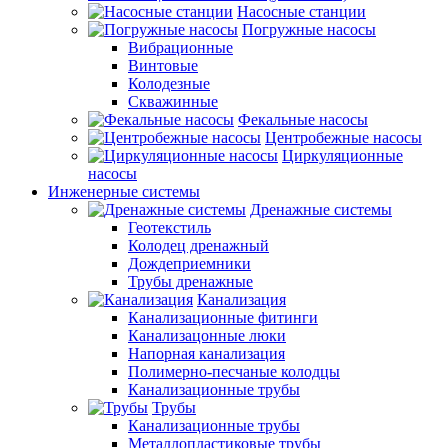
Насосные станции
Погружные насосы
Вибрационные
Винтовые
Колодезные
Скважинные
Фекальные насосы
Центробежные насосы
Циркуляционные
насосы
Инженерные системы
Дренажные системы
Геотекстиль
Колодец дренажный
Дождеприемники
Трубы дренажные
Канализация
Канализационные фитинги
Канализацонные люки
Напорная канализация
Полимерно-песчаные колодцы
Канализационные трубы
Трубы
Канализационные трубы
Металлопластиковые трубы