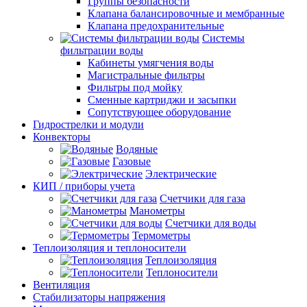
Группы безопасности
Клапана балансировочные и мембранные
Клапана предохранительные
Системы
фильтрации воды
Кабинеты умягчения воды
Магистральные фильтры
Фильтры под мойку
Сменные картриджи и засыпки
Сопутствующее оборудование
Гидрострелки и модули
Конвекторы
Водяные
Газовые
Электрические
КИП / приборы учета
Счетчики для газа
Манометры
Счетчики для воды
Термометры
Теплоизоляция и теплоносители
Теплоизоляция
Теплоносители
Вентиляция
Стабилизаторы напряжения