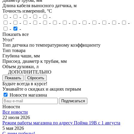
Диаметр трубы, мм
Длина кабеля выносного датчика, м
Точность измерений, °C
-
-
-
-
-
-
-
-
-
-
-
-
-
-
-
-
-
-
-
-
Показать все
Угол°
Тип датчика по температурному коэффициенту
Тип товара
Глубина чаши, мм
Присоед. диаметр к трубам, мм
Объем духовки, л
ДОПОЛНИТЕЛЬНО
Показать
Сбросить
Будьте всегда в курсе!
Узнавайте о скидках и акциях первым
Новости магазина
Новости
Все новости
22 июля 2026
Режим работы магазина по адресу Пойма 19В с 1 августа
5 мая 2026
С днем победы!