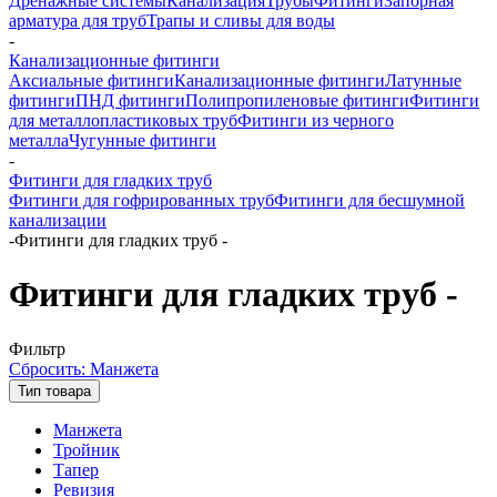
Дренажные системы
Канализация
Трубы
Фитинги
Запорная
арматура для труб
Трапы и сливы для воды
-
Канализационные фитинги
Аксиальные фитинги
Канализационные фитинги
Латунные
фитинги
ПНД фитинги
Полипропиленовые фитинги
Фитинги
для металлопластиковых труб
Фитинги из черного
металла
Чугунные фитинги
-
Фитинги для гладких труб
Фитинги для гофрированных труб
Фитинги для бесшумной
канализации
-
Фитинги для гладких труб -
Фитинги для гладких труб -
Фильтр
Сбросить: Манжета
Тип товара
Манжета
Тройник
Тапер
Ревизия