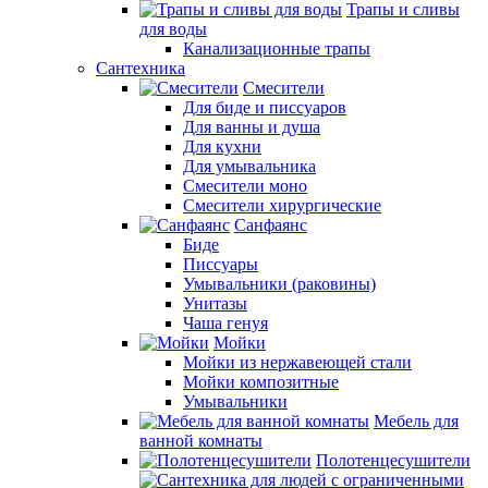
Трапы и сливы
для воды
Канализационные трапы
Сантехника
Смесители
Для биде и писсуаров
Для ванны и душа
Для кухни
Для умывальника
Смесители моно
Смесители хирургические
Санфаянс
Биде
Писсуары
Умывальники (раковины)
Унитазы
Чаша генуя
Мойки
Мойки из нержавеющей стали
Мойки композитные
Умывальники
Мебель для
ванной комнаты
Полотенцесушители