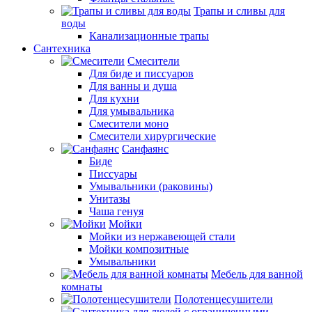
Трапы и сливы для
воды
Канализационные трапы
Сантехника
Смесители
Для биде и писсуаров
Для ванны и душа
Для кухни
Для умывальника
Смесители моно
Смесители хирургические
Санфаянс
Биде
Писсуары
Умывальники (раковины)
Унитазы
Чаша генуя
Мойки
Мойки из нержавеющей стали
Мойки композитные
Умывальники
Мебель для ванной
комнаты
Полотенцесушители