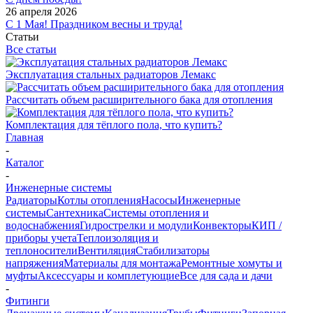
26 апреля 2026
С 1 Мая! Праздником весны и труда!
Статьи
Все статьи
Эксплуатация стальных радиаторов Лемакс
Рассчитать объем расширительного бака для отопления
Комплектация для тёплого пола, что купить?
Главная
-
Каталог
-
Инженерные системы
Радиаторы
Котлы отопления
Насосы
Инженерные
системы
Сантехника
Системы отопления и
водоснабжения
Гидрострелки и модули
Конвекторы
КИП /
приборы учета
Теплоизоляция и
теплоносители
Вентиляция
Стабилизаторы
напряжения
Материалы для монтажа
Ремонтные хомуты и
муфты
Аксессуары и комплетующие
Все для сада и дачи
-
Фитинги