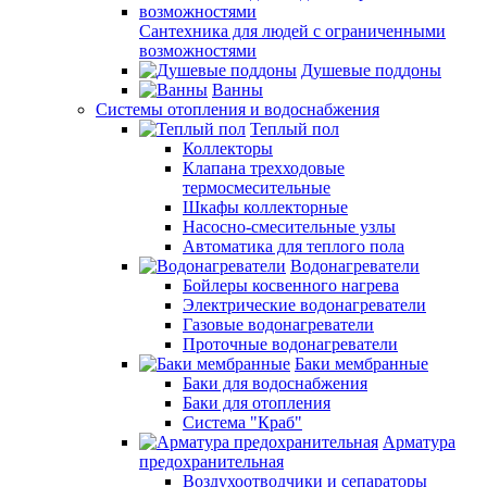
Сантехника для людей с ограниченными
возможностями
Душевые поддоны
Ванны
Системы отопления и водоснабжения
Теплый пол
Коллекторы
Клапана трехходовые
термосмесительные
Шкафы коллекторные
Насосно-смесительные узлы
Автоматика для теплого пола
Водонагреватели
Бойлеры косвенного нагрева
Электрические водонагреватели
Газовые водонагреватели
Проточные водонагреватели
Баки мембранные
Баки для водоснабжения
Баки для отопления
Система "Краб"
Арматура
предохранительная
Воздухоотводчики и сепараторы