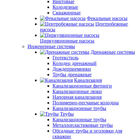
Винтовые
Колодезные
Скважинные
Фекальные насосы
Центробежные
насосы
Циркуляционные насосы
Инженерные системы
Дренажные системы
Геотекстиль
Колодец дренажный
Дождеприемники
Трубы дренажные
Канализация
Канализационные фитинги
Канализацонные люки
Напорная канализация
Полимерно-песчаные колодцы
Канализационные трубы
Трубы
Канализационные трубы
Металлопластиковые трубы
Обсадные трубы и оголовки для
скважин