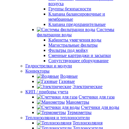
воздуха
Группы безопасности
Клапана балансировочные и
мембранные
Клапана предохранительные
Системы
фильтрации воды
Кабинеты умягчения воды
Магистральные фильтры
Фильтры под мойку
Сменные картриджи и засыпки
Сопутствующее оборудование
Гидрострелки и модули
Конвекторы
Водяные
Газовые
Электрические
КИП / приборы учета
Счетчики для газа
Манометры
Счетчики для воды
Термометры
Теплоизоляция и теплоносители
Теплоизоляция
Теплоносители