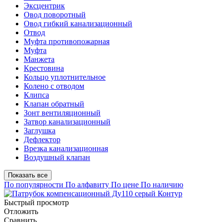
Эксцентрик
Овод поворотный
Овод гибкий канализационный
Отвод
Муфта противопожарная
Муфта
Манжета
Крестовина
Кольцо уплотнительное
Колено с отводом
Клипса
Клапан обратный
Зонт вентиляционный
Затвор канализационный
Заглушка
Дефлектор
Врезка канализационная
Воздушный клапан
Показать все
По популярности
По алфавиту
По цене
По наличию
Быстрый просмотр
Отложить
Сравнить