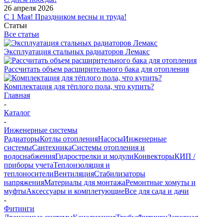
26 апреля 2026
С 1 Мая! Праздником весны и труда!
Статьи
Все статьи
Эксплуатация стальных радиаторов Лемакс
Рассчитать объем расширительного бака для отопления
Комплектация для тёплого пола, что купить?
Главная
-
Каталог
-
Инженерные системы
Радиаторы
Котлы отопления
Насосы
Инженерные
системы
Сантехника
Системы отопления и
водоснабжения
Гидрострелки и модули
Конвекторы
КИП /
приборы учета
Теплоизоляция и
теплоносители
Вентиляция
Стабилизаторы
напряжения
Материалы для монтажа
Ремонтные хомуты и
муфты
Аксессуары и комплетующие
Все для сада и дачи
-
Фитинги