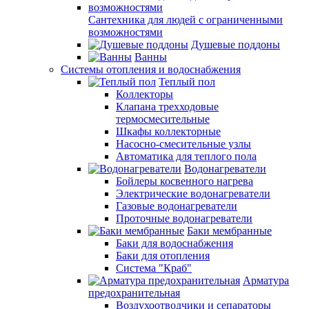
Сантехника для людей с ограниченными
возможностями
Душевые поддоны
Ванны
Системы отопления и водоснабжения
Теплый пол
Коллекторы
Клапана трехходовые
термосмесительные
Шкафы коллекторные
Насосно-смесительные узлы
Автоматика для теплого пола
Водонагреватели
Бойлеры косвенного нагрева
Электрические водонагреватели
Газовые водонагреватели
Проточные водонагреватели
Баки мембранные
Баки для водоснабжения
Баки для отопления
Система "Краб"
Арматура
предохранительная
Воздухоотводчики и сепараторы