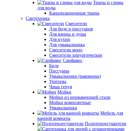
Трапы и сливы
для воды
Канализационные трапы
Сантехника
Смесители
Для биде и писсуаров
Для ванны и душа
Для кухни
Для умывальника
Смесители моно
Смесители хирургические
Санфаянс
Биде
Писсуары
Умывальники (раковины)
Унитазы
Чаша генуя
Мойки
Мойки из нержавеющей стали
Мойки композитные
Умывальники
Мебель для
ванной комнаты
Полотенцесушители