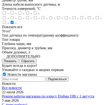
Диаметр трубы, мм
Длина кабеля выносного датчика, м
Точность измерений, °C
-
-
-
-
-
-
-
-
-
-
-
-
-
-
-
-
-
-
-
-
Показать все
Угол°
Тип датчика по температурному коэффициенту
Тип товара
Глубина чаши, мм
Присоед. диаметр к трубам, мм
Объем духовки, л
ДОПОЛНИТЕЛЬНО
Показать
Сбросить
Будьте всегда в курсе!
Узнавайте о скидках и акциях первым
Новости магазина
Новости
Все новости
22 июля 2026
Режим работы магазина по адресу Пойма 19В с 1 августа
5 мая 2026
С днем победы!