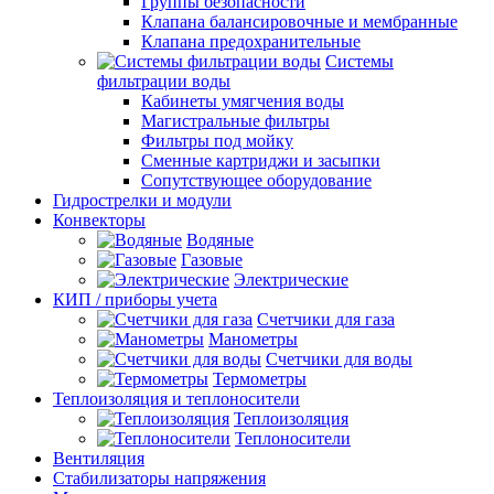
Группы безопасности
Клапана балансировочные и мембранные
Клапана предохранительные
Системы
фильтрации воды
Кабинеты умягчения воды
Магистральные фильтры
Фильтры под мойку
Сменные картриджи и засыпки
Сопутствующее оборудование
Гидрострелки и модули
Конвекторы
Водяные
Газовые
Электрические
КИП / приборы учета
Счетчики для газа
Манометры
Счетчики для воды
Термометры
Теплоизоляция и теплоносители
Теплоизоляция
Теплоносители
Вентиляция
Стабилизаторы напряжения