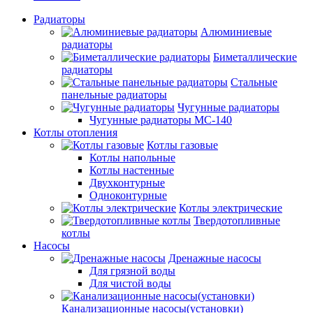
Радиаторы
Алюминиевые
радиаторы
Биметаллические
радиаторы
Стальные
панельные радиаторы
Чугунные радиаторы
Чугунные радиаторы МС-140
Котлы отопления
Котлы газовые
Котлы напольные
Котлы настенные
Двухконтурные
Одноконтурные
Котлы электрические
Твердотопливные
котлы
Насосы
Дренажные насосы
Для грязной воды
Для чистой воды
Канализационные насосы(установки)