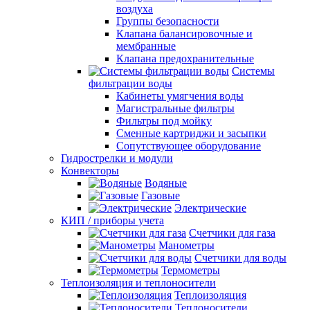
воздуха
Группы безопасности
Клапана балансировочные и
мембранные
Клапана предохранительные
Системы
фильтрации воды
Кабинеты умягчения воды
Магистральные фильтры
Фильтры под мойку
Сменные картриджи и засыпки
Сопутствующее оборудование
Гидрострелки и модули
Конвекторы
Водяные
Газовые
Электрические
КИП / приборы учета
Счетчики для газа
Манометры
Счетчики для воды
Термометры
Теплоизоляция и теплоносители
Теплоизоляция
Теплоносители