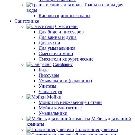
Трапы и сливы для
воды
Канализационные трапы
Сантехника
Смесители
Для биде и писсуаров
Для ванны и душа
Для кухни
Для умывальника
Смесители моно
Смесители хирургические
Санфаянс
Биде
Писсуары
Умывальники (раковины)
Унитазы
Чаша генуя
Мойки
Мойки из нержавеющей стали
Мойки композитные
Умывальники
Мебель для ванной
комнаты
Полотенцесушители