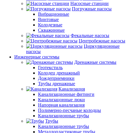
Насосные станции
Погружные насосы
Вибрационные
Винтовые
Колодезные
Скважинные
Фекальные насосы
Центробежные насосы
Циркуляционные
насосы
Инженерные системы
Дренажные системы
Геотекстиль
Колодец дренажный
Дождеприемники
Трубы дренажные
Канализация
Канализационные фитинги
Канализацонные люки
Напорная канализация
Полимерно-песчаные колодцы
Канализационные трубы
Трубы
Канализационные трубы
Металлопластиковые трубы