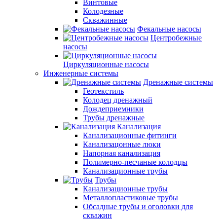
Винтовые
Колодезные
Скважинные
Фекальные насосы
Центробежные
насосы
Циркуляционные насосы
Инженерные системы
Дренажные системы
Геотекстиль
Колодец дренажный
Дождеприемники
Трубы дренажные
Канализация
Канализационные фитинги
Канализацонные люки
Напорная канализация
Полимерно-песчаные колодцы
Канализационные трубы
Трубы
Канализационные трубы
Металлопластиковые трубы
Обсадные трубы и оголовки для
скважин