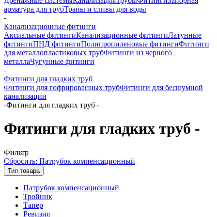
Дренажные системы
Канализация
Трубы
Фитинги
Запорная
арматура для труб
Трапы и сливы для воды
-
Канализационные фитинги
Аксиальные фитинги
Канализационные фитинги
Латунные
фитинги
ПНД фитинги
Полипропиленовые фитинги
Фитинги
для металлопластиковых труб
Фитинги из черного
металла
Чугунные фитинги
-
Фитинги для гладких труб
Фитинги для гофрированных труб
Фитинги для бесшумной
канализации
-
Фитинги для гладких труб -
Фитинги для гладких труб -
Фильтр
Сбросить: Патрубок компенсационный
Тип товара
Патрубок компенсационный
Тройник
Тапер
Ревизия