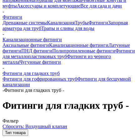
напряжения
Материалы для монтажа
Ремонтные хомуты и
муфты
Аксессуары и комплетующие
Все для сада и дачи
-
Фитинги
Дренажные системы
Канализация
Трубы
Фитинги
Запорная
арматура для труб
Трапы и сливы для воды
-
Канализационные фитинги
Аксиальные фитинги
Канализационные фитинги
Латунные
фитинги
ПНД фитинги
Полипропиленовые фитинги
Фитинги
для металлопластиковых труб
Фитинги из черного
металла
Чугунные фитинги
-
Фитинги для гладких труб
Фитинги для гофрированных труб
Фитинги для бесшумной
канализации
-
Фитинги для гладких труб -
Фитинги для гладких труб -
Фильтр
Сбросить: Воздушный клапан
Тип товара