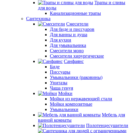
Трапы и сливы
для воды
Канализационные трапы
Сантехника
Смесители
Для биде и писсуаров
Для ванны и душа
Для кухни
Для умывальника
Смесители моно
Смесители хирургические
Санфаянс
Биде
Писсуары
Умывальники (раковины)
Унитазы
Чаша генуя
Мойки
Мойки из нержавеющей стали
Мойки композитные
Умывальники
Мебель для
ванной комнаты
Полотенцесушители