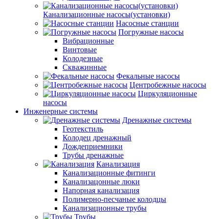
Канализационные насосы(установки)
Насосные станции
Погружные насосы
Вибрационные
Винтовые
Колодезные
Скважинные
Фекальные насосы
Центробежные насосы
Циркуляционные
насосы
Инженерные системы
Дренажные системы
Геотекстиль
Колодец дренажный
Дождеприемники
Трубы дренажные
Канализация
Канализационные фитинги
Канализацонные люки
Напорная канализация
Полимерно-песчаные колодцы
Канализационные трубы
Трубы