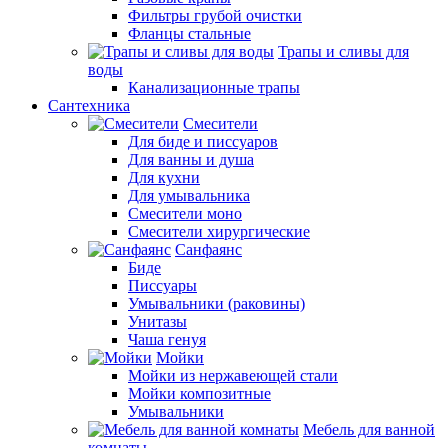
Фильтры грубой очистки
Фланцы стальные
Трапы и сливы для
воды
Канализационные трапы
Сантехника
Смесители
Для биде и писсуаров
Для ванны и душа
Для кухни
Для умывальника
Смесители моно
Смесители хирургические
Санфаянс
Биде
Писсуары
Умывальники (раковины)
Унитазы
Чаша генуя
Мойки
Мойки из нержавеющей стали
Мойки композитные
Умывальники
Мебель для ванной
комнаты