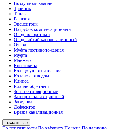
Воздушный клапан
Тройник
Тапер
Ревизия
Эксцентрик
Патрубок компенсационный
Овод поворотный
Овод гибкий канализационный
Отвод
Муфта противопожарная
Муфта
Манжета
Крестовина
Кольцо уплотнительное
Колено с отводом
Клипса
Клапан обратный
Зонт вентиляционный
Затвор канализационный
Заглушка
Дефлектор
Врезка канализационная
Показать все
По популярности
По алфавиту
По цене
По наличию