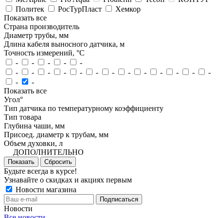
Политек
РосТурПласт
Хемкор
Показать все
Страна производитель
Диаметр трубы, мм
Длина кабеля выносного датчика, м
Точность измерений, °C
-
-
-
-
-
-
-
-
-
-
-
-
-
-
-
-
-
-
-
-
Показать все
Угол°
Тип датчика по температурному коэффициенту
Тип товара
Глубина чаши, мм
Присоед. диаметр к трубам, мм
Объем духовки, л
ДОПОЛНИТЕЛЬНО
Показать
Сбросить
Будьте всегда в курсе!
Узнавайте о скидках и акциях первым
Новости магазина
Новости
Все новости