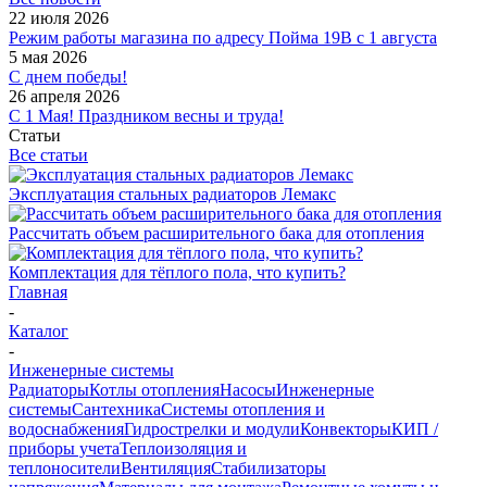
22 июля 2026
Режим работы магазина по адресу Пойма 19В с 1 августа
5 мая 2026
С днем победы!
26 апреля 2026
С 1 Мая! Праздником весны и труда!
Статьи
Все статьи
Эксплуатация стальных радиаторов Лемакс
Рассчитать объем расширительного бака для отопления
Комплектация для тёплого пола, что купить?
Главная
-
Каталог
-
Инженерные системы
Радиаторы
Котлы отопления
Насосы
Инженерные
системы
Сантехника
Системы отопления и
водоснабжения
Гидрострелки и модули
Конвекторы
КИП /
приборы учета
Теплоизоляция и
теплоносители
Вентиляция
Стабилизаторы