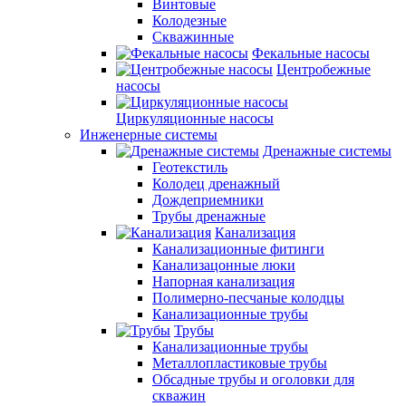
Винтовые
Колодезные
Скважинные
Фекальные насосы
Центробежные
насосы
Циркуляционные насосы
Инженерные системы
Дренажные системы
Геотекстиль
Колодец дренажный
Дождеприемники
Трубы дренажные
Канализация
Канализационные фитинги
Канализацонные люки
Напорная канализация
Полимерно-песчаные колодцы
Канализационные трубы
Трубы
Канализационные трубы
Металлопластиковые трубы
Обсадные трубы и оголовки для
скважин