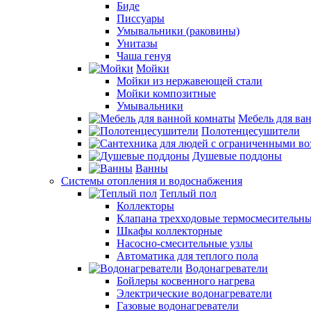
Биде
Писсуары
Умывальники (раковины)
Унитазы
Чаша генуя
Мойки
Мойки из нержавеющей стали
Мойки композитные
Умывальники
Мебель для ва
Полотенцесушители
Душевые поддоны
Ванны
Системы отопления и водоснабжения
Теплый пол
Коллекторы
Клапана трехходовые термосмесительн
Шкафы коллекторные
Насосно-смесительные узлы
Автоматика для теплого пола
Водонагреватели
Бойлеры косвенного нагрева
Электрические водонагреватели
Газовые водонагреватели