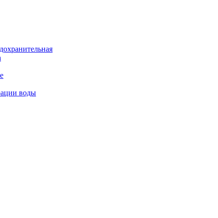
дохранительная
а
е
рации воды