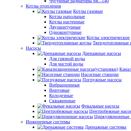
Чугунные радиаторы МС-140
Котлы отопления
Котлы газовые
Котлы напольные
Котлы настенные
Двухконтурные
Одноконтурные
Котлы электрические
Твердотопливные 
Насосы
Дренажные насосы
Для грязной воды
Для чистой воды
Канал
Насосные станции
Погружные насосы
Вибрационные
Винтовые
Колодезные
Скважинные
Фекальные насосы
Центробежные насо
Циркуляционные 
Инженерные системы
Дренажные системы