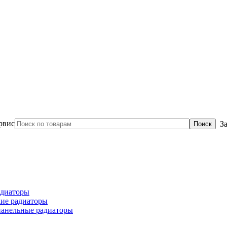
З
диаторы
ие радиаторы
панельные радиаторы