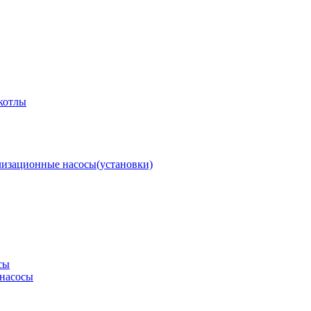
котлы
изационные насосы(установки)
сы
насосы