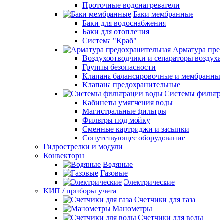
Проточные водонагреватели
Баки мембранные
Баки для водоснабжения
Баки для отопления
Система "Краб"
Арматура пре
Воздухоотводчики и сепараторы воздух
Группы безопасности
Клапана балансировочные и мембранны
Клапана предохранительные
Системы фильт
Кабинеты умягчения воды
Магистральные фильтры
Фильтры под мойку
Сменные картриджи и засыпки
Сопутствующее оборудование
Гидрострелки и модули
Конвекторы
Водяные
Газовые
Электрические
КИП / приборы учета
Счетчики для газа
Манометры
Счетчики для воды