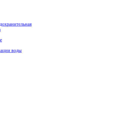
дохранительная
а
е
рации воды