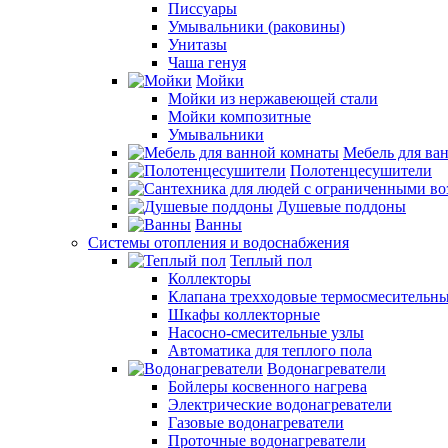
Писсуары
Умывальники (раковины)
Унитазы
Чаша генуя
Мойки
Мойки из нержавеющей стали
Мойки композитные
Умывальники
Мебель для ва
Полотенцесушители
Душевые поддоны
Ванны
Системы отопления и водоснабжения
Теплый пол
Коллекторы
Клапана трехходовые термосмесительн
Шкафы коллекторные
Насосно-смесительные узлы
Автоматика для теплого пола
Водонагреватели
Бойлеры косвенного нагрева
Электрические водонагреватели
Газовые водонагреватели
Проточные водонагреватели