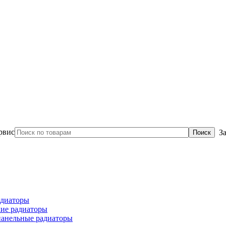
З
диаторы
ие радиаторы
панельные радиаторы