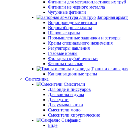
Фитинги для металлопластиковых труб
Фитинги из черного металла
Чугунные фитинги
Запорная армат
Водопроводные вентили
Водоразборные краны
Шаровые краны
Промышленные задвижки и затворы
Краны специального назначения
Регуляторы давления
Газовые краны
Фильтры грубой очистки
Фланцы стальные
Трапы и сливы дл
Канализационные трапы
Сантехника
Смесители
Для биде и писсуаров
Для ванны и душа
Для кухни
Для умывальника
Смесители моно
Смесители хирургические
Санфаянс
Биде