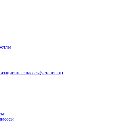
котлы
изационные насосы(установки)
сы
насосы