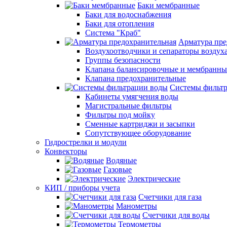
Баки мембранные
Баки для водоснабжения
Баки для отопления
Система "Краб"
Арматура пре
Воздухоотводчики и сепараторы воздух
Группы безопасности
Клапана балансировочные и мембранны
Клапана предохранительные
Системы фильт
Кабинеты умягчения воды
Магистральные фильтры
Фильтры под мойку
Сменные картриджи и засыпки
Сопутствующее оборудование
Гидрострелки и модули
Конвекторы
Водяные
Газовые
Электрические
КИП / приборы учета
Счетчики для газа
Манометры
Счетчики для воды
Термометры