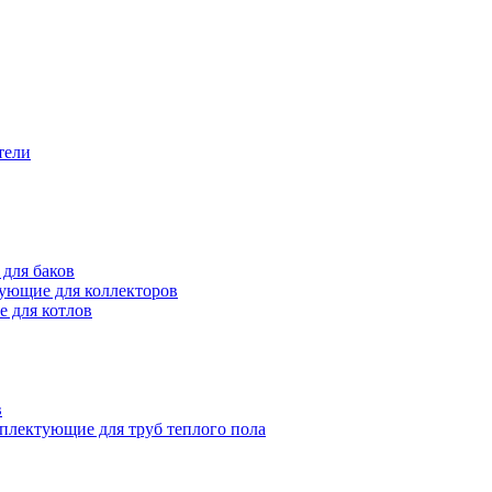
тели
для баков
ующие для коллекторов
 для котлов
в
плектующие для труб теплого пола