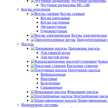
Чугунные радиаторы
Чугунные радиаторы МС-140
Котлы отопления
Котлы газовые
Котлы напольные
Котлы настенные
Двухконтурные
Одноконтурные
Котлы электрические
Твердотопливные 
Насосы
Дренажные насосы
Для грязной воды
Для чистой воды
Канал
Насосные станции
Погружные насосы
Вибрационные
Винтовые
Колодезные
Скважинные
Фекальные насосы
Центробежные насо
Циркуляционные 
Инженерные системы