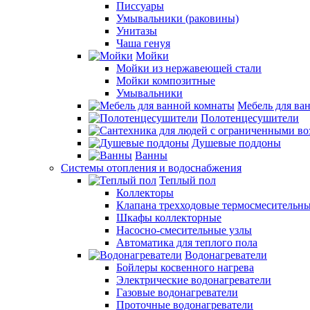
Писсуары
Умывальники (раковины)
Унитазы
Чаша генуя
Мойки
Мойки из нержавеющей стали
Мойки композитные
Умывальники
Мебель для ва
Полотенцесушители
Душевые поддоны
Ванны
Системы отопления и водоснабжения
Теплый пол
Коллекторы
Клапана трехходовые термосмесительн
Шкафы коллекторные
Насосно-смесительные узлы
Автоматика для теплого пола
Водонагреватели
Бойлеры косвенного нагрева
Электрические водонагреватели
Газовые водонагреватели
Проточные водонагреватели