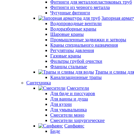
Фитинги для металлопластиковых труб
Фитинги из черного металла
Чугунные фитинги
Запорная армат
Водопроводные вентили
Водоразборные краны
Шаровые краны
Промышленные задвижки и затворы
Краны специального назначения
Регуляторы давления
Газовые краны
Фильтры грубой очистки
Фланцы стальные
Трапы и сливы дл
Канализационные трапы
Сантехника
Смесители
Для биде и писсуаров
Для ванны и душа
Для кухни
Для умывальника
Смесители моно
Смесители хирургические
Санфаянс
Биде