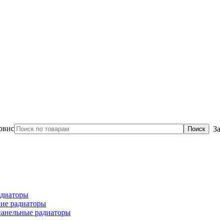
З
диаторы
ие радиаторы
панельные радиаторы