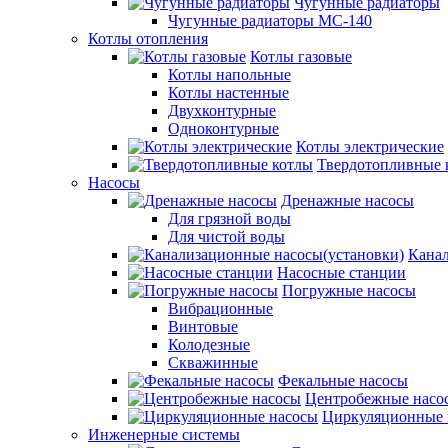
Чугунные радиаторы
Чугунные радиаторы МС-140
Котлы отопления
Котлы газовые
Котлы напольные
Котлы настенные
Двухконтурные
Одноконтурные
Котлы электрические
Твердотопливные 
Насосы
Дренажные насосы
Для грязной воды
Для чистой воды
Канал
Насосные станции
Погружные насосы
Вибрационные
Винтовые
Колодезные
Скважинные
Фекальные насосы
Центробежные насо
Циркуляционные 
Инженерные системы