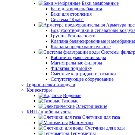
Баки мембранные
Баки для водоснабжения
Баки для отопления
Система "Краб"
Арматура пре
Воздухоотводчики и сепараторы воздух
Группы безопасности
Клапана балансировочные и мембранны
Клапана предохранительные
Системы фильт
Кабинеты умягчения воды
Магистральные фильтры
Фильтры под мойку
Сменные картриджи и засыпки
Сопутствующее оборудование
Гидрострелки и модули
Конвекторы
Водяные
Газовые
Электрические
КИП / приборы учета
Счетчики для газа
Манометры
Счетчики для воды
Термометры