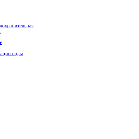
дохранительная
а
е
рации воды