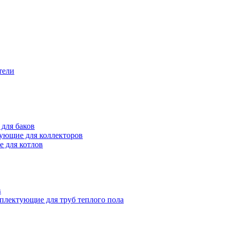
тели
для баков
ующие для коллекторов
 для котлов
в
плектующие для труб теплого пола