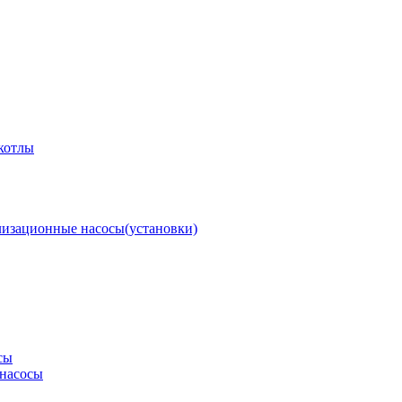
котлы
изационные насосы(установки)
сы
насосы