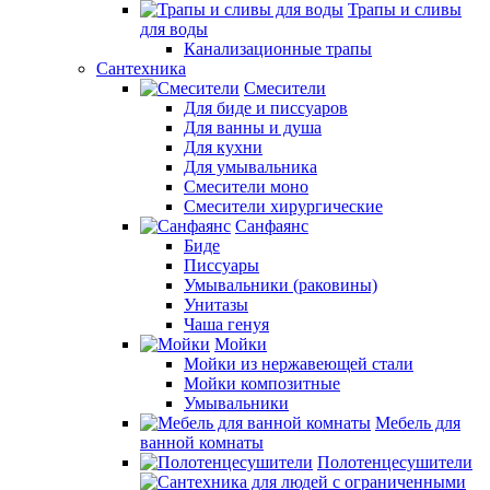
Трапы и сливы
для воды
Канализационные трапы
Сантехника
Смесители
Для биде и писсуаров
Для ванны и душа
Для кухни
Для умывальника
Смесители моно
Смесители хирургические
Санфаянс
Биде
Писсуары
Умывальники (раковины)
Унитазы
Чаша генуя
Мойки
Мойки из нержавеющей стали
Мойки композитные
Умывальники
Мебель для
ванной комнаты
Полотенцесушители