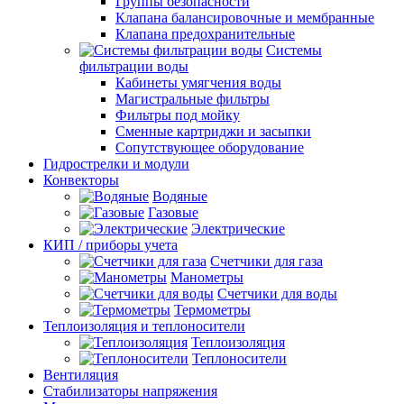
Группы безопасности
Клапана балансировочные и мембранные
Клапана предохранительные
Системы
фильтрации воды
Кабинеты умягчения воды
Магистральные фильтры
Фильтры под мойку
Сменные картриджи и засыпки
Сопутствующее оборудование
Гидрострелки и модули
Конвекторы
Водяные
Газовые
Электрические
КИП / приборы учета
Счетчики для газа
Манометры
Счетчики для воды
Термометры
Теплоизоляция и теплоносители
Теплоизоляция
Теплоносители
Вентиляция
Стабилизаторы напряжения