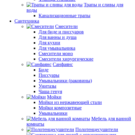
Трапы и сливы для
воды
Канализационные трапы
Сантехника
Смесители
Для биде и писсуаров
Для ванны и душа
Для кухни
Для умывальника
Смесители моно
Смесители хирургические
Санфаянс
Биде
Писсуары
Умывальники (раковины)
Унитазы
Чаша генуя
Мойки
Мойки из нержавеющей стали
Мойки композитные
Умывальники
Мебель для ванной
комнаты
Полотенцесушители