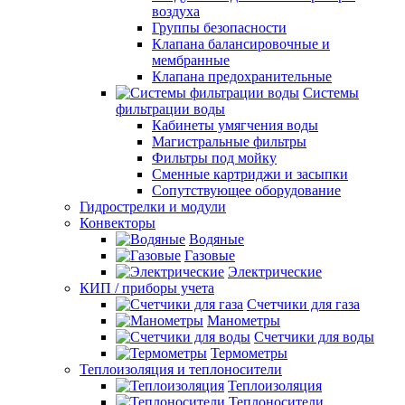
воздуха
Группы безопасности
Клапана балансировочные и
мембранные
Клапана предохранительные
Системы
фильтрации воды
Кабинеты умягчения воды
Магистральные фильтры
Фильтры под мойку
Сменные картриджи и засыпки
Сопутствующее оборудование
Гидрострелки и модули
Конвекторы
Водяные
Газовые
Электрические
КИП / приборы учета
Счетчики для газа
Манометры
Счетчики для воды
Термометры
Теплоизоляция и теплоносители
Теплоизоляция
Теплоносители