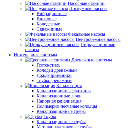
Насосные станции
Погружные насосы
Вибрационные
Винтовые
Колодезные
Скважинные
Фекальные насосы
Центробежные насосы
Циркуляционные
насосы
Инженерные системы
Дренажные системы
Геотекстиль
Колодец дренажный
Дождеприемники
Трубы дренажные
Канализация
Канализационные фитинги
Канализацонные люки
Напорная канализация
Полимерно-песчаные колодцы
Канализационные трубы
Трубы
Канализационные трубы
Металлопластиковые трубы