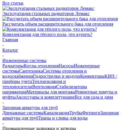
Все статьи
Эксплуатация стальных радиаторов Лемакс
Рассчитать объем расширительного бака для отопления
Комплектация для тёплого пола, что купить?
Главная
-
Каталог
-
Инженерные системы
Радиаторы
Котлы отопления
Насосы
Инженерные
системы
Сантехника
Системы отопления и
водоснабжения
Гидрострелки и модули
Конвекторы
КИП /
приборы учета
Теплоизоляция и
теплоносители
Вентиляция
Стабилизаторы
напряжения
Материалы для монтажа
Ремонтные хомуты и
муфты
Аксессуары и комплетующие
Все для сада и дачи
-
Запорная арматура для труб
Дренажные системы
Канализация
Трубы
Фитинги
Запорная
арматура для труб
Трапы и сливы для воды
-
Промышленные задвижки и затворы