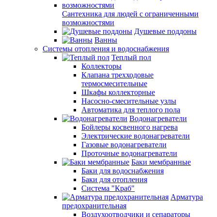
Сантехника для людей с ограниченными
возможностями
Душевые поддоны
Ванны
Системы отопления и водоснабжения
Теплый пол
Коллекторы
Клапана трехходовые
термосмесительные
Шкафы коллекторные
Насосно-смесительные узлы
Автоматика для теплого пола
Водонагреватели
Бойлеры косвенного нагрева
Электрические водонагреватели
Газовые водонагреватели
Проточные водонагреватели
Баки мембранные
Баки для водоснабжения
Баки для отопления
Система "Краб"
Арматура
предохранительная
Воздухоотводчики и сепараторы