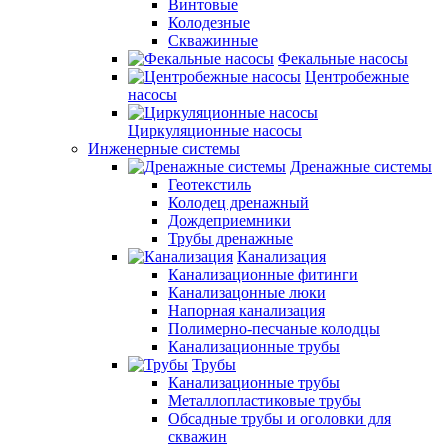
Винтовые
Колодезные
Скважинные
Фекальные насосы
Центробежные
насосы
Циркуляционные насосы
Инженерные системы
Дренажные системы
Геотекстиль
Колодец дренажный
Дождеприемники
Трубы дренажные
Канализация
Канализационные фитинги
Канализацонные люки
Напорная канализация
Полимерно-песчаные колодцы
Канализационные трубы
Трубы
Канализационные трубы
Металлопластиковые трубы
Обсадные трубы и оголовки для
скважин