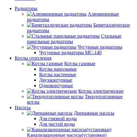
Радиаторы
Алюминиевые
радиаторы
Биметаллические
радиаторы
Стальные
панельные радиаторы
Чугунные радиаторы
Чугунные радиаторы МС-140
Котлы отопления
Котлы газовые
Котлы напольные
Котлы настенные
Двухконтурные
Одноконтурные
Котлы электрические
Твердотопливные
котлы
Насосы
Дренажные насосы
Для грязной воды
Для чистой воды
Канализационные насосы(установки)