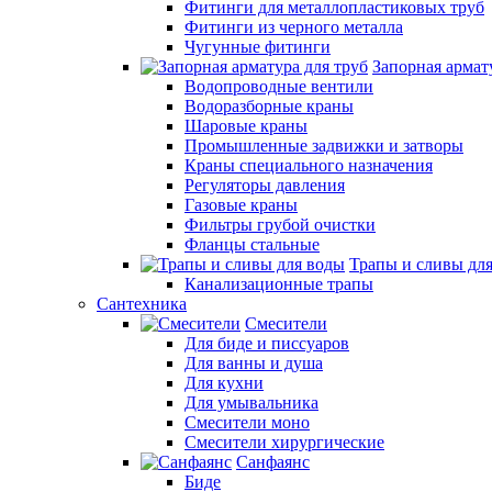
Фитинги для металлопластиковых труб
Фитинги из черного металла
Чугунные фитинги
Запорная армат
Водопроводные вентили
Водоразборные краны
Шаровые краны
Промышленные задвижки и затворы
Краны специального назначения
Регуляторы давления
Газовые краны
Фильтры грубой очистки
Фланцы стальные
Трапы и сливы дл
Канализационные трапы
Сантехника
Смесители
Для биде и писсуаров
Для ванны и душа
Для кухни
Для умывальника
Смесители моно
Смесители хирургические
Санфаянс
Биде