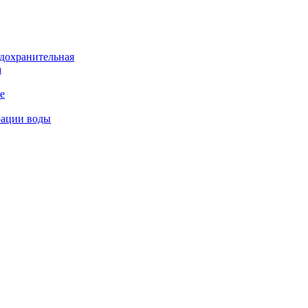
дохранительная
а
е
рации воды