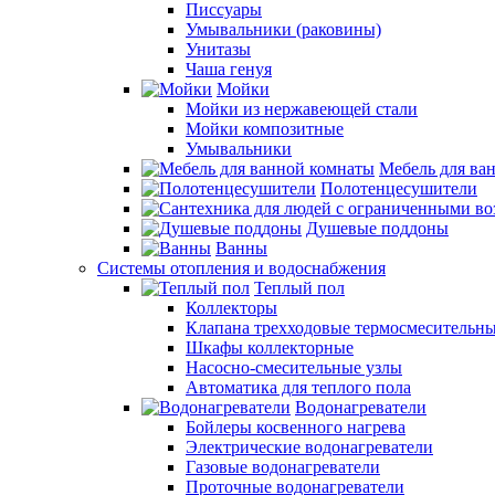
Писсуары
Умывальники (раковины)
Унитазы
Чаша генуя
Мойки
Мойки из нержавеющей стали
Мойки композитные
Умывальники
Мебель для ва
Полотенцесушители
Душевые поддоны
Ванны
Системы отопления и водоснабжения
Теплый пол
Коллекторы
Клапана трехходовые термосмесительн
Шкафы коллекторные
Насосно-смесительные узлы
Автоматика для теплого пола
Водонагреватели
Бойлеры косвенного нагрева
Электрические водонагреватели
Газовые водонагреватели
Проточные водонагреватели