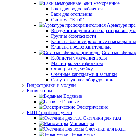
Баки мембранные
Баки для водоснабжения
Баки для отопления
Система "Краб"
Арматура пре
Воздухоотводчики и сепараторы воздух
Группы безопасности
Клапана балансировочные и мембранны
Клапана предохранительные
Системы фильт
Кабинеты умягчения воды
Магистральные фильтры
Фильтры под мойку
Сменные картриджи и засыпки
Сопутствующее оборудование
Гидрострелки и модули
Конвекторы
Водяные
Газовые
Электрические
КИП / приборы учета
Счетчики для газа
Манометры
Счетчики для воды
Термометры