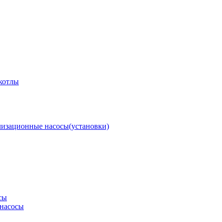
котлы
изационные насосы(установки)
сы
насосы