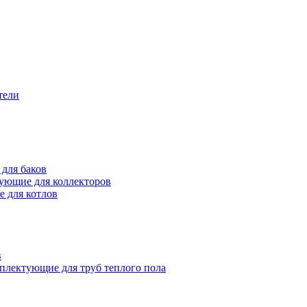
тели
для баков
ующие для коллекторов
 для котлов
в
плектующие для труб теплого пола