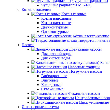
Чугунные радиаторы
Чугунные радиаторы МС-140
Котлы отопления
Котлы газовые
Котлы напольные
Котлы настенные
Двухконтурные
Одноконтурные
Котлы электрические
Твердотопливные 
Насосы
Дренажные насосы
Для грязной воды
Для чистой воды
Канал
Насосные станции
Погружные насосы
Вибрационные
Винтовые
Колодезные
Скважинные
Фекальные насосы
Центробежные насо
Циркуляционные 
Инженерные системы