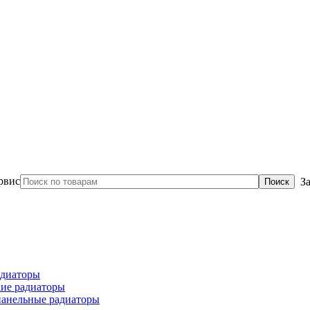
З
диаторы
ие радиаторы
панельные радиаторы