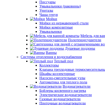
Писсуары
Умывальники (раковины)
Унитазы
Чаша генуя
Мойки
Мойки из нержавеющей стали
Мойки композитные
Умывальники
Мебель для ва
Полотенцесушители
Душевые поддоны
Ванны
Системы отопления и водоснабжения
Теплый пол
Коллекторы
Клапана трехходовые термосмесительн
Шкафы коллекторные
Насосно-смесительные узлы
Автоматика для теплого пола
Водонагреватели
Бойлеры косвенного нагрева
Электрические водонагреватели
Газовые водонагреватели
Проточные водонагреватели