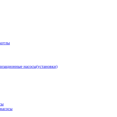
котлы
изационные насосы(установки)
сы
насосы