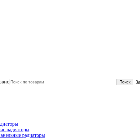
З
диаторы
ие радиаторы
панельные радиаторы