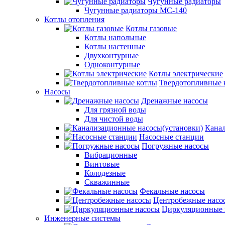
Чугунные радиаторы
Чугунные радиаторы МС-140
Котлы отопления
Котлы газовые
Котлы напольные
Котлы настенные
Двухконтурные
Одноконтурные
Котлы электрические
Твердотопливные 
Насосы
Дренажные насосы
Для грязной воды
Для чистой воды
Канал
Насосные станции
Погружные насосы
Вибрационные
Винтовые
Колодезные
Скважинные
Фекальные насосы
Центробежные насо
Циркуляционные 
Инженерные системы