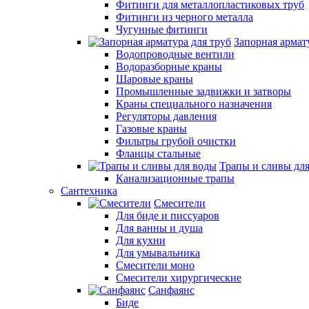
Фитинги для металлопластиковых труб
Фитинги из черного металла
Чугунные фитинги
Запорная армат
Водопроводные вентили
Водоразборные краны
Шаровые краны
Промышленные задвижки и затворы
Краны специального назначения
Регуляторы давления
Газовые краны
Фильтры грубой очистки
Фланцы стальные
Трапы и сливы дл
Канализационные трапы
Сантехника
Смесители
Для биде и писсуаров
Для ванны и душа
Для кухни
Для умывальника
Смесители моно
Смесители хирургические
Санфаянс
Биде