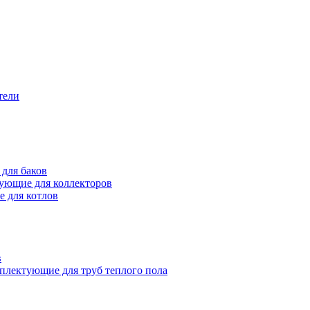
тели
для баков
ующие для коллекторов
 для котлов
в
плектующие для труб теплого пола