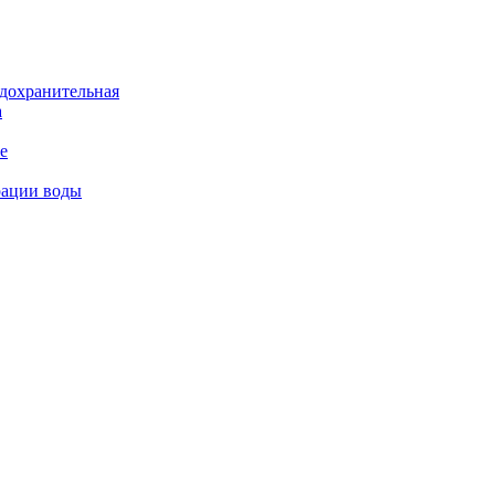
дохранительная
а
е
рации воды