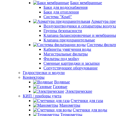
Баки мембранные
Баки для водоснабжения
Баки для отопления
Система "Краб"
Арматура пре
Воздухоотводчики и сепараторы воздух
Группы безопасности
Клапана балансировочные и мембранны
Клапана предохранительные
Системы фильт
Кабинеты умягчения воды
Магистральные фильтры
Фильтры под мойку
Сменные картриджи и засыпки
Сопутствующее оборудование
Гидрострелки и модули
Конвекторы
Водяные
Газовые
Электрические
КИП / приборы учета
Счетчики для газа
Манометры
Счетчики для воды
Термометры