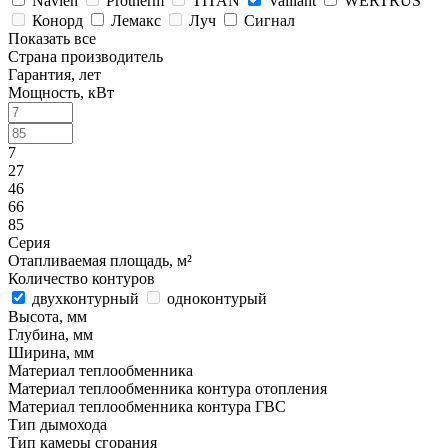
Navien
Protherm
TITAN
Vaillant
WERTRUS
Конорд
Лемакс
Луч
Сигнал
Показать все
Страна производитель
Гарантия, лет
Мощность, кВт
7
27
46
66
85
Серия
Отапливаемая площадь, м²
Количество контуров
двухконтурный
одноконтурый
Высота, мм
Глубина, мм
Ширина, мм
Материал теплообменника
Материал теплообменника контура отопления
Материал теплообменника контура ГВС
Тип дымохода
Тип камеры сгорания