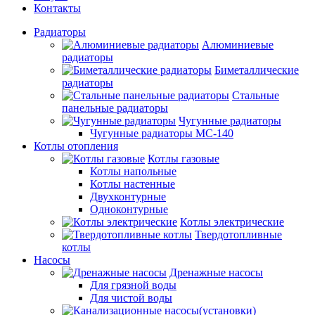
Контакты
Радиаторы
Алюминиевые
радиаторы
Биметаллические
радиаторы
Стальные
панельные радиаторы
Чугунные радиаторы
Чугунные радиаторы МС-140
Котлы отопления
Котлы газовые
Котлы напольные
Котлы настенные
Двухконтурные
Одноконтурные
Котлы электрические
Твердотопливные
котлы
Насосы
Дренажные насосы
Для грязной воды
Для чистой воды