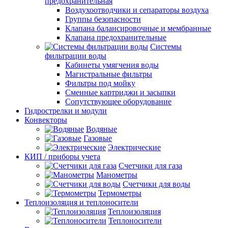
предохранительная
Воздухоотводчики и сепараторы воздуха
Группы безопасности
Клапана балансировочные и мембранные
Клапана предохранительные
Системы
фильтрации воды
Кабинеты умягчения воды
Магистральные фильтры
Фильтры под мойку
Сменные картриджи и засыпки
Сопутствующее оборудование
Гидрострелки и модули
Конвекторы
Водяные
Газовые
Электрические
КИП / приборы учета
Счетчики для газа
Манометры
Счетчики для воды
Термометры
Теплоизоляция и теплоносители
Теплоизоляция
Теплоносители