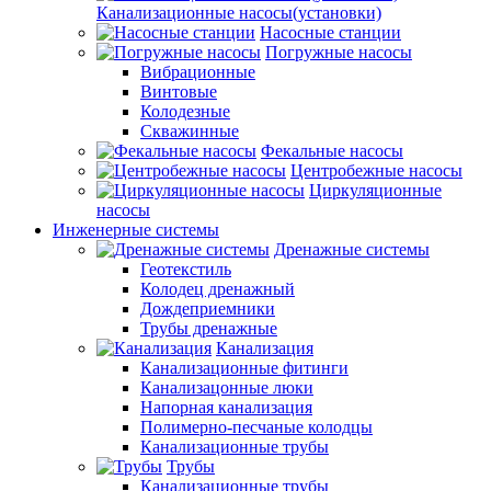
Канализационные насосы(установки)
Насосные станции
Погружные насосы
Вибрационные
Винтовые
Колодезные
Скважинные
Фекальные насосы
Центробежные насосы
Циркуляционные
насосы
Инженерные системы
Дренажные системы
Геотекстиль
Колодец дренажный
Дождеприемники
Трубы дренажные
Канализация
Канализационные фитинги
Канализацонные люки
Напорная канализация
Полимерно-песчаные колодцы
Канализационные трубы
Трубы
Канализационные трубы