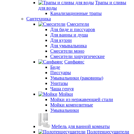
Трапы и сливы
для воды
Канализационные трапы
Сантехника
Смесители
Для биде и писсуаров
Для ванны и душа
Для кухни
Для умывальника
Смесители моно
Смесители хирургические
Санфаянс
Биде
Писсуары
Умывальники (раковины)
Унитазы
Чаша генуя
Мойки
Мойки из нержавеющей стали
Мойки композитные
Умывальники
Мебель для ванной комнаты
Полотенцесушители