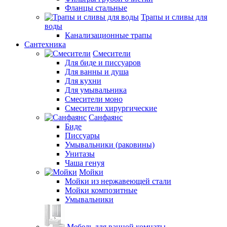
Фланцы стальные
Трапы и сливы для
воды
Канализационные трапы
Сантехника
Смесители
Для биде и писсуаров
Для ванны и душа
Для кухни
Для умывальника
Смесители моно
Смесители хирургические
Санфаянс
Биде
Писсуары
Умывальники (раковины)
Унитазы
Чаша генуя
Мойки
Мойки из нержавеющей стали
Мойки композитные
Умывальники
Мебель для ванной комнаты