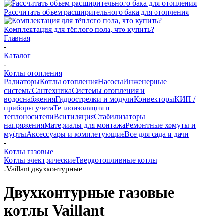
Рассчитать объем расширительного бака для отопления
Комплектация для тёплого пола, что купить?
Главная
-
Каталог
-
Котлы отопления
Радиаторы
Котлы отопления
Насосы
Инженерные
системы
Сантехника
Системы отопления и
водоснабжения
Гидрострелки и модули
Конвекторы
КИП /
приборы учета
Теплоизоляция и
теплоносители
Вентиляция
Стабилизаторы
напряжения
Материалы для монтажа
Ремонтные хомуты и
муфты
Аксессуары и комплетующие
Все для сада и дачи
-
Котлы газовые
Котлы электрические
Твердотопливные котлы
-
Vaillant двухконтурные
Двухконтурные газовые
котлы Vaillant