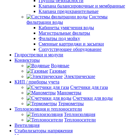
Группы безопасности
Клапана балансировочные и мембранные
Клапана предохранительные
Системы
фильтрации воды
Кабинеты умягчения воды
Магистральные фильтры
Фильтры под мойку
Сменные картриджи и засыпки
Сопутствующее оборудование
Гидрострелки и модули
Конвекторы
Водяные
Газовые
Электрические
КИП / приборы учета
Счетчики для газа
Манометры
Счетчики для воды
Термометры
Теплоизоляция и теплоносители
Теплоизоляция
Теплоносители
Вентиляция
Стабилизаторы напряжения