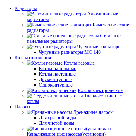
Радиаторы
Алюминиевые
радиаторы
Биметаллические
радиаторы
Стальные
панельные радиаторы
Чугунные радиаторы
Чугунные радиаторы МС-140
Котлы отопления
Котлы газовые
Котлы напольные
Котлы настенные
Двухконтурные
Одноконтурные
Котлы электрические
Твердотопливные
котлы
Насосы
Дренажные насосы
Для грязной воды
Для чистой воды
Канализационные насосы(установки)