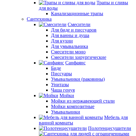
Трапы и сливы
для воды
Канализационные трапы
Сантехника
Смесители
Для биде и писсуаров
Для ванны и душа
Для кухни
Для умывальника
Смесители моно
Смесители хирургические
Санфаянс
Биде
Писсуары
Умывальники (раковины)
Унитазы
Чаша генуя
Мойки
Мойки из нержавеющей стали
Мойки композитные
Умывальники
Мебель для
ванной комнаты
Полотенцесушители