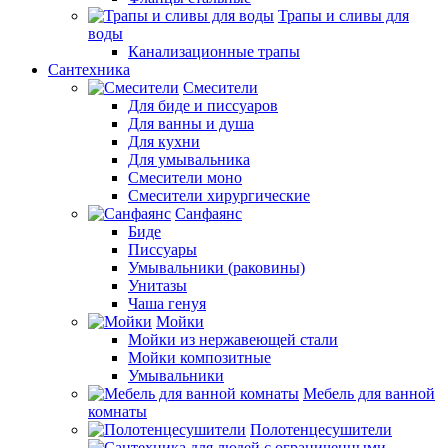
Трапы и сливы для
воды
Канализационные трапы
Сантехника
Смесители
Для биде и писсуаров
Для ванны и душа
Для кухни
Для умывальника
Смесители моно
Смесители хирургические
Санфаянс
Биде
Писсуары
Умывальники (раковины)
Унитазы
Чаша генуя
Мойки
Мойки из нержавеющей стали
Мойки композитные
Умывальники
Мебель для ванной
комнаты
Полотенцесушители