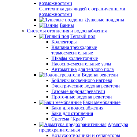
Сантехника для людей с ограниченными
возможностями
Душевые поддоны
Ванны
Системы отопления и водоснабжения
Теплый пол
Коллекторы
Клапана трехходовые
термосмесительные
Шкафы коллекторные
Насосно-смесительные узлы
Автоматика для теплого пола
Водонагреватели
Бойлеры косвенного нагрева
Электрические водонагреватели
Газовые водонагреватели
Проточные водонагреватели
Баки мембранные
Баки для водоснабжения
Баки для отопления
Система "Краб"
Арматура
предохранительная
Воздухоотводчики и сепараторы