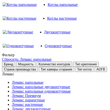
Котлы напольные
Котлы настенные
Двухконтурные
Одноконтурные
Фильтр
Сбросить: Лемакс напольные
Бренд
Мощность
Количество контуров
Тип крепления
Страна производства
Тип камеры сгорания
Тип котла
АОГВ
Лемакс
Лемакс напольные
Лемакс напольные двухконтурные
Лемакс напольные одноконтурные
Лемакс Премиум
Лемакс парапетные
Лемакс настенные
Лемакс двухконтурные