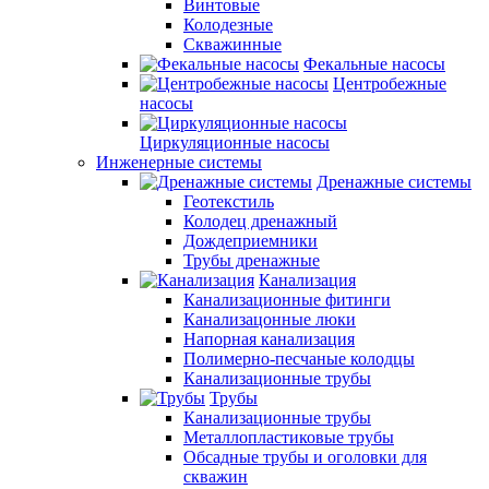
Винтовые
Колодезные
Скважинные
Фекальные насосы
Центробежные
насосы
Циркуляционные насосы
Инженерные системы
Дренажные системы
Геотекстиль
Колодец дренажный
Дождеприемники
Трубы дренажные
Канализация
Канализационные фитинги
Канализацонные люки
Напорная канализация
Полимерно-песчаные колодцы
Канализационные трубы
Трубы
Канализационные трубы
Металлопластиковые трубы
Обсадные трубы и оголовки для
скважин