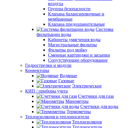
воздуха
Группы безопасности
Клапана балансировочные и
мембранные
Клапана предохранительные
Системы
фильтрации воды
Кабинеты умягчения воды
Магистральные фильтры
Фильтры под мойку
Сменные картриджи и засыпки
Сопутствующее оборудование
Гидрострелки и модули
Конвекторы
Водяные
Газовые
Электрические
КИП / приборы учета
Счетчики для газа
Манометры
Счетчики для воды
Термометры
Теплоизоляция и теплоносители
Теплоизоляция
Теплоносители