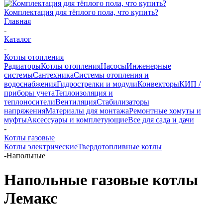
Комплектация для тёплого пола, что купить?
Главная
-
Каталог
-
Котлы отопления
Радиаторы
Котлы отопления
Насосы
Инженерные
системы
Сантехника
Системы отопления и
водоснабжения
Гидрострелки и модули
Конвекторы
КИП /
приборы учета
Теплоизоляция и
теплоносители
Вентиляция
Стабилизаторы
напряжения
Материалы для монтажа
Ремонтные хомуты и
муфты
Аксессуары и комплетующие
Все для сада и дачи
-
Котлы газовые
Котлы электрические
Твердотопливные котлы
-
Напольные
Напольные газовые котлы
Лемакс