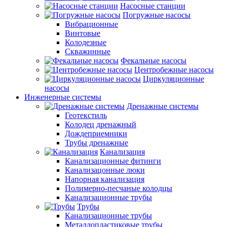
Насосные станции
Погружные насосы
Вибрационные
Винтовые
Колодезные
Скважинные
Фекальные насосы
Центробежные насосы
Циркуляционные
насосы
Инженерные системы
Дренажные системы
Геотекстиль
Колодец дренажный
Дождеприемники
Трубы дренажные
Канализация
Канализационные фитинги
Канализацонные люки
Напорная канализация
Полимерно-песчаные колодцы
Канализационные трубы
Трубы
Канализационные трубы
Металлопластиковые трубы