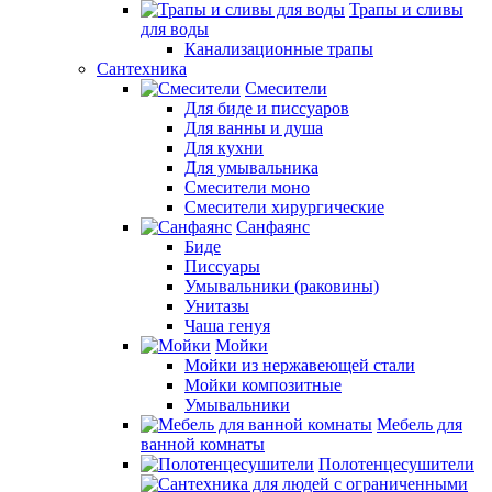
Трапы и сливы
для воды
Канализационные трапы
Сантехника
Смесители
Для биде и писсуаров
Для ванны и душа
Для кухни
Для умывальника
Смесители моно
Смесители хирургические
Санфаянс
Биде
Писсуары
Умывальники (раковины)
Унитазы
Чаша генуя
Мойки
Мойки из нержавеющей стали
Мойки композитные
Умывальники
Мебель для
ванной комнаты
Полотенцесушители