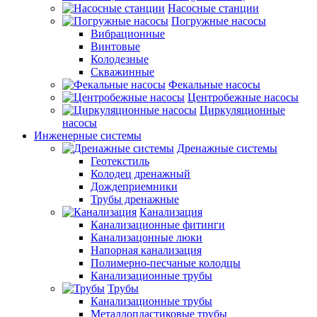
Насосные станции
Погружные насосы
Вибрационные
Винтовые
Колодезные
Скважинные
Фекальные насосы
Центробежные насосы
Циркуляционные
насосы
Инженерные системы
Дренажные системы
Геотекстиль
Колодец дренажный
Дождеприемники
Трубы дренажные
Канализация
Канализационные фитинги
Канализацонные люки
Напорная канализация
Полимерно-песчаные колодцы
Канализационные трубы
Трубы
Канализационные трубы
Металлопластиковые трубы