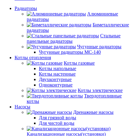
Радиаторы
Алюминиевые
радиаторы
Биметаллические
радиаторы
Стальные
панельные радиаторы
Чугунные радиаторы
Чугунные радиаторы МС-140
Котлы отопления
Котлы газовые
Котлы напольные
Котлы настенные
Двухконтурные
Одноконтурные
Котлы электрические
Твердотопливные
котлы
Насосы
Дренажные насосы
Для грязной воды
Для чистой воды
Канализационные насосы(установки)