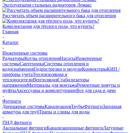
Эксплуатация стальных радиаторов Лемакс
Рассчитать объем расширительного бака для отопления
Комплектация для тёплого пола, что купить?
Главная
-
Каталог
-
Инженерные системы
Радиаторы
Котлы отопления
Насосы
Инженерные
системы
Сантехника
Системы отопления и
водоснабжения
Гидрострелки и модули
Конвекторы
КИП /
приборы учета
Теплоизоляция и
теплоносители
Вентиляция
Стабилизаторы
напряжения
Материалы для монтажа
Ремонтные хомуты и
муфты
Аксессуары и комплетующие
Все для сада и дачи
-
Фитинги
Дренажные системы
Канализация
Трубы
Фитинги
Запорная
арматура для труб
Трапы и сливы для воды
-
ПНД фитинги
Аксиальные фитинги
Канализационные фитинги
Латунные