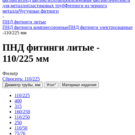
фитинги
ПНД фитинги
Полипропиленовые фитинги
Фитинги
для металлопластиковых труб
Фитинги из черного
металла
Чугунные фитинги
-
ПНД фитинги литые
ПНД фитинги компрессионные
ПНД фитинги электросварные
-
110/225 мм
ПНД фитинги литые -
110/225 мм
Фильтр
Сбросить: 110/225
Диаметр трубы, мм
Угол°
Материал изделия
110/225
400
315
160/250
110/250
250
110/50
75/76