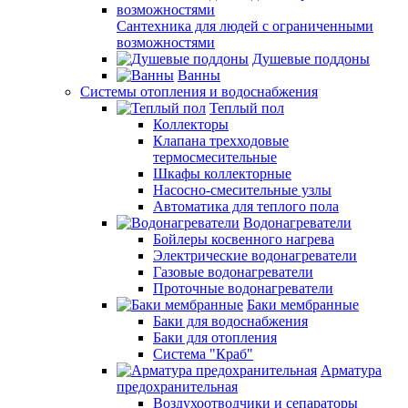
Сантехника для людей с ограниченными
возможностями
Душевые поддоны
Ванны
Системы отопления и водоснабжения
Теплый пол
Коллекторы
Клапана трехходовые
термосмесительные
Шкафы коллекторные
Насосно-смесительные узлы
Автоматика для теплого пола
Водонагреватели
Бойлеры косвенного нагрева
Электрические водонагреватели
Газовые водонагреватели
Проточные водонагреватели
Баки мембранные
Баки для водоснабжения
Баки для отопления
Система "Краб"
Арматура
предохранительная
Воздухоотводчики и сепараторы