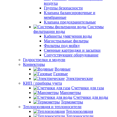
воздуха
Группы безопасности
Клапана балансировочные и
мембранные
Клапана предохранительные
Системы
фильтрации воды
Кабинеты умягчения воды
Магистральные фильтры
Фильтры под мойку
Сменные картриджи и засыпки
Сопутствующее оборудование
Гидрострелки и модули
Конвекторы
Водяные
Газовые
Электрические
КИП / приборы учета
Счетчики для газа
Манометры
Счетчики для воды
Термометры
Теплоизоляция и теплоносители
Теплоизоляция
Теплоносители