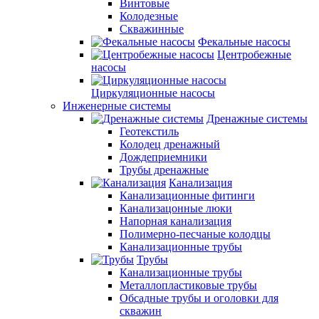
Винтовые
Колодезные
Скважинные
Фекальные насосы
Центробежные
насосы
Циркуляционные насосы
Инженерные системы
Дренажные системы
Геотекстиль
Колодец дренажный
Дождеприемники
Трубы дренажные
Канализация
Канализационные фитинги
Канализацонные люки
Напорная канализация
Полимерно-песчаные колодцы
Канализационные трубы
Трубы
Канализационные трубы
Металлопластиковые трубы
Обсадные трубы и оголовки для
скважин