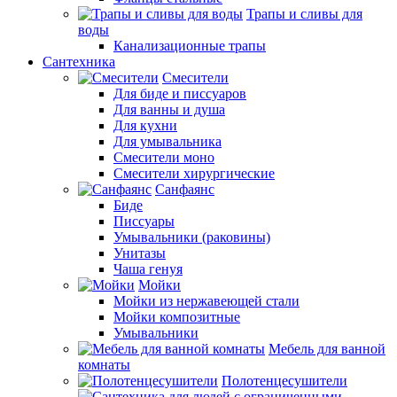
Трапы и сливы для
воды
Канализационные трапы
Сантехника
Смесители
Для биде и писсуаров
Для ванны и душа
Для кухни
Для умывальника
Смесители моно
Смесители хирургические
Санфаянс
Биде
Писсуары
Умывальники (раковины)
Унитазы
Чаша генуя
Мойки
Мойки из нержавеющей стали
Мойки композитные
Умывальники
Мебель для ванной
комнаты
Полотенцесушители