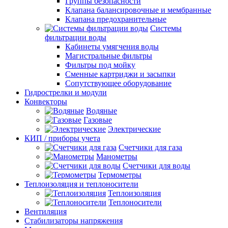
Группы безопасности
Клапана балансировочные и мембранные
Клапана предохранительные
Системы
фильтрации воды
Кабинеты умягчения воды
Магистральные фильтры
Фильтры под мойку
Сменные картриджи и засыпки
Сопутствующее оборудование
Гидрострелки и модули
Конвекторы
Водяные
Газовые
Электрические
КИП / приборы учета
Счетчики для газа
Манометры
Счетчики для воды
Термометры
Теплоизоляция и теплоносители
Теплоизоляция
Теплоносители
Вентиляция
Стабилизаторы напряжения