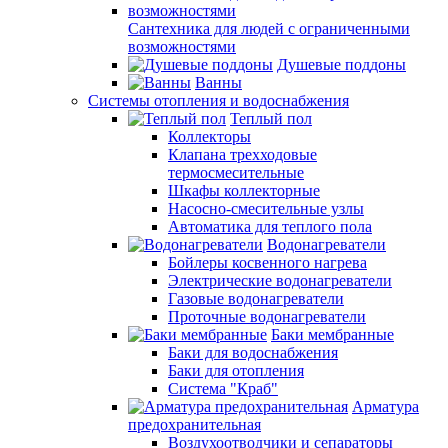
Сантехника для людей с ограниченными
возможностями
Душевые поддоны
Ванны
Системы отопления и водоснабжения
Теплый пол
Коллекторы
Клапана трехходовые
термосмесительные
Шкафы коллекторные
Насосно-смесительные узлы
Автоматика для теплого пола
Водонагреватели
Бойлеры косвенного нагрева
Электрические водонагреватели
Газовые водонагреватели
Проточные водонагреватели
Баки мембранные
Баки для водоснабжения
Баки для отопления
Система "Краб"
Арматура
предохранительная
Воздухоотводчики и сепараторы