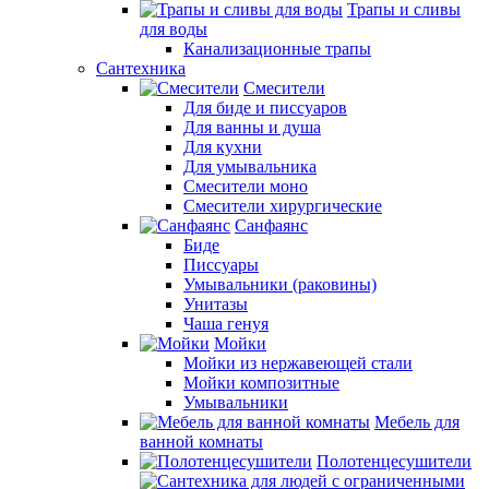
Трапы и сливы
для воды
Канализационные трапы
Сантехника
Смесители
Для биде и писсуаров
Для ванны и душа
Для кухни
Для умывальника
Смесители моно
Смесители хирургические
Санфаянс
Биде
Писсуары
Умывальники (раковины)
Унитазы
Чаша генуя
Мойки
Мойки из нержавеющей стали
Мойки композитные
Умывальники
Мебель для
ванной комнаты
Полотенцесушители