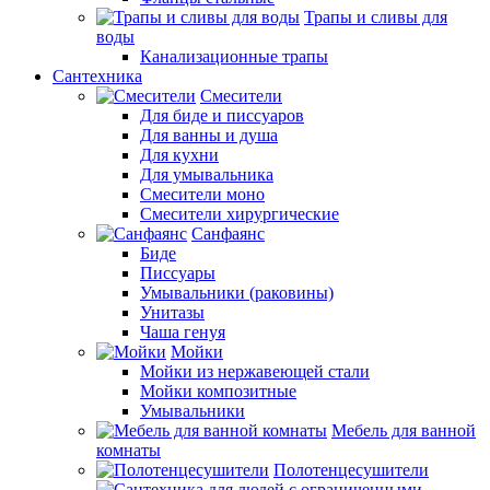
Трапы и сливы для
воды
Канализационные трапы
Сантехника
Смесители
Для биде и писсуаров
Для ванны и душа
Для кухни
Для умывальника
Смесители моно
Смесители хирургические
Санфаянс
Биде
Писсуары
Умывальники (раковины)
Унитазы
Чаша генуя
Мойки
Мойки из нержавеющей стали
Мойки композитные
Умывальники
Мебель для ванной
комнаты
Полотенцесушители