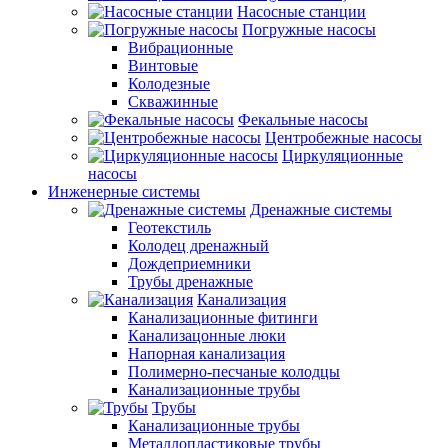
Насосные станции
Погружные насосы
Вибрационные
Винтовые
Колодезные
Скважинные
Фекальные насосы
Центробежные насосы
Циркуляционные
насосы
Инженерные системы
Дренажные системы
Геотекстиль
Колодец дренажный
Дождеприемники
Трубы дренажные
Канализация
Канализационные фитинги
Канализацонные люки
Напорная канализация
Полимерно-песчаные колодцы
Канализационные трубы
Трубы
Канализационные трубы
Металлопластиковые трубы