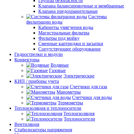
Группы безопасности
Клапана балансировочные и мембранные
Клапана предохранительные
Системы
фильтрации воды
Кабинеты умягчения воды
Магистральные фильтры
Фильтры под мойку
Сменные картриджи и засыпки
Сопутствующее оборудование
Гидрострелки и модули
Конвекторы
Водяные
Газовые
Электрические
КИП / приборы учета
Счетчики для газа
Манометры
Счетчики для воды
Термометры
Теплоизоляция и теплоносители
Теплоизоляция
Теплоносители
Вентиляция
Стабилизаторы напряжения