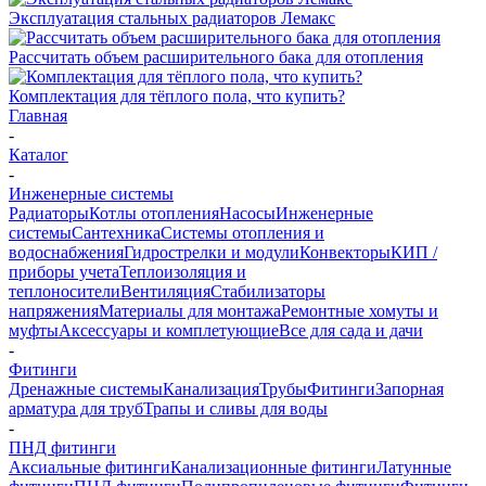
Эксплуатация стальных радиаторов Лемакс
Рассчитать объем расширительного бака для отопления
Комплектация для тёплого пола, что купить?
Главная
-
Каталог
-
Инженерные системы
Радиаторы
Котлы отопления
Насосы
Инженерные
системы
Сантехника
Системы отопления и
водоснабжения
Гидрострелки и модули
Конвекторы
КИП /
приборы учета
Теплоизоляция и
теплоносители
Вентиляция
Стабилизаторы
напряжения
Материалы для монтажа
Ремонтные хомуты и
муфты
Аксессуары и комплетующие
Все для сада и дачи
-
Фитинги
Дренажные системы
Канализация
Трубы
Фитинги
Запорная
арматура для труб
Трапы и сливы для воды
-
ПНД фитинги
Аксиальные фитинги
Канализационные фитинги
Латунные