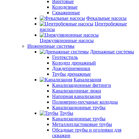
Винтовые
Колодезные
Скважинные
Фекальные насосы
Центробежные
насосы
Циркуляционные насосы
Инженерные системы
Дренажные системы
Геотекстиль
Колодец дренажный
Дождеприемники
Трубы дренажные
Канализация
Канализационные фитинги
Канализацонные люки
Напорная канализация
Полимерно-песчаные колодцы
Канализационные трубы
Трубы
Канализационные трубы
Металлопластиковые трубы
Обсадные трубы и оголовки для
скважин