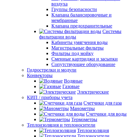
воздуха
Группы безопасности
Клапана балансировочные и
мембранные
Клапана предохранительные
Системы
фильтрации воды
Кабинеты умягчения воды
Магистральные фильтры
Фильтры под мойку
Сменные картриджи и засыпки
Сопутствующее оборудование
Гидрострелки и модули
Конвекторы
Водяные
Газовые
Электрические
КИП / приборы учета
Счетчики для газа
Манометры
Счетчики для воды
Термометры
Теплоизоляция и теплоносители
Теплоизоляция
Теплоносители