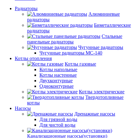
Радиаторы
Алюминиевые
радиаторы
Биметаллические
радиаторы
Стальные
панельные радиаторы
Чугунные радиаторы
Чугунные радиаторы МС-140
Котлы отопления
Котлы газовые
Котлы напольные
Котлы настенные
Двухконтурные
Одноконтурные
Котлы электрические
Твердотопливные
котлы
Насосы
Дренажные насосы
Для грязной воды
Для чистой воды
Канализационные насосы(установки)