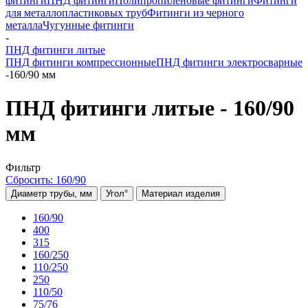
фитинги
ПНД фитинги
Полипропиленовые фитинги
Фитинги
для металлопластиковых труб
Фитинги из черного
металла
Чугунные фитинги
-
ПНД фитинги литые
ПНД фитинги компрессионные
ПНД фитинги электросварные
-
160/90 мм
ПНД фитинги литые - 160/90
мм
Фильтр
Сбросить: 160/90
Диаметр трубы, мм
Угол°
Материал изделия
160/90
400
315
160/250
110/250
250
110/50
75/76