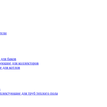
тели
для баков
ующие для коллекторов
 для котлов
в
плектующие для труб теплого пола