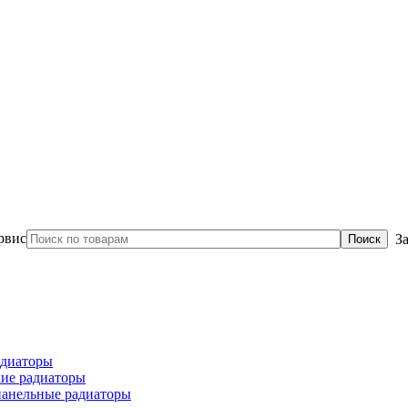
З
диаторы
ие радиаторы
панельные радиаторы