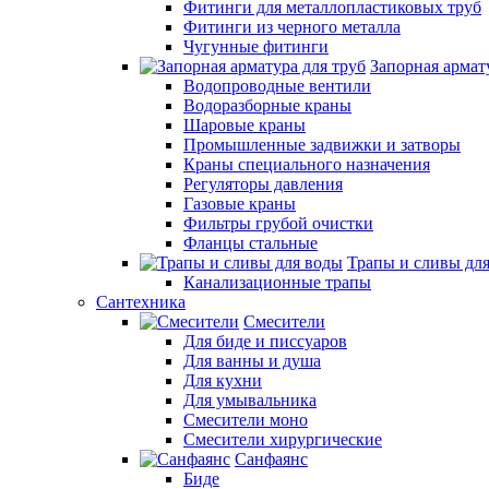
Фитинги для металлопластиковых труб
Фитинги из черного металла
Чугунные фитинги
Запорная армат
Водопроводные вентили
Водоразборные краны
Шаровые краны
Промышленные задвижки и затворы
Краны специального назначения
Регуляторы давления
Газовые краны
Фильтры грубой очистки
Фланцы стальные
Трапы и сливы дл
Канализационные трапы
Сантехника
Смесители
Для биде и писсуаров
Для ванны и душа
Для кухни
Для умывальника
Смесители моно
Смесители хирургические
Санфаянс
Биде