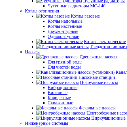
Чугунные радиаторы
Чугунные радиаторы МС-140
Котлы отопления
Котлы газовые
Котлы напольные
Котлы настенные
Двухконтурные
Одноконтурные
Котлы электрические
Твердотопливные 
Насосы
Дренажные насосы
Для грязной воды
Для чистой воды
Канал
Насосные станции
Погружные насосы
Вибрационные
Винтовые
Колодезные
Скважинные
Фекальные насосы
Центробежные насо
Циркуляционные 
Инженерные системы