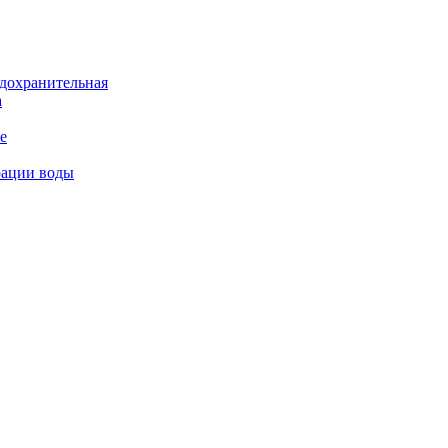
дохранительная
а
е
рации воды