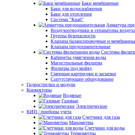
Баки мембранные
Баки для водоснабжения
Баки для отопления
Система "Краб"
Арматура пре
Воздухоотводчики и сепараторы воздух
Группы безопасности
Клапана балансировочные и мембранны
Клапана предохранительные
Системы фильт
Кабинеты умягчения воды
Магистральные фильтры
Фильтры под мойку
Сменные картриджи и засыпки
Сопутствующее оборудование
Гидрострелки и модули
Конвекторы
Водяные
Газовые
Электрические
КИП / приборы учета
Счетчики для газа
Манометры
Счетчики для воды
Термометры