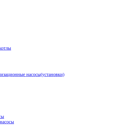
котлы
изационные насосы(установки)
сы
насосы