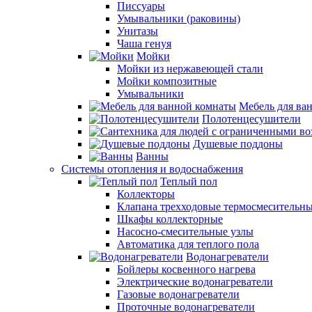
Писсуары
Умывальники (раковины)
Унитазы
Чаша генуя
Мойки
Мойки из нержавеющей стали
Мойки композитные
Умывальники
Мебель для ва
Полотенцесушители
Душевые поддоны
Ванны
Системы отопления и водоснабжения
Теплый пол
Коллекторы
Клапана трехходовые термосмесительн
Шкафы коллекторные
Насосно-смесительные узлы
Автоматика для теплого пола
Водонагреватели
Бойлеры косвенного нагрева
Электрические водонагреватели
Газовые водонагреватели
Проточные водонагреватели