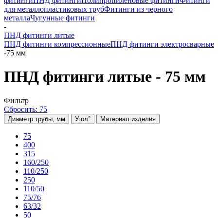
фитинги
ПНД фитинги
Полипропиленовые фитинги
Фитинги
для металлопластиковых труб
Фитинги из черного
металла
Чугунные фитинги
-
ПНД фитинги литые
ПНД фитинги компрессионные
ПНД фитинги электросварные
-
75 мм
ПНД фитинги литые - 75 мм
Фильтр
Сбросить: 75
Диаметр трубы, мм
Угол°
Материал изделия
75
400
315
160/250
110/250
250
110/50
75/76
63/32
50