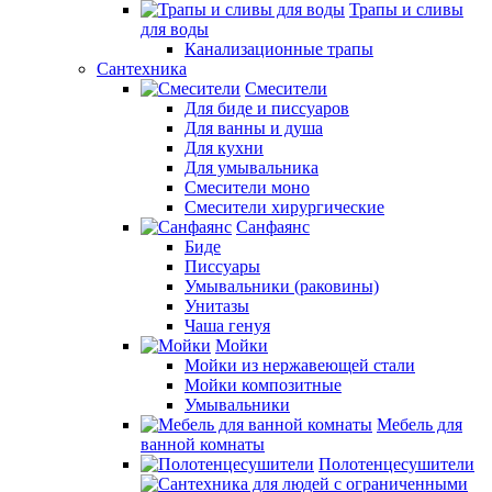
Трапы и сливы
для воды
Канализационные трапы
Сантехника
Смесители
Для биде и писсуаров
Для ванны и душа
Для кухни
Для умывальника
Смесители моно
Смесители хирургические
Санфаянс
Биде
Писсуары
Умывальники (раковины)
Унитазы
Чаша генуя
Мойки
Мойки из нержавеющей стали
Мойки композитные
Умывальники
Мебель для
ванной комнаты
Полотенцесушители