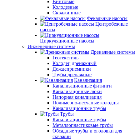
Винтовые
Колодезные
Скважинные
Фекальные насосы
Центробежные
насосы
Циркуляционные насосы
Инженерные системы
Дренажные системы
Геотекстиль
Колодец дренажный
Дождеприемники
Трубы дренажные
Канализация
Канализационные фитинги
Канализацонные люки
Напорная канализация
Полимерно-песчаные колодцы
Канализационные трубы
Трубы
Канализационные трубы
Металлопластиковые трубы
Обсадные трубы и оголовки для
скважин