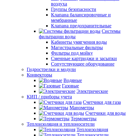
воздуха
Группы безопасности
Клапана балансировочные и
мембранные
Клапана предохранительные
Системы
фильтрации воды
Кабинеты умягчения воды
Магистральные фильтры
Фильтры под мойку
Сменные картриджи и засыпки
Сопутствующее оборудование
Гидрострелки и модули
Конвекторы
Водяные
Газовые
Электрические
КИП / приборы учета
Счетчики для газа
Манометры
Счетчики для воды
Термометры
Теплоизоляция и теплоносители
Теплоизоляция
Теплоносители