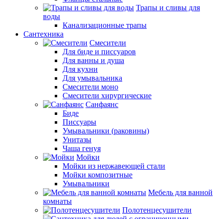
Трапы и сливы для
воды
Канализационные трапы
Сантехника
Смесители
Для биде и писсуаров
Для ванны и душа
Для кухни
Для умывальника
Смесители моно
Смесители хирургические
Санфаянс
Биде
Писсуары
Умывальники (раковины)
Унитазы
Чаша генуя
Мойки
Мойки из нержавеющей стали
Мойки композитные
Умывальники
Мебель для ванной
комнаты
Полотенцесушители