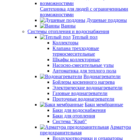
Сантехника для людей с ограниченными
возможностями
Душевые поддоны
Ванны
Системы отопления и водоснабжения
Теплый пол
Коллекторы
Клапана трехходовые
термосмесительные
Шкафы коллекторные
Насосно-смесительные узлы
Автоматика для теплого пола
Водонагреватели
Бойлеры косвенного нагрева
Электрические водонагреватели
Газовые водонагреватели
Проточные водонагреватели
Баки мембранные
Баки для водоснабжения
Баки для отопления
Система "Краб"
Арматура
предохранительная
Воздухоотводчики и сепараторы