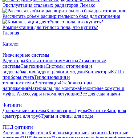
Эксплуатация стальных радиаторов Лемакс
Рассчитать объем расширительного бака для отопления
Комплектация для тёплого пола, что купить?
Главная
-
Каталог
-
Инженерные системы
Радиаторы
Котлы отопления
Насосы
Инженерные
системы
Сантехника
Системы отопления и
водоснабжения
Гидрострелки и модули
Конвекторы
КИП /
приборы учета
Теплоизоляция и
теплоносители
Вентиляция
Стабилизаторы
напряжения
Материалы для монтажа
Ремонтные хомуты и
муфты
Аксессуары и комплетующие
Все для сада и дачи
-
Фитинги
Дренажные системы
Канализация
Трубы
Фитинги
Запорная
арматура для труб
Трапы и сливы для воды
-
ПНД фитинги
Аксиальные фитинги
Канализационные фитинги
Латунные