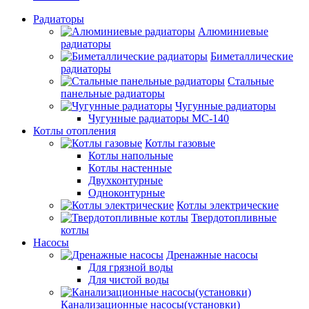
Радиаторы
Алюминиевые
радиаторы
Биметаллические
радиаторы
Стальные
панельные радиаторы
Чугунные радиаторы
Чугунные радиаторы МС-140
Котлы отопления
Котлы газовые
Котлы напольные
Котлы настенные
Двухконтурные
Одноконтурные
Котлы электрические
Твердотопливные
котлы
Насосы
Дренажные насосы
Для грязной воды
Для чистой воды
Канализационные насосы(установки)