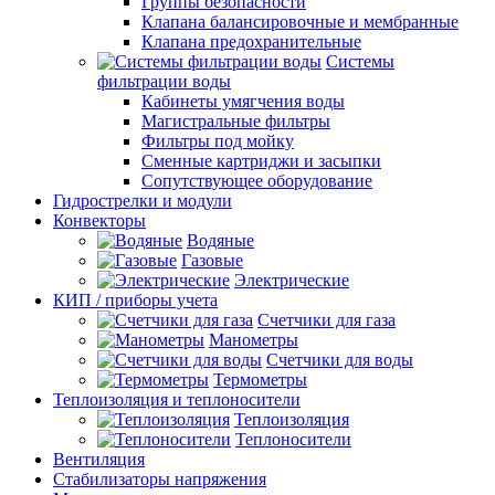
Группы безопасности
Клапана балансировочные и мембранные
Клапана предохранительные
Системы
фильтрации воды
Кабинеты умягчения воды
Магистральные фильтры
Фильтры под мойку
Сменные картриджи и засыпки
Сопутствующее оборудование
Гидрострелки и модули
Конвекторы
Водяные
Газовые
Электрические
КИП / приборы учета
Счетчики для газа
Манометры
Счетчики для воды
Термометры
Теплоизоляция и теплоносители
Теплоизоляция
Теплоносители
Вентиляция
Стабилизаторы напряжения