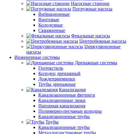
Насосные станции
Погружные насосы
Вибрационные
Винтовые
Колодезные
Скважинные
Фекальные насосы
Центробежные насосы
Циркуляционные
насосы
Инженерные системы
Дренажные системы
Геотекстиль
Колодец дренажный
Дождеприемники
Трубы дренажные
Канализация
Канализационные фитинги
Канализацонные люки
Напорная канализация
Полимерно-песчаные колодцы
Канализационные трубы
Трубы
Канализационные трубы
Металлопластиковые трубы