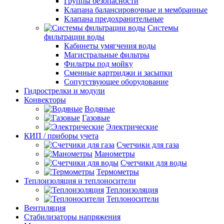
Группы безопасности
Клапана балансировочные и мембранные
Клапана предохранительные
Системы
фильтрации воды
Кабинеты умягчения воды
Магистральные фильтры
Фильтры под мойку
Сменные картриджи и засыпки
Сопутствующее оборудование
Гидрострелки и модули
Конвекторы
Водяные
Газовые
Электрические
КИП / приборы учета
Счетчики для газа
Манометры
Счетчики для воды
Термометры
Теплоизоляция и теплоносители
Теплоизоляция
Теплоносители
Вентиляция
Стабилизаторы напряжения