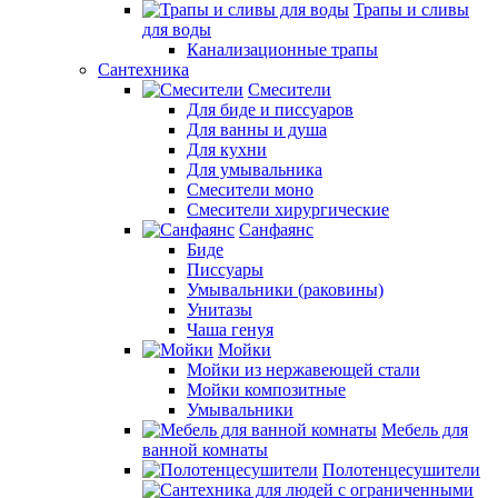
Трапы и сливы
для воды
Канализационные трапы
Сантехника
Смесители
Для биде и писсуаров
Для ванны и душа
Для кухни
Для умывальника
Смесители моно
Смесители хирургические
Санфаянс
Биде
Писсуары
Умывальники (раковины)
Унитазы
Чаша генуя
Мойки
Мойки из нержавеющей стали
Мойки композитные
Умывальники
Мебель для
ванной комнаты
Полотенцесушители