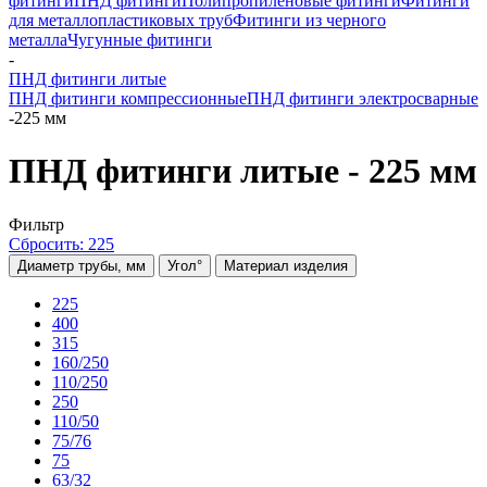
фитинги
ПНД фитинги
Полипропиленовые фитинги
Фитинги
для металлопластиковых труб
Фитинги из черного
металла
Чугунные фитинги
-
ПНД фитинги литые
ПНД фитинги компрессионные
ПНД фитинги электросварные
-
225 мм
ПНД фитинги литые - 225 мм
Фильтр
Сбросить: 225
Диаметр трубы, мм
Угол°
Материал изделия
225
400
315
160/250
110/250
250
110/50
75/76
75
63/32