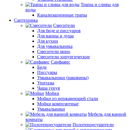
Трапы и сливы для
воды
Канализационные трапы
Сантехника
Смесители
Для биде и писсуаров
Для ванны и душа
Для кухни
Для умывальника
Смесители моно
Смесители хирургические
Санфаянс
Биде
Писсуары
Умывальники (раковины)
Унитазы
Чаша генуя
Мойки
Мойки из нержавеющей стали
Мойки композитные
Умывальники
Мебель для ванной
комнаты
Полотенцесушители