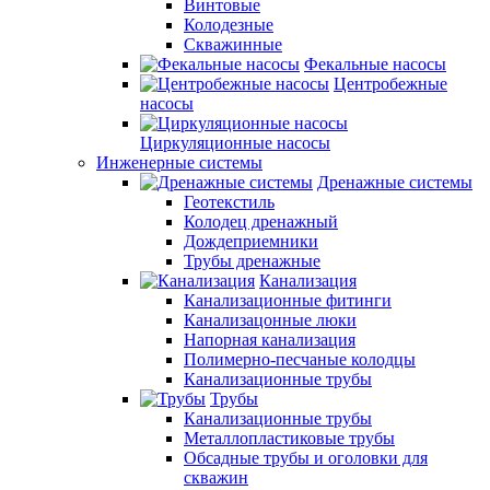
Винтовые
Колодезные
Скважинные
Фекальные насосы
Центробежные
насосы
Циркуляционные насосы
Инженерные системы
Дренажные системы
Геотекстиль
Колодец дренажный
Дождеприемники
Трубы дренажные
Канализация
Канализационные фитинги
Канализацонные люки
Напорная канализация
Полимерно-песчаные колодцы
Канализационные трубы
Трубы
Канализационные трубы
Металлопластиковые трубы
Обсадные трубы и оголовки для
скважин