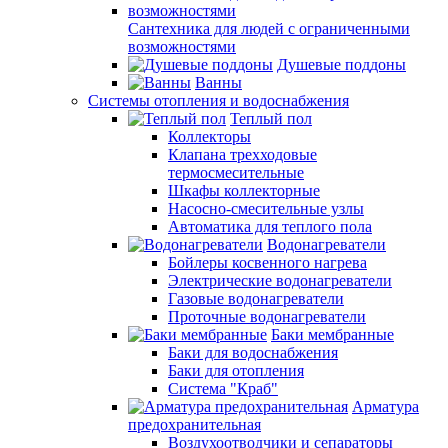
Сантехника для людей с ограниченными
возможностями
Душевые поддоны
Ванны
Системы отопления и водоснабжения
Теплый пол
Коллекторы
Клапана трехходовые
термосмесительные
Шкафы коллекторные
Насосно-смесительные узлы
Автоматика для теплого пола
Водонагреватели
Бойлеры косвенного нагрева
Электрические водонагреватели
Газовые водонагреватели
Проточные водонагреватели
Баки мембранные
Баки для водоснабжения
Баки для отопления
Система "Краб"
Арматура
предохранительная
Воздухоотводчики и сепараторы