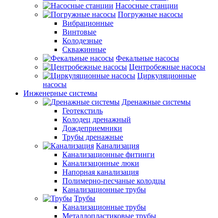
Насосные станции
Погружные насосы
Вибрационные
Винтовые
Колодезные
Скважинные
Фекальные насосы
Центробежные насосы
Циркуляционные
насосы
Инженерные системы
Дренажные системы
Геотекстиль
Колодец дренажный
Дождеприемники
Трубы дренажные
Канализация
Канализационные фитинги
Канализацонные люки
Напорная канализация
Полимерно-песчаные колодцы
Канализационные трубы
Трубы
Канализационные трубы
Металлопластиковые трубы