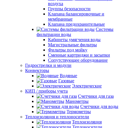
воздуха
Группы безопасности
Клапана балансировочные и
мембранные
Клапана предохранительные
Системы
фильтрации воды
Кабинеты умягчения воды
Магистральные фильтры
Фильтры под мойку
Сменные картриджи и засыпки
Сопутствующее оборудование
Гидрострелки и модули
Конвекторы
Водяные
Газовые
Электрические
КИП / приборы учета
Счетчики для газа
Манометры
Счетчики для воды
Термометры
Теплоизоляция и теплоносители
Теплоизоляция
Теплоносители