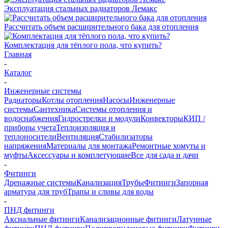
Эксплуатация стальных радиаторов Лемакс
Рассчитать объем расширительного бака для отопления
Комплектация для тёплого пола, что купить?
Главная
-
Каталог
-
Инженерные системы
Радиаторы
Котлы отопления
Насосы
Инженерные
системы
Сантехника
Системы отопления и
водоснабжения
Гидрострелки и модули
Конвекторы
КИП /
приборы учета
Теплоизоляция и
теплоносители
Вентиляция
Стабилизаторы
напряжения
Материалы для монтажа
Ремонтные хомуты и
муфты
Аксессуары и комплетующие
Все для сада и дачи
-
Фитинги
Дренажные системы
Канализация
Трубы
Фитинги
Запорная
арматура для труб
Трапы и сливы для воды
-
ПНД фитинги
Аксиальные фитинги
Канализационные фитинги
Латунные