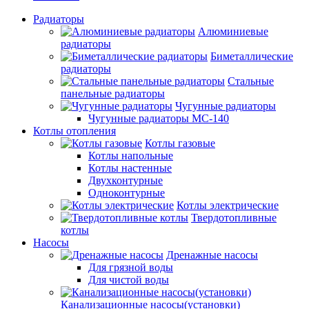
Радиаторы
Алюминиевые
радиаторы
Биметаллические
радиаторы
Стальные
панельные радиаторы
Чугунные радиаторы
Чугунные радиаторы МС-140
Котлы отопления
Котлы газовые
Котлы напольные
Котлы настенные
Двухконтурные
Одноконтурные
Котлы электрические
Твердотопливные
котлы
Насосы
Дренажные насосы
Для грязной воды
Для чистой воды
Канализационные насосы(установки)