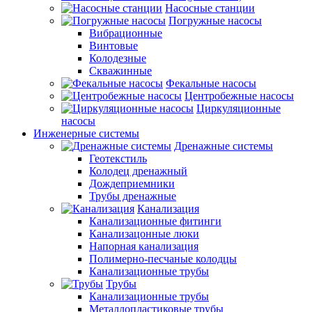
Насосные станции
Погружные насосы
Вибрационные
Винтовые
Колодезные
Скважинные
Фекальные насосы
Центробежные насосы
Циркуляционные
насосы
Инженерные системы
Дренажные системы
Геотекстиль
Колодец дренажный
Дождеприемники
Трубы дренажные
Канализация
Канализационные фитинги
Канализацонные люки
Напорная канализация
Полимерно-песчаные колодцы
Канализационные трубы
Трубы
Канализационные трубы
Металлопластиковые трубы