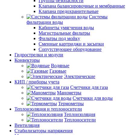
Группы безопасности
Клапана балансировочные и мембранные
Клапана предохранительные
Системы
фильтрации воды
Кабинеты умягчения воды
Магистральные фильтры
Фильтры под мойку
Сменные картриджи и засыпки
Сопутствующее оборудование
Гидрострелки и модули
Конвекторы
Водяные
Газовые
Электрические
КИП / приборы учета
Счетчики для газа
Манометры
Счетчики для воды
Термометры
Теплоизоляция и теплоносители
Теплоизоляция
Теплоносители
Вентиляция
Стабилизаторы напряжения