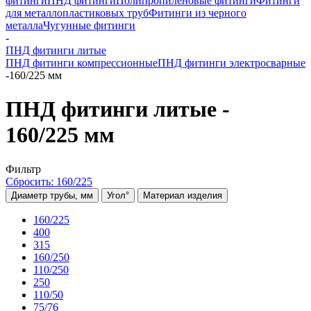
фитинги
ПНД фитинги
Полипропиленовые фитинги
Фитинги
для металлопластиковых труб
Фитинги из черного
металла
Чугунные фитинги
-
ПНД фитинги литые
ПНД фитинги компрессионные
ПНД фитинги электросварные
-
160/225 мм
ПНД фитинги литые -
160/225 мм
Фильтр
Сбросить: 160/225
Диаметр трубы, мм
Угол°
Материал изделия
160/225
400
315
160/250
110/250
250
110/50
75/76