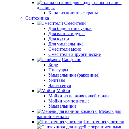
Трапы и сливы
для воды
Канализационные трапы
Сантехника
Смесители
Для биде и писсуаров
Для ванны и душа
Для кухни
Для умывальника
Смесители моно
Смесители хирургические
Санфаянс
Биде
Писсуары
Умывальники (раковины)
Унитазы
Чаша генуя
Мойки
Мойки из нержавеющей стали
Мойки композитные
Умывальники
Мебель для
ванной комнаты
Полотенцесушители