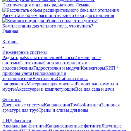
Эксплуатация стальных радиаторов Лемакс
Рассчитать объем расширительного бака для отопления
Комплектация для тёплого пола, что купить?
Главная
-
Каталог
-
Инженерные системы
Радиаторы
Котлы отопления
Насосы
Инженерные
системы
Сантехника
Системы отопления и
водоснабжения
Гидрострелки и модули
Конвекторы
КИП /
приборы учета
Теплоизоляция и
теплоносители
Вентиляция
Стабилизаторы
напряжения
Материалы для монтажа
Ремонтные хомуты и
муфты
Аксессуары и комплетующие
Все для сада и дачи
-
Фитинги
Дренажные системы
Канализация
Трубы
Фитинги
Запорная
арматура для труб
Трапы и сливы для воды
-
ПНД фитинги
Аксиальные фитинги
Канализационные фитинги
Латунные