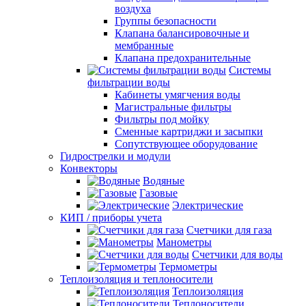
воздуха
Группы безопасности
Клапана балансировочные и
мембранные
Клапана предохранительные
Системы
фильтрации воды
Кабинеты умягчения воды
Магистральные фильтры
Фильтры под мойку
Сменные картриджи и засыпки
Сопутствующее оборудование
Гидрострелки и модули
Конвекторы
Водяные
Газовые
Электрические
КИП / приборы учета
Счетчики для газа
Манометры
Счетчики для воды
Термометры
Теплоизоляция и теплоносители
Теплоизоляция
Теплоносители