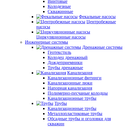
Винтовые
Колодезные
Скважинные
Фекальные насосы
Центробежные
насосы
Циркуляционные насосы
Инженерные системы
Дренажные системы
Геотекстиль
Колодец дренажный
Дождеприемники
Трубы дренажные
Канализация
Канализационные фитинги
Канализацонные люки
Напорная канализация
Полимерно-песчаные колодцы
Канализационные трубы
Трубы
Канализационные трубы
Металлопластиковые трубы
Обсадные трубы и оголовки для
скважин