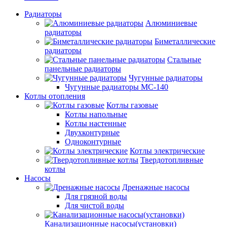
Радиаторы
Алюминиевые
радиаторы
Биметаллические
радиаторы
Стальные
панельные радиаторы
Чугунные радиаторы
Чугунные радиаторы МС-140
Котлы отопления
Котлы газовые
Котлы напольные
Котлы настенные
Двухконтурные
Одноконтурные
Котлы электрические
Твердотопливные
котлы
Насосы
Дренажные насосы
Для грязной воды
Для чистой воды
Канализационные насосы(установки)