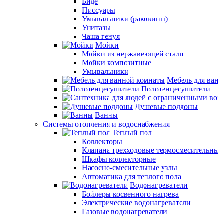
Биде
Писсуары
Умывальники (раковины)
Унитазы
Чаша генуя
Мойки
Мойки из нержавеющей стали
Мойки композитные
Умывальники
Мебель для ва
Полотенцесушители
Душевые поддоны
Ванны
Системы отопления и водоснабжения
Теплый пол
Коллекторы
Клапана трехходовые термосмесительн
Шкафы коллекторные
Насосно-смесительные узлы
Автоматика для теплого пола
Водонагреватели
Бойлеры косвенного нагрева
Электрические водонагреватели
Газовые водонагреватели