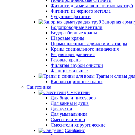
Полипропиленовые фитинги
Фитинги для металлопластиковых труб
Фитинги из черного металла
Чугунные фитинги
Запорная армат
Водопроводные вентили
Водоразборные краны
Шаровые краны
Промышленные задвижки и затворы
Краны специального назначения
Регуляторы давления
Газовые краны
Фильтры грубой очистки
Фланцы стальные
Трапы и сливы дл
Канализационные трапы
Сантехника
Смесители
Для биде и писсуаров
Для ванны и душа
Для кухни
Для умывальника
Смесители моно
Смесители хирургические
Санфаянс