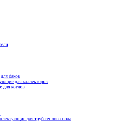
тели
для баков
ующие для коллекторов
 для котлов
в
плектующие для труб теплого пола