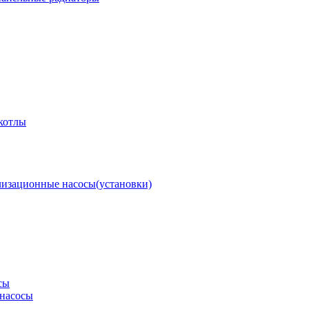
котлы
изационные насосы(установки)
сы
насосы