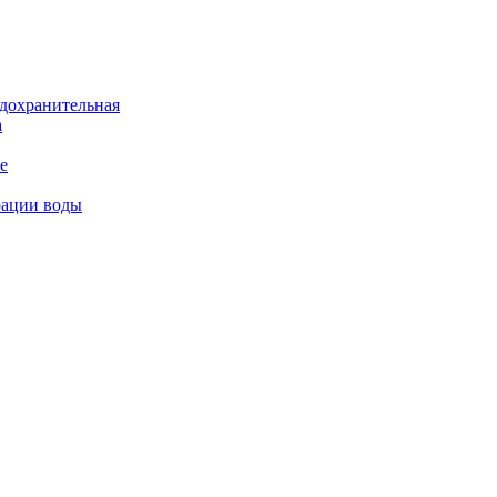
дохранительная
а
е
рации воды