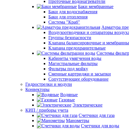
Проточные водонагреватели
Баки мембранные
Баки для водоснабжения
Баки для отопления
Система "Краб"
Арматура пре
Воздухоотводчики и сепараторы воздух
Группы безопасности
Клапана балансировочные и мембранны
Клапана предохранительные
Системы фильт
Кабинеты умягчения воды
Магистральные фильтры
Фильтры под мойку
Сменные картриджи и засыпки
Сопутствующее оборудование
Гидрострелки и модули
Конвекторы
Водяные
Газовые
Электрические
КИП / приборы учета
Счетчики для газа
Манометры
Счетчики для воды