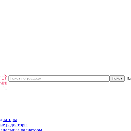
З
диаторы
ие радиаторы
панельные радиаторы