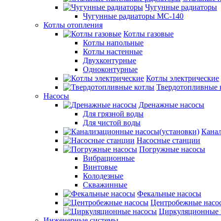
Чугунные радиаторы
Чугунные радиаторы МС-140
Котлы отопления
Котлы газовые
Котлы напольные
Котлы настенные
Двухконтурные
Одноконтурные
Котлы электрические
Твердотопливные 
Насосы
Дренажные насосы
Для грязной воды
Для чистой воды
Канал
Насосные станции
Погружные насосы
Вибрационные
Винтовые
Колодезные
Скважинные
Фекальные насосы
Центробежные насо
Циркуляционные 
Инженерные системы