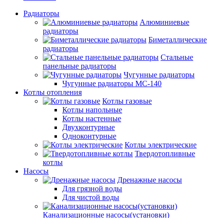
Радиаторы
Алюминиевые
радиаторы
Биметаллические
радиаторы
Стальные
панельные радиаторы
Чугунные радиаторы
Чугунные радиаторы МС-140
Котлы отопления
Котлы газовые
Котлы напольные
Котлы настенные
Двухконтурные
Одноконтурные
Котлы электрические
Твердотопливные
котлы
Насосы
Дренажные насосы
Для грязной воды
Для чистой воды
Канализационные насосы(установки)