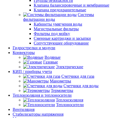
Группы безопасности
Клапана балансировочные и мембранные
Клапана предохранительные
Системы
фильтрации воды
Кабинеты умягчения воды
Магистральные фильтры
Фильтры под мойку
Сменные картриджи и засыпки
Сопутствующее оборудование
Гидрострелки и модули
Конвекторы
Водяные
Газовые
Электрические
КИП / приборы учета
Счетчики для газа
Манометры
Счетчики для воды
Термометры
Теплоизоляция и теплоносители
Теплоизоляция
Теплоносители
Вентиляция
Стабилизаторы напряжения