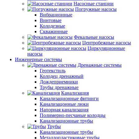
Насосные станции
Погружные насосы
Вибрационные
Винтовые
Колодезные
Скважинные
Фекальные насосы
Центробежные насосы
Циркуляционные
насосы
Инженерные системы
Дренажные системы
Геотекстиль
Колодец дренажный
Дождеприемники
Трубы дренажные
Канализация
Канализационные фитинги
Канализацонные люки
Напорная канализация
Полимерно-песчаные колодцы
Канализационные трубы
Трубы
Канализационные трубы
Металлопластиковые трубы