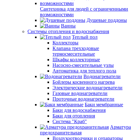
Сантехника для людей с ограниченными
возможностями
Душевые поддоны
Ванны
Системы отопления и водоснабжения
Теплый пол
Коллекторы
Клапана трехходовые
термосмесительные
Шкафы коллекторные
Насосно-смесительные узлы
Автоматика для теплого пола
Водонагреватели
Бойлеры косвенного нагрева
Электрические водонагреватели
Газовые водонагреватели
Проточные водонагреватели
Баки мембранные
Баки для водоснабжения
Баки для отопления
Система "Краб"
Арматура
предохранительная
Воздухоотводчики и сепараторы