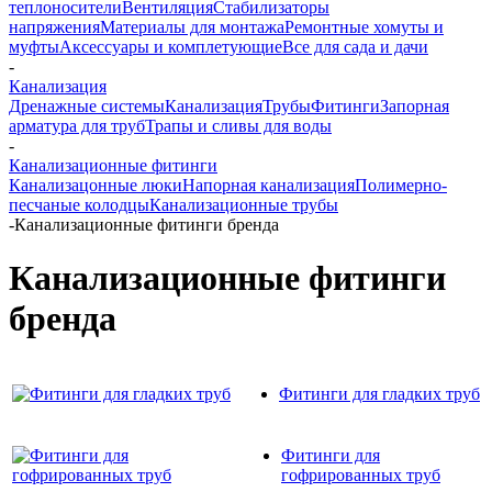
теплоносители
Вентиляция
Стабилизаторы
напряжения
Материалы для монтажа
Ремонтные хомуты и
муфты
Аксессуары и комплетующие
Все для сада и дачи
-
Канализация
Дренажные системы
Канализация
Трубы
Фитинги
Запорная
арматура для труб
Трапы и сливы для воды
-
Канализационные фитинги
Канализацонные люки
Напорная канализация
Полимерно-
песчаные колодцы
Канализационные трубы
-
Канализационные фитинги бренда
Канализационные фитинги
бренда
Фитинги для гладких труб
Фитинги для
гофрированных труб