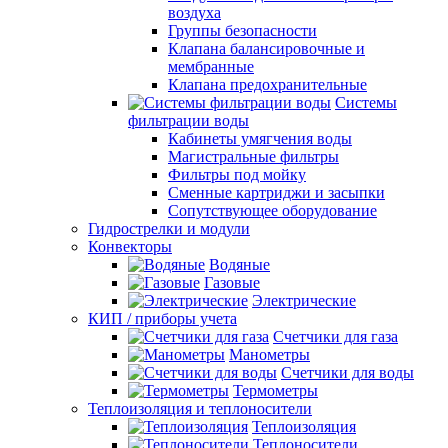
воздуха
Группы безопасности
Клапана балансировочные и
мембранные
Клапана предохранительные
Системы
фильтрации воды
Кабинеты умягчения воды
Магистральные фильтры
Фильтры под мойку
Сменные картриджи и засыпки
Сопутствующее оборудование
Гидрострелки и модули
Конвекторы
Водяные
Газовые
Электрические
КИП / приборы учета
Счетчики для газа
Манометры
Счетчики для воды
Термометры
Теплоизоляция и теплоносители
Теплоизоляция
Теплоносители