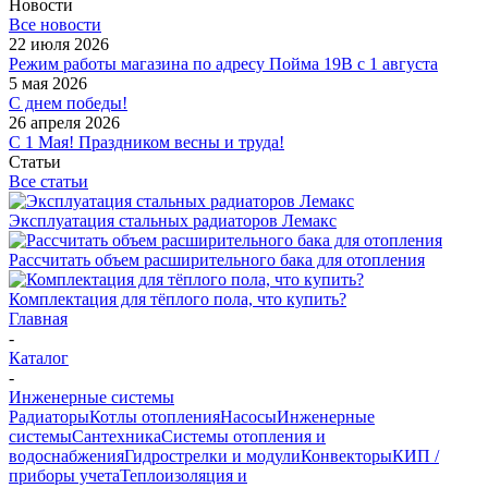
Новости
Все новости
22 июля 2026
Режим работы магазина по адресу Пойма 19В с 1 августа
5 мая 2026
С днем победы!
26 апреля 2026
С 1 Мая! Праздником весны и труда!
Статьи
Все статьи
Эксплуатация стальных радиаторов Лемакс
Рассчитать объем расширительного бака для отопления
Комплектация для тёплого пола, что купить?
Главная
-
Каталог
-
Инженерные системы
Радиаторы
Котлы отопления
Насосы
Инженерные
системы
Сантехника
Системы отопления и
водоснабжения
Гидрострелки и модули
Конвекторы
КИП /
приборы учета
Теплоизоляция и