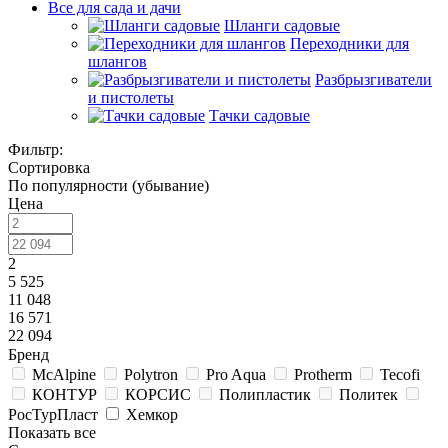
Все для сада и дачи
Шланги садовые
Переходники для
шлангов
Разбрызгиватели
и пистолеты
Тачки садовые
Фильтр:
Сортировка
По популярности (убывание)
Цена
2
5 525
11 048
16 571
22 094
Бренд
McAlpine
Polytron
Pro Aqua
Protherm
Tecofi
КОНТУР
КОРСИС
Полипластик
Политек
РосТурПласт
Хемкор
Показать все