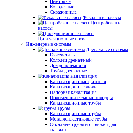
Винтовые
Колодезные
Скважинные
Фекальные насосы
Центробежные
насосы
Циркуляционные насосы
Инженерные системы
Дренажные системы
Геотекстиль
Колодец дренажный
Дождеприемники
Трубы дренажные
Канализация
Канализационные фитинги
Канализацонные люки
Напорная канализация
Полимерно-песчаные колодцы
Канализационные трубы
Трубы
Канализационные трубы
Металлопластиковые трубы
Обсадные трубы и оголовки для
скважин