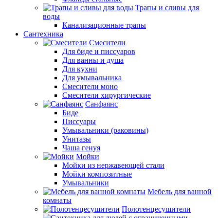
Трапы и сливы для
воды
Канализационные трапы
Сантехника
Смесители
Для биде и писсуаров
Для ванны и душа
Для кухни
Для умывальника
Смесители моно
Смесители хирургические
Санфаянс
Биде
Писсуары
Умывальники (раковины)
Унитазы
Чаша генуя
Мойки
Мойки из нержавеющей стали
Мойки композитные
Умывальники
Мебель для ванной
комнаты
Полотенцесушители