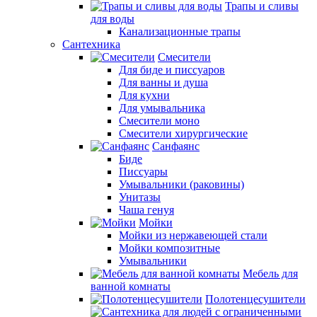
Трапы и сливы
для воды
Канализационные трапы
Сантехника
Смесители
Для биде и писсуаров
Для ванны и душа
Для кухни
Для умывальника
Смесители моно
Смесители хирургические
Санфаянс
Биде
Писсуары
Умывальники (раковины)
Унитазы
Чаша генуя
Мойки
Мойки из нержавеющей стали
Мойки композитные
Умывальники
Мебель для
ванной комнаты
Полотенцесушители