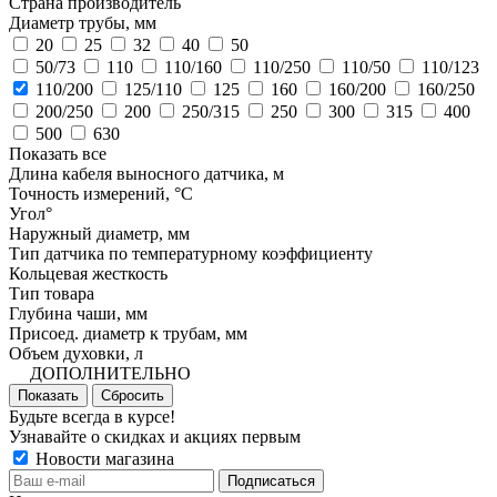
Страна производитель
Диаметр трубы, мм
20
25
32
40
50
50/73
110
110/160
110/250
110/50
110/123
110/200
125/110
125
160
160/200
160/250
200/250
200
250/315
250
300
315
400
500
630
Показать все
Длина кабеля выносного датчика, м
Точность измерений, °C
Угол°
Наружный диаметр, мм
Тип датчика по температурному коэффициенту
Кольцевая жесткость
Тип товара
Глубина чаши, мм
Присоед. диаметр к трубам, мм
Объем духовки, л
ДОПОЛНИТЕЛЬНО
Показать
Сбросить
Будьте всегда в курсе!
Узнавайте о скидках и акциях первым
Новости магазина