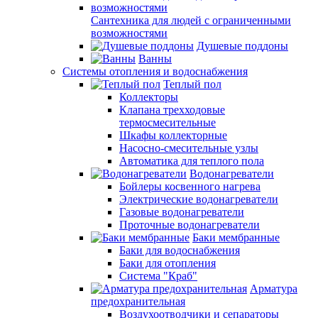
Сантехника для людей с ограниченными
возможностями
Душевые поддоны
Ванны
Системы отопления и водоснабжения
Теплый пол
Коллекторы
Клапана трехходовые
термосмесительные
Шкафы коллекторные
Насосно-смесительные узлы
Автоматика для теплого пола
Водонагреватели
Бойлеры косвенного нагрева
Электрические водонагреватели
Газовые водонагреватели
Проточные водонагреватели
Баки мембранные
Баки для водоснабжения
Баки для отопления
Система "Краб"
Арматура
предохранительная
Воздухоотводчики и сепараторы