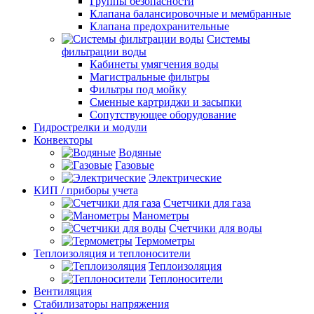
Группы безопасности
Клапана балансировочные и мембранные
Клапана предохранительные
Системы
фильтрации воды
Кабинеты умягчения воды
Магистральные фильтры
Фильтры под мойку
Сменные картриджи и засыпки
Сопутствующее оборудование
Гидрострелки и модули
Конвекторы
Водяные
Газовые
Электрические
КИП / приборы учета
Счетчики для газа
Манометры
Счетчики для воды
Термометры
Теплоизоляция и теплоносители
Теплоизоляция
Теплоносители
Вентиляция
Стабилизаторы напряжения