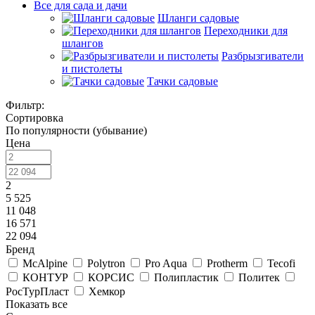
Все для сада и дачи
Шланги садовые
Переходники для
шлангов
Разбрызгиватели
и пистолеты
Тачки садовые
Фильтр:
Сортировка
По популярности (убывание)
Цена
2
5 525
11 048
16 571
22 094
Бренд
McAlpine
Polytron
Pro Aqua
Protherm
Tecofi
КОНТУР
КОРСИС
Полипластик
Политек
РосТурПласт
Хемкор
Показать все