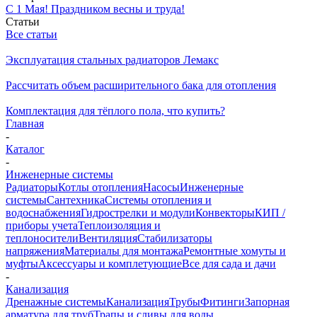
С 1 Мая! Праздником весны и труда!
Статьи
Все статьи
Эксплуатация стальных радиаторов Лемакс
Рассчитать объем расширительного бака для отопления
Комплектация для тёплого пола, что купить?
Главная
-
Каталог
-
Инженерные системы
Радиаторы
Котлы отопления
Насосы
Инженерные
системы
Сантехника
Системы отопления и
водоснабжения
Гидрострелки и модули
Конвекторы
КИП /
приборы учета
Теплоизоляция и
теплоносители
Вентиляция
Стабилизаторы
напряжения
Материалы для монтажа
Ремонтные хомуты и
муфты
Аксессуары и комплетующие
Все для сада и дачи
-
Канализация
Дренажные системы
Канализация
Трубы
Фитинги
Запорная
арматура для труб
Трапы и сливы для воды