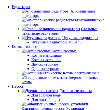
Радиаторы
Алюминиевые
радиаторы
Биметаллические
радиаторы
Стальные
панельные радиаторы
Чугунные радиаторы
Чугунные радиаторы МС-140
Котлы отопления
Котлы газовые
Котлы напольные
Котлы настенные
Двухконтурные
Одноконтурные
Котлы электрические
Твердотопливные
котлы
Насосы
Дренажные насосы
Для грязной воды
Для чистой воды
Канализационные насосы(установки)