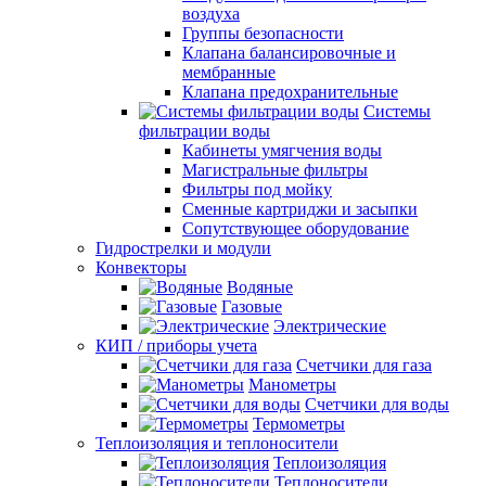
воздуха
Группы безопасности
Клапана балансировочные и
мембранные
Клапана предохранительные
Системы
фильтрации воды
Кабинеты умягчения воды
Магистральные фильтры
Фильтры под мойку
Сменные картриджи и засыпки
Сопутствующее оборудование
Гидрострелки и модули
Конвекторы
Водяные
Газовые
Электрические
КИП / приборы учета
Счетчики для газа
Манометры
Счетчики для воды
Термометры
Теплоизоляция и теплоносители
Теплоизоляция
Теплоносители