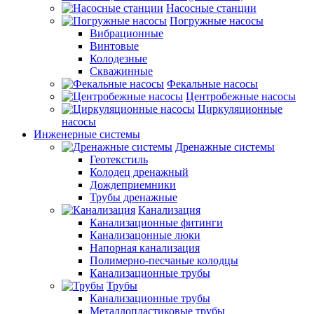
Насосные станции
Погружные насосы
Вибрационные
Винтовые
Колодезные
Скважинные
Фекальные насосы
Центробежные насосы
Циркуляционные
насосы
Инженерные системы
Дренажные системы
Геотекстиль
Колодец дренажный
Дождеприемники
Трубы дренажные
Канализация
Канализационные фитинги
Канализацонные люки
Напорная канализация
Полимерно-песчаные колодцы
Канализационные трубы
Трубы
Канализационные трубы
Металлопластиковые трубы