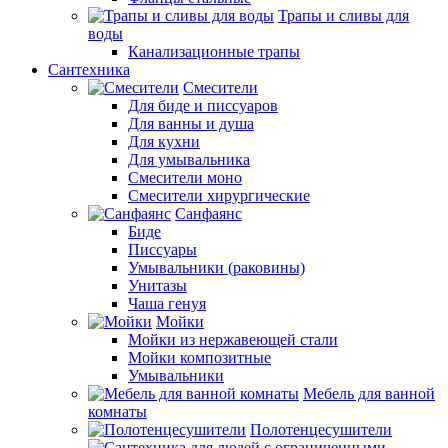
Трапы и сливы для
воды
Канализационные трапы
Сантехника
Смесители
Для биде и писсуаров
Для ванны и душа
Для кухни
Для умывальника
Смесители моно
Смесители хирургические
Санфаянс
Биде
Писсуары
Умывальники (раковины)
Унитазы
Чаша генуя
Мойки
Мойки из нержавеющей стали
Мойки композитные
Умывальники
Мебель для ванной
комнаты
Полотенцесушители