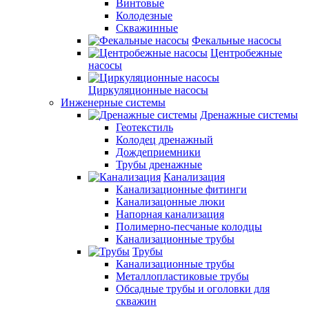
Винтовые
Колодезные
Скважинные
Фекальные насосы
Центробежные
насосы
Циркуляционные насосы
Инженерные системы
Дренажные системы
Геотекстиль
Колодец дренажный
Дождеприемники
Трубы дренажные
Канализация
Канализационные фитинги
Канализацонные люки
Напорная канализация
Полимерно-песчаные колодцы
Канализационные трубы
Трубы
Канализационные трубы
Металлопластиковые трубы
Обсадные трубы и оголовки для
скважин