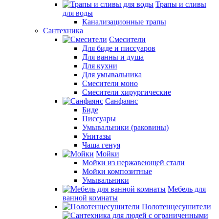
Трапы и сливы
для воды
Канализационные трапы
Сантехника
Смесители
Для биде и писсуаров
Для ванны и душа
Для кухни
Для умывальника
Смесители моно
Смесители хирургические
Санфаянс
Биде
Писсуары
Умывальники (раковины)
Унитазы
Чаша генуя
Мойки
Мойки из нержавеющей стали
Мойки композитные
Умывальники
Мебель для
ванной комнаты
Полотенцесушители