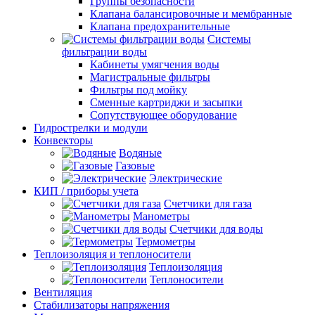
Группы безопасности
Клапана балансировочные и мембранные
Клапана предохранительные
Системы
фильтрации воды
Кабинеты умягчения воды
Магистральные фильтры
Фильтры под мойку
Сменные картриджи и засыпки
Сопутствующее оборудование
Гидрострелки и модули
Конвекторы
Водяные
Газовые
Электрические
КИП / приборы учета
Счетчики для газа
Манометры
Счетчики для воды
Термометры
Теплоизоляция и теплоносители
Теплоизоляция
Теплоносители
Вентиляция
Стабилизаторы напряжения