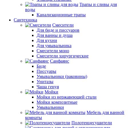
Трапы и сливы для
воды
Канализационные трапы
Сантехника
Смесители
Для биде и писсуаров
Для ванны и душа
Для кухни
Для умывальника
Смесители моно
Смесители хирургические
Санфаянс
Биде
Писсуары
Умывальники (раковины)
Унитазы
Чаша генуя
Мойки
Мойки из нержавеющей стали
Мойки композитные
Умывальники
Мебель для ванной
комнаты
Полотенцесушители