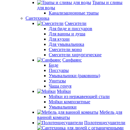
Трапы и сливы
для воды
Канализационные трапы
Сантехника
Смесители
Для биде и писсуаров
Для ванны и душа
Для кухни
Для умывальника
Смесители моно
Смесители хирургические
Санфаянс
Биде
Писсуары
Умывальники (раковины)
Унитазы
Чаша генуя
Мойки
Мойки из нержавеющей стали
Мойки композитные
Умывальники
Мебель для
ванной комнаты
Полотенцесушители