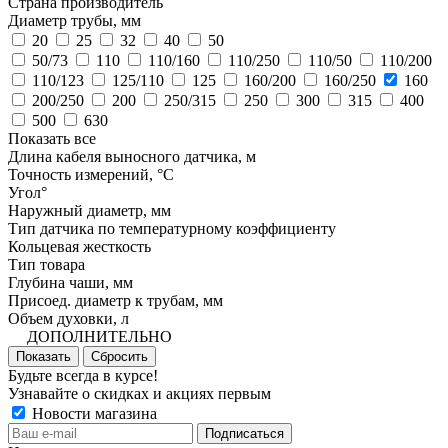
Страна производитель
Диаметр трубы, мм
20
25
32
40
50
50/73
110
110/160
110/250
110/50
110/200
110/123
125/110
125
160/200
160/250
160
200/250
200
250/315
250
300
315
400
500
630
Показать все
Длина кабеля выносного датчика, м
Точность измерений, °C
Угол°
Наружный диаметр, мм
Тип датчика по температурному коэффициенту
Кольцевая жесткость
Тип товара
Глубина чаши, мм
Присоед. диаметр к трубам, мм
Объем духовки, л
ДОПОЛНИТЕЛЬНО
Показать
Сбросить
Будьте всегда в курсе!
Узнавайте о скидках и акциях первым
Новости магазина