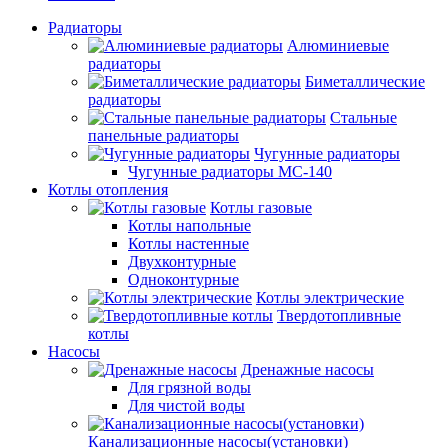
Радиаторы
Алюминиевые
радиаторы
Биметаллические
радиаторы
Стальные
панельные радиаторы
Чугунные радиаторы
Чугунные радиаторы МС-140
Котлы отопления
Котлы газовые
Котлы напольные
Котлы настенные
Двухконтурные
Одноконтурные
Котлы электрические
Твердотопливные
котлы
Насосы
Дренажные насосы
Для грязной воды
Для чистой воды
Канализационные насосы(установки)