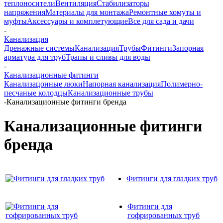
теплоносители
Вентиляция
Стабилизаторы
напряжения
Материалы для монтажа
Ремонтные хомуты и
муфты
Аксессуары и комплетующие
Все для сада и дачи
-
Канализация
Дренажные системы
Канализация
Трубы
Фитинги
Запорная
арматура для труб
Трапы и сливы для воды
-
Канализационные фитинги
Канализацонные люки
Напорная канализация
Полимерно-
песчаные колодцы
Канализационные трубы
-
Канализационные фитинги бренда
Канализационные фитинги
бренда
Фитинги для гладких труб
Фитинги для
гофрированных труб