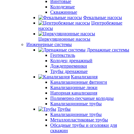
Винтовые
Колодезные
Скважинные
Фекальные насосы
Центробежные
насосы
Циркуляционные насосы
Инженерные системы
Дренажные системы
Геотекстиль
Колодец дренажный
Дождеприемники
Трубы дренажные
Канализация
Канализационные фитинги
Канализацонные люки
Напорная канализация
Полимерно-песчаные колодцы
Канализационные трубы
Трубы
Канализационные трубы
Металлопластиковые трубы
Обсадные трубы и оголовки для
скважин