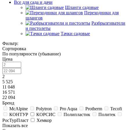
Все для сада и дачи
Шланги садовые
Переходники для
шлангов
Разбрызгиватели
и пистолеты
Тачки садовые
Фильтр:
Сортировка
По популярности (убывание)
Цена
2
5 525
11 048
16 571
22 094
Бренд
McAlpine
Polytron
Pro Aqua
Protherm
Tecofi
КОНТУР
КОРСИС
Полипластик
Политек
РосТурПласт
Хемкор
Показать все