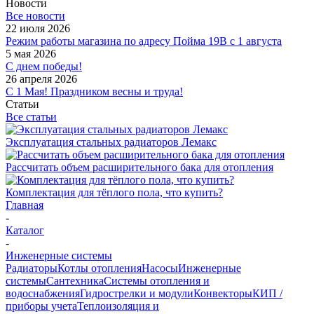
Новости
Все новости
22 июля 2026
Режим работы магазина по адресу Пойма 19В с 1 августа
5 мая 2026
С днем победы!
26 апреля 2026
С 1 Мая! Праздником весны и труда!
Статьи
Все статьи
Эксплуатация стальных радиаторов Лемакс
Рассчитать объем расширительного бака для отопления
Комплектация для тёплого пола, что купить?
Главная
-
Каталог
-
Инженерные системы
Радиаторы
Котлы отопления
Насосы
Инженерные
системы
Сантехника
Системы отопления и
водоснабжения
Гидрострелки и модули
Конвекторы
КИП /
приборы учета
Теплоизоляция и