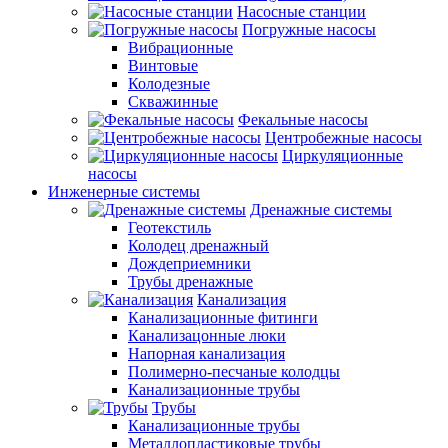
Насосные станции
Погружные насосы
Вибрационные
Винтовые
Колодезные
Скважинные
Фекальные насосы
Центробежные насосы
Циркуляционные
насосы
Инженерные системы
Дренажные системы
Геотекстиль
Колодец дренажный
Дождеприемники
Трубы дренажные
Канализация
Канализационные фитинги
Канализацонные люки
Напорная канализация
Полимерно-песчаные колодцы
Канализационные трубы
Трубы
Канализационные трубы
Металлопластиковые трубы