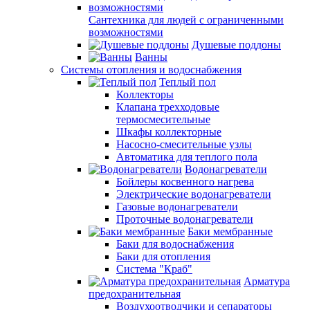
Сантехника для людей с ограниченными
возможностями
Душевые поддоны
Ванны
Системы отопления и водоснабжения
Теплый пол
Коллекторы
Клапана трехходовые
термосмесительные
Шкафы коллекторные
Насосно-смесительные узлы
Автоматика для теплого пола
Водонагреватели
Бойлеры косвенного нагрева
Электрические водонагреватели
Газовые водонагреватели
Проточные водонагреватели
Баки мембранные
Баки для водоснабжения
Баки для отопления
Система "Краб"
Арматура
предохранительная
Воздухоотводчики и сепараторы