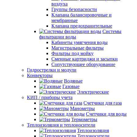
воздуха
Группы безопасности
Клапана балансировочные и
мембранные
Клапана предохранительные
Системы
фильтрации воды
Кабинеты умягчения воды
Магистральные фильтры
Фильтры под мойку
Сменные картриджи и засыпки
Сопутствующее оборудование
Гидрострелки и модули
Конвекторы
Водяные
Газовые
Электрические
КИП / приборы учета
Счетчики для газа
Манометры
Счетчики для воды
Термометры
Теплоизоляция и теплоносители
Теплоизоляция
Теплоносители