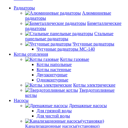
Радиаторы
Алюминиевые
радиаторы
Биметаллические
радиаторы
Стальные
панельные радиаторы
Чугунные радиаторы
Чугунные радиаторы МС-140
Котлы отопления
Котлы газовые
Котлы напольные
Котлы настенные
Двухконтурные
Одноконтурные
Котлы электрические
Твердотопливные
котлы
Насосы
Дренажные насосы
Для грязной воды
Для чистой воды
Канализационные насосы(установки)