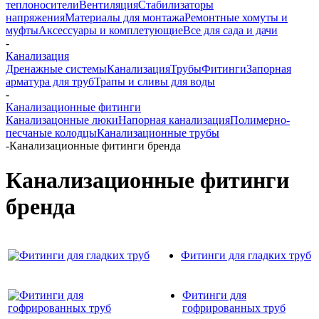
теплоносители
Вентиляция
Стабилизаторы
напряжения
Материалы для монтажа
Ремонтные хомуты и
муфты
Аксессуары и комплетующие
Все для сада и дачи
-
Канализация
Дренажные системы
Канализация
Трубы
Фитинги
Запорная
арматура для труб
Трапы и сливы для воды
-
Канализационные фитинги
Канализацонные люки
Напорная канализация
Полимерно-
песчаные колодцы
Канализационные трубы
-
Канализационные фитинги бренда
Канализационные фитинги
бренда
Фитинги для гладких труб
Фитинги для
гофрированных труб