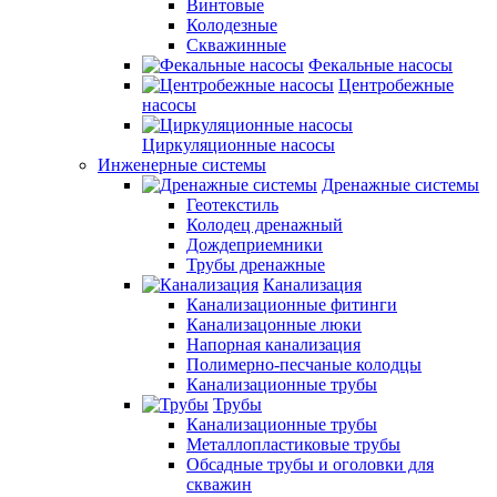
Винтовые
Колодезные
Скважинные
Фекальные насосы
Центробежные
насосы
Циркуляционные насосы
Инженерные системы
Дренажные системы
Геотекстиль
Колодец дренажный
Дождеприемники
Трубы дренажные
Канализация
Канализационные фитинги
Канализацонные люки
Напорная канализация
Полимерно-песчаные колодцы
Канализационные трубы
Трубы
Канализационные трубы
Металлопластиковые трубы
Обсадные трубы и оголовки для
скважин