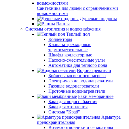
Сантехника для людей с ограниченными
возможностями
Душевые поддоны
Ванны
Системы отопления и водоснабжения
Теплый пол
Коллекторы
Клапана трехходовые
термосмесительные
Шкафы коллекторные
Насосно-смесительные узлы
Автоматика для теплого пола
Водонагреватели
Бойлеры косвенного нагрева
Электрические водонагреватели
Газовые водонагреватели
Проточные водонагреватели
Баки мембранные
Баки для водоснабжения
Баки для отопления
Система "Краб"
Арматура
предохранительная
Воздухоотводчики и сепараторы