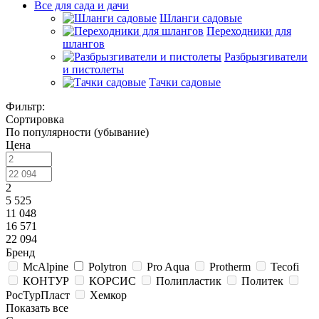
Все для сада и дачи
Шланги садовые
Переходники для
шлангов
Разбрызгиватели
и пистолеты
Тачки садовые
Фильтр:
Сортировка
По популярности (убывание)
Цена
2
5 525
11 048
16 571
22 094
Бренд
McAlpine
Polytron
Pro Aqua
Protherm
Tecofi
КОНТУР
КОРСИС
Полипластик
Политек
РосТурПласт
Хемкор
Показать все