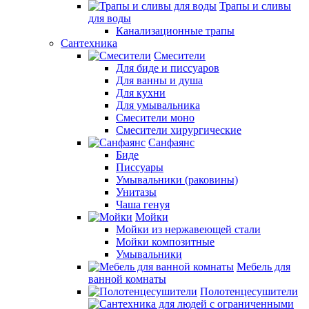
Трапы и сливы
для воды
Канализационные трапы
Сантехника
Смесители
Для биде и писсуаров
Для ванны и душа
Для кухни
Для умывальника
Смесители моно
Смесители хирургические
Санфаянс
Биде
Писсуары
Умывальники (раковины)
Унитазы
Чаша генуя
Мойки
Мойки из нержавеющей стали
Мойки композитные
Умывальники
Мебель для
ванной комнаты
Полотенцесушители