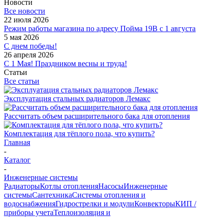
Новости
Все новости
22 июля 2026
Режим работы магазина по адресу Пойма 19В с 1 августа
5 мая 2026
С днем победы!
26 апреля 2026
С 1 Мая! Праздником весны и труда!
Статьи
Все статьи
Эксплуатация стальных радиаторов Лемакс
Рассчитать объем расширительного бака для отопления
Комплектация для тёплого пола, что купить?
Главная
-
Каталог
-
Инженерные системы
Радиаторы
Котлы отопления
Насосы
Инженерные
системы
Сантехника
Системы отопления и
водоснабжения
Гидрострелки и модули
Конвекторы
КИП /
приборы учета
Теплоизоляция и