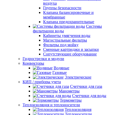
воздуха
Группы безопасности
Клапана балансировочные и
мембранные
Клапана предохранительные
Системы
фильтрации воды
Кабинеты умягчения воды
Магистральные фильтры
Фильтры под мойку
Сменные картриджи и засыпки
Сопутствующее оборудование
Гидрострелки и модули
Конвекторы
Водяные
Газовые
Электрические
КИП / приборы учета
Счетчики для газа
Манометры
Счетчики для воды
Термометры
Теплоизоляция и теплоносители
Теплоизоляция
Теплоносители