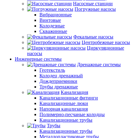
Насосные станции
Погружные насосы
Вибрационные
Винтовые
Колодезные
Скважинные
Фекальные насосы
Центробежные насосы
Циркуляционные
насосы
Инженерные системы
Дренажные системы
Геотекстиль
Колодец дренажный
Дождеприемники
Трубы дренажные
Канализация
Канализационные фитинги
Канализацонные люки
Напорная канализация
Полимерно-песчаные колодцы
Канализационные трубы
Трубы
Канализационные трубы
Металлопластиковые трубы