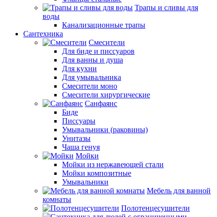
Трапы и сливы для
воды
Канализационные трапы
Сантехника
Смесители
Для биде и писсуаров
Для ванны и душа
Для кухни
Для умывальника
Смесители моно
Смесители хирургические
Санфаянс
Биде
Писсуары
Умывальники (раковины)
Унитазы
Чаша генуя
Мойки
Мойки из нержавеющей стали
Мойки композитные
Умывальники
Мебель для ванной
комнаты
Полотенцесушители