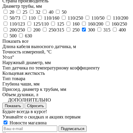
Страна производитель
Диаметр трубы, мм
20
25
32
40
50
50/73
110
110/160
110/250
110/50
110/200
110/123
125/110
125
160
160/200
160/250
200/250
200
250/315
250
300
315
400
500
630
Показать все
Длина кабеля выносного датчика, м
Точность измерений, °C
Угол°
Наружный диаметр, мм
Тип датчика по температурному коэффициенту
Кольцевая жесткость
Тип товара
Глубина чаши, мм
Присоед. диаметр к трубам, мм
Объем духовки, л
ДОПОЛНИТЕЛЬНО
Показать
Сбросить
Будьте всегда в курсе!
Узнавайте о скидках и акциях первым
Новости магазина