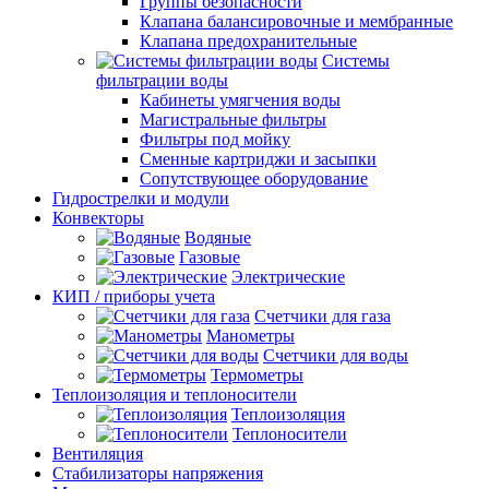
Группы безопасности
Клапана балансировочные и мембранные
Клапана предохранительные
Системы
фильтрации воды
Кабинеты умягчения воды
Магистральные фильтры
Фильтры под мойку
Сменные картриджи и засыпки
Сопутствующее оборудование
Гидрострелки и модули
Конвекторы
Водяные
Газовые
Электрические
КИП / приборы учета
Счетчики для газа
Манометры
Счетчики для воды
Термометры
Теплоизоляция и теплоносители
Теплоизоляция
Теплоносители
Вентиляция
Стабилизаторы напряжения