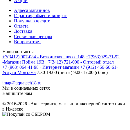
Акции
Адреса магазинов
Гарантия, обмен и возврат
Покупка в кредит
Оплата
Доставка
Сервисные центры
Вопрос-ответ
Наши контакты
+7(3412) 907-084 - Воткинское шоссе 148
+7(963)029-71-92
-Магазин Пойма 19В
+7(3412) 721-000 - Оптовый отдел
+7 (963) 064-41-98 - Интернет-магазин
+7 (912) 466-66-61-
Услуги Монтажа
7:30-19:00 (пн-пт) 9:00-17:00 (сб-вс)
imag@aquatech18.ru
Мы в социальных сетях
Напишите нам
© 2016-2026 «Аквасервис», магазин инженерной сантехники
в Ижевске