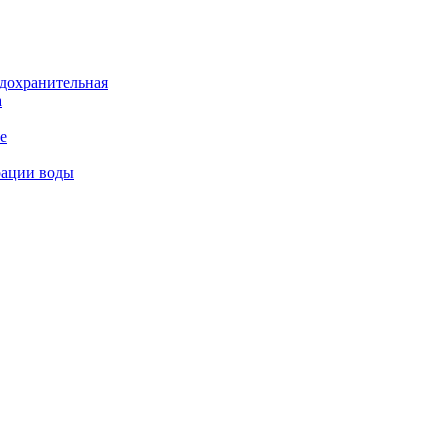
дохранительная
а
е
рации воды