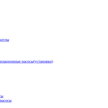
котлы
изационные насосы(установки)
сы
насосы