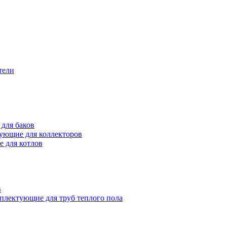
тели
для баков
ующие для коллекторов
 для котлов
в
плектующие для труб теплого пола