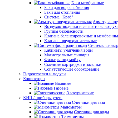
Баки мембранные
Баки для водоснабжения
Баки для отопления
Система "Краб"
Арматура пре
Воздухоотводчики и сепараторы воздух
Группы безопасности
Клапана балансировочные и мембранны
Клапана предохранительные
Системы фильт
Кабинеты умягчения воды
Магистральные фильтры
Фильтры под мойку
Сменные картриджи и засыпки
Сопутствующее оборудование
Гидрострелки и модули
Конвекторы
Водяные
Газовые
Электрические
КИП / приборы учета
Счетчики для газа
Манометры
Счетчики для воды
Термометры