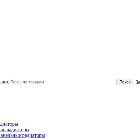
З
диаторы
ие радиаторы
панельные радиаторы