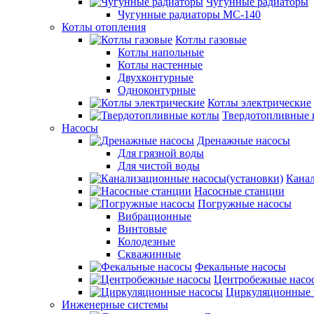
Чугунные радиаторы
Чугунные радиаторы МС-140
Котлы отопления
Котлы газовые
Котлы напольные
Котлы настенные
Двухконтурные
Одноконтурные
Котлы электрические
Твердотопливные 
Насосы
Дренажные насосы
Для грязной воды
Для чистой воды
Канал
Насосные станции
Погружные насосы
Вибрационные
Винтовые
Колодезные
Скважинные
Фекальные насосы
Центробежные насо
Циркуляционные 
Инженерные системы