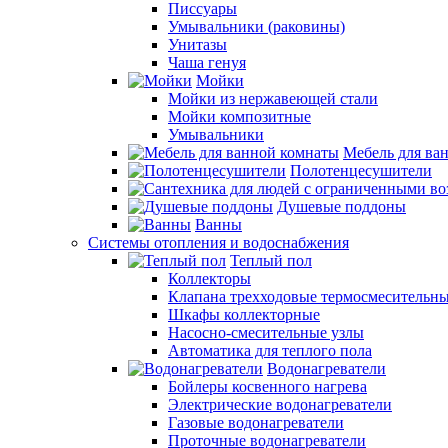
Писсуары
Умывальники (раковины)
Унитазы
Чаша генуя
Мойки
Мойки из нержавеющей стали
Мойки композитные
Умывальники
Мебель для ва
Полотенцесушители
Душевые поддоны
Ванны
Системы отопления и водоснабжения
Теплый пол
Коллекторы
Клапана трехходовые термосмесительн
Шкафы коллекторные
Насосно-смесительные узлы
Автоматика для теплого пола
Водонагреватели
Бойлеры косвенного нагрева
Электрические водонагреватели
Газовые водонагреватели
Проточные водонагреватели