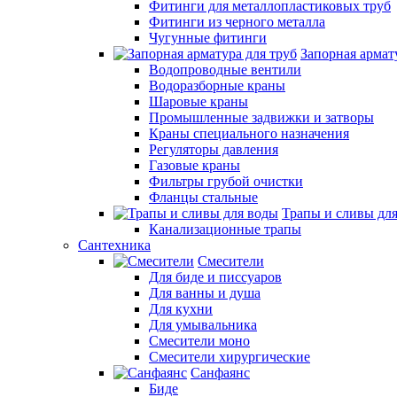
Фитинги для металлопластиковых труб
Фитинги из черного металла
Чугунные фитинги
Запорная армат
Водопроводные вентили
Водоразборные краны
Шаровые краны
Промышленные задвижки и затворы
Краны специального назначения
Регуляторы давления
Газовые краны
Фильтры грубой очистки
Фланцы стальные
Трапы и сливы дл
Канализационные трапы
Сантехника
Смесители
Для биде и писсуаров
Для ванны и душа
Для кухни
Для умывальника
Смесители моно
Смесители хирургические
Санфаянс
Биде