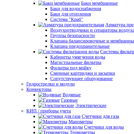
Баки мембранные
Баки для водоснабжения
Баки для отопления
Система "Краб"
Арматура пре
Воздухоотводчики и сепараторы воздух
Группы безопасности
Клапана балансировочные и мембранны
Клапана предохранительные
Системы фильт
Кабинеты умягчения воды
Магистральные фильтры
Фильтры под мойку
Сменные картриджи и засыпки
Сопутствующее оборудование
Гидрострелки и модули
Конвекторы
Водяные
Газовые
Электрические
КИП / приборы учета
Счетчики для газа
Манометры
Счетчики для воды
Термометры