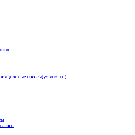
котлы
изационные насосы(установки)
сы
насосы