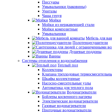
Писсуары
Умывальники (раковины)
Унитазы
Чаша генуя
Мойки
Мойки из нержавеющей стали
Мойки композитные
Умывальники
Мебель для ва
Полотенцесушители
Душевые поддоны
Ванны
Системы отопления и водоснабжения
Теплый пол
Коллекторы
Клапана трехходовые термосмесительн
Шкафы коллекторные
Насосно-смесительные узлы
Автоматика для теплого пола
Водонагреватели
Бойлеры косвенного нагрева
Электрические водонагреватели
Газовые водонагреватели
Проточные водонагреватели