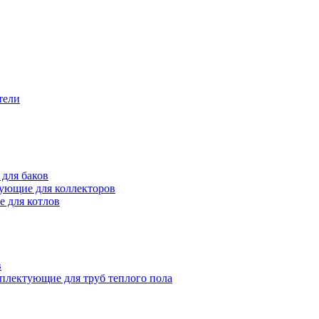
тели
для баков
ующие для коллекторов
 для котлов
в
плектующие для труб теплого пола