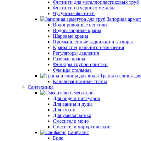
Фитинги для металлопластиковых труб
Фитинги из черного металла
Чугунные фитинги
Запорная армат
Водопроводные вентили
Водоразборные краны
Шаровые краны
Промышленные задвижки и затворы
Краны специального назначения
Регуляторы давления
Газовые краны
Фильтры грубой очистки
Фланцы стальные
Трапы и сливы дл
Канализационные трапы
Сантехника
Смесители
Для биде и писсуаров
Для ванны и душа
Для кухни
Для умывальника
Смесители моно
Смесители хирургические
Санфаянс
Биде