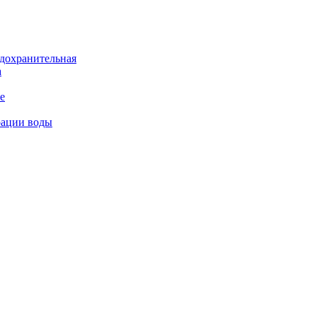
дохранительная
а
е
рации воды