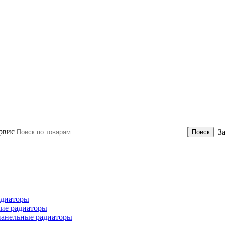
З
диаторы
ие радиаторы
панельные радиаторы