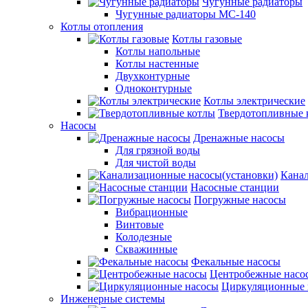
Чугунные радиаторы
Чугунные радиаторы МС-140
Котлы отопления
Котлы газовые
Котлы напольные
Котлы настенные
Двухконтурные
Одноконтурные
Котлы электрические
Твердотопливные 
Насосы
Дренажные насосы
Для грязной воды
Для чистой воды
Канал
Насосные станции
Погружные насосы
Вибрационные
Винтовые
Колодезные
Скважинные
Фекальные насосы
Центробежные насо
Циркуляционные 
Инженерные системы