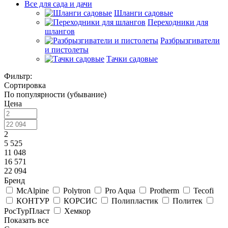
Все для сада и дачи
Шланги садовые
Переходники для
шлангов
Разбрызгиватели
и пистолеты
Тачки садовые
Фильтр:
Сортировка
По популярности (убывание)
Цена
2
5 525
11 048
16 571
22 094
Бренд
McAlpine
Polytron
Pro Aqua
Protherm
Tecofi
КОНТУР
КОРСИС
Полипластик
Политек
РосТурПласт
Хемкор
Показать все