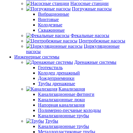
Насосные станции
Погружные насосы
Вибрационные
Винтовые
Колодезные
Скважинные
Фекальные насосы
Центробежные насосы
Циркуляционные
насосы
Инженерные системы
Дренажные системы
Геотекстиль
Колодец дренажный
Дождеприемники
Трубы дренажные
Канализация
Канализационные фитинги
Канализацонные люки
Напорная канализация
Полимерно-песчаные колодцы
Канализационные трубы
Трубы
Канализационные трубы
Металлопластиковые трубы