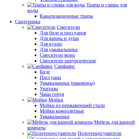
Трапы и сливы для
воды
Канализационные трапы
Сантехника
Смесители
Для биде и писсуаров
Для ванны и душа
Для кухни
Для умывальника
Смесители моно
Смесители хирургические
Санфаянс
Биде
Писсуары
Умывальники (раковины)
Унитазы
Чаша генуя
Мойки
Мойки из нержавеющей стали
Мойки композитные
Умывальники
Мебель для ванной
комнаты
Полотенцесушители