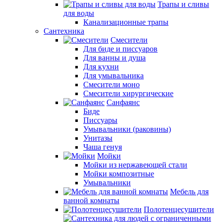
Трапы и сливы
для воды
Канализационные трапы
Сантехника
Смесители
Для биде и писсуаров
Для ванны и душа
Для кухни
Для умывальника
Смесители моно
Смесители хирургические
Санфаянс
Биде
Писсуары
Умывальники (раковины)
Унитазы
Чаша генуя
Мойки
Мойки из нержавеющей стали
Мойки композитные
Умывальники
Мебель для
ванной комнаты
Полотенцесушители