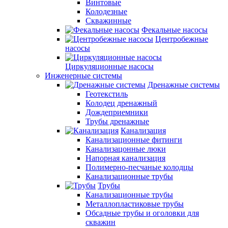
Винтовые
Колодезные
Скважинные
Фекальные насосы
Центробежные
насосы
Циркуляционные насосы
Инженерные системы
Дренажные системы
Геотекстиль
Колодец дренажный
Дождеприемники
Трубы дренажные
Канализация
Канализационные фитинги
Канализацонные люки
Напорная канализация
Полимерно-песчаные колодцы
Канализационные трубы
Трубы
Канализационные трубы
Металлопластиковые трубы
Обсадные трубы и оголовки для
скважин