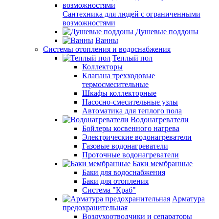
Сантехника для людей с ограниченными
возможностями
Душевые поддоны
Ванны
Системы отопления и водоснабжения
Теплый пол
Коллекторы
Клапана трехходовые
термосмесительные
Шкафы коллекторные
Насосно-смесительные узлы
Автоматика для теплого пола
Водонагреватели
Бойлеры косвенного нагрева
Электрические водонагреватели
Газовые водонагреватели
Проточные водонагреватели
Баки мембранные
Баки для водоснабжения
Баки для отопления
Система "Краб"
Арматура
предохранительная
Воздухоотводчики и сепараторы