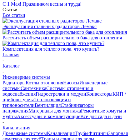
С 1 Мая! Праздником весны и труда!
Статьи
Все статьи
Эксплуатация стальных радиаторов Лемакс
Рассчитать объем расширительного бака для отопления
Комплектация для тёплого пола, что купить?
Главная
-
Каталог
-
Инженерные системы
Радиаторы
Котлы отопления
Насосы
Инженерные
системы
Сантехника
Системы отопления и
водоснабжения
Гидрострелки и модули
Конвекторы
КИП /
приборы учета
Теплоизоляция и
теплоносители
Вентиляция
Стабилизаторы
напряжения
Материалы для монтажа
Ремонтные хомуты и
муфты
Аксессуары и комплетующие
Все для сада и дачи
-
Канализация
Дренажные системы
Канализация
Трубы
Фитинги
Запорная
арматура для труб
Трапы и сливы для воды