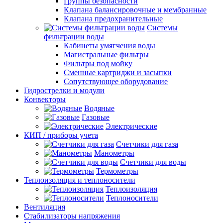
Группы безопасности
Клапана балансировочные и мембранные
Клапана предохранительные
Системы
фильтрации воды
Кабинеты умягчения воды
Магистральные фильтры
Фильтры под мойку
Сменные картриджи и засыпки
Сопутствующее оборудование
Гидрострелки и модули
Конвекторы
Водяные
Газовые
Электрические
КИП / приборы учета
Счетчики для газа
Манометры
Счетчики для воды
Термометры
Теплоизоляция и теплоносители
Теплоизоляция
Теплоносители
Вентиляция
Стабилизаторы напряжения