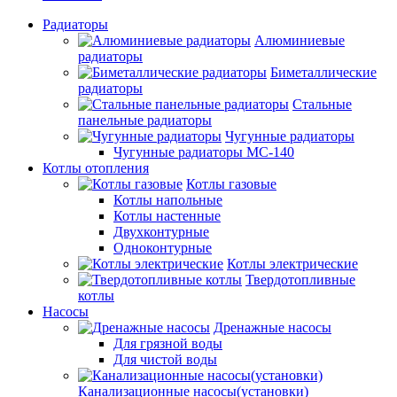
Радиаторы
Алюминиевые
радиаторы
Биметаллические
радиаторы
Стальные
панельные радиаторы
Чугунные радиаторы
Чугунные радиаторы МС-140
Котлы отопления
Котлы газовые
Котлы напольные
Котлы настенные
Двухконтурные
Одноконтурные
Котлы электрические
Твердотопливные
котлы
Насосы
Дренажные насосы
Для грязной воды
Для чистой воды
Канализационные насосы(установки)