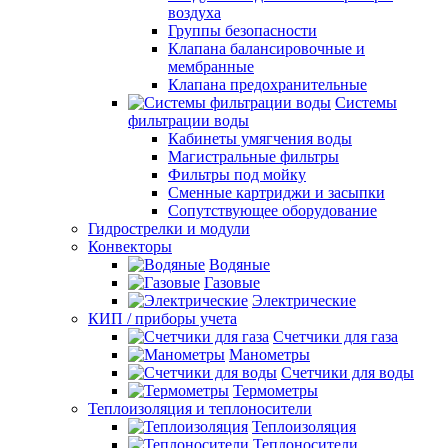
воздуха
Группы безопасности
Клапана балансировочные и
мембранные
Клапана предохранительные
Системы
фильтрации воды
Кабинеты умягчения воды
Магистральные фильтры
Фильтры под мойку
Сменные картриджи и засыпки
Сопутствующее оборудование
Гидрострелки и модули
Конвекторы
Водяные
Газовые
Электрические
КИП / приборы учета
Счетчики для газа
Манометры
Счетчики для воды
Термометры
Теплоизоляция и теплоносители
Теплоизоляция
Теплоносители