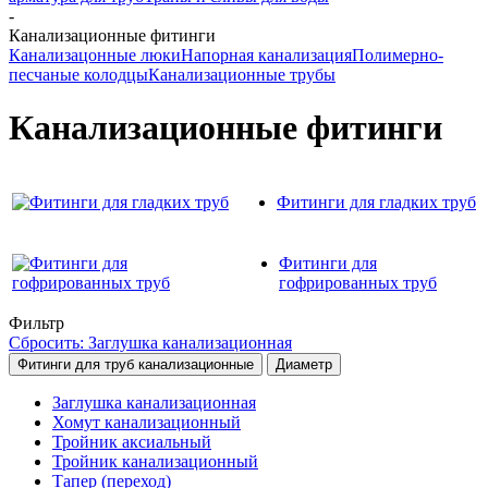
-
Канализационные фитинги
Канализацонные люки
Напорная канализация
Полимерно-
песчаные колодцы
Канализационные трубы
Канализационные фитинги
Фитинги для гладких труб
Фитинги для
гофрированных труб
Фильтр
Сбросить: Заглушка канализационная
Фитинги для труб канализационные
Диаметр
Заглушка канализационная
Хомут канализационный
Тройник аксиальный
Тройник канализационный
Тапер (переход)