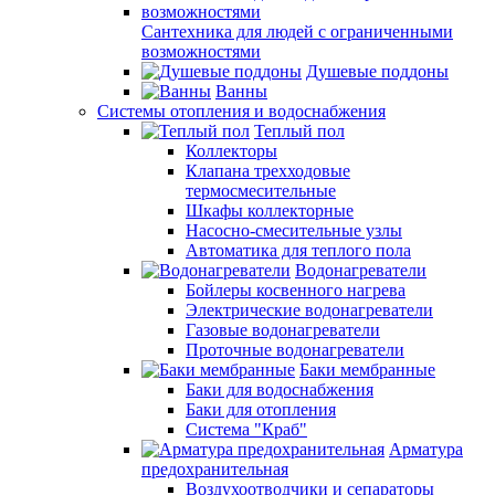
Сантехника для людей с ограниченными
возможностями
Душевые поддоны
Ванны
Системы отопления и водоснабжения
Теплый пол
Коллекторы
Клапана трехходовые
термосмесительные
Шкафы коллекторные
Насосно-смесительные узлы
Автоматика для теплого пола
Водонагреватели
Бойлеры косвенного нагрева
Электрические водонагреватели
Газовые водонагреватели
Проточные водонагреватели
Баки мембранные
Баки для водоснабжения
Баки для отопления
Система "Краб"
Арматура
предохранительная
Воздухоотводчики и сепараторы