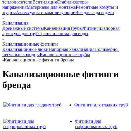
теплоносители
Вентиляция
Стабилизаторы
напряжения
Материалы для монтажа
Ремонтные хомуты и
муфты
Аксессуары и комплетующие
Все для сада и дачи
-
Канализация
Дренажные системы
Канализация
Трубы
Фитинги
Запорная
арматура для труб
Трапы и сливы для воды
-
Канализационные фитинги
Канализацонные люки
Напорная канализация
Полимерно-
песчаные колодцы
Канализационные трубы
-
Канализационные фитинги бренда
Канализационные фитинги
бренда
Фитинги для гладких труб
Фитинги для
гофрированных труб