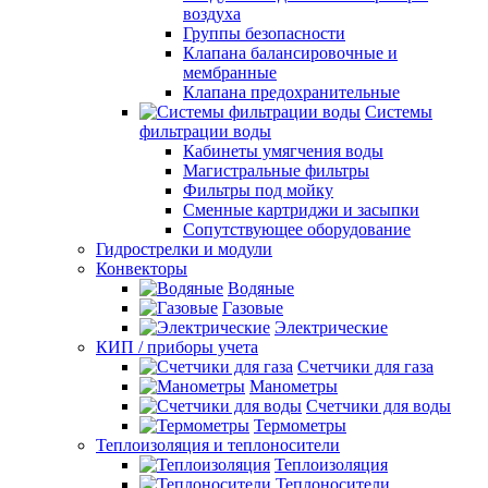
воздуха
Группы безопасности
Клапана балансировочные и
мембранные
Клапана предохранительные
Системы
фильтрации воды
Кабинеты умягчения воды
Магистральные фильтры
Фильтры под мойку
Сменные картриджи и засыпки
Сопутствующее оборудование
Гидрострелки и модули
Конвекторы
Водяные
Газовые
Электрические
КИП / приборы учета
Счетчики для газа
Манометры
Счетчики для воды
Термометры
Теплоизоляция и теплоносители
Теплоизоляция
Теплоносители