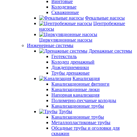
Винтовые
Колодезные
Скважинные
Фекальные насосы
Центробежные
насосы
Циркуляционные насосы
Инженерные системы
Дренажные системы
Геотекстиль
Колодец дренажный
Дождеприемники
Трубы дренажные
Канализация
Канализационные фитинги
Канализацонные люки
Напорная канализация
Полимерно-песчаные колодцы
Канализационные трубы
Трубы
Канализационные трубы
Металлопластиковые трубы
Обсадные трубы и оголовки для
скважин