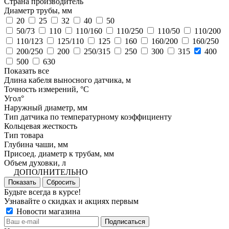
Страна производитель
Диаметр трубы, мм
20
25
32
40
50
50/73
110
110/160
110/250
110/50
110/200
110/123
125/110
125
160
160/200
160/250
200/250
200
250/315
250
300
315
400
500
630
Показать все
Длина кабеля выносного датчика, м
Точность измерений, °C
Угол°
Наружный диаметр, мм
Тип датчика по температурному коэффициенту
Кольцевая жесткость
Тип товара
Глубина чаши, мм
Присоед. диаметр к трубам, мм
Объем духовки, л
ДОПОЛНИТЕЛЬНО
Показать
Сбросить
Будьте всегда в курсе!
Узнавайте о скидках и акциях первым
Новости магазина