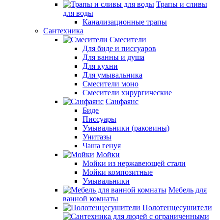
Трапы и сливы
для воды
Канализационные трапы
Сантехника
Смесители
Для биде и писсуаров
Для ванны и душа
Для кухни
Для умывальника
Смесители моно
Смесители хирургические
Санфаянс
Биде
Писсуары
Умывальники (раковины)
Унитазы
Чаша генуя
Мойки
Мойки из нержавеющей стали
Мойки композитные
Умывальники
Мебель для
ванной комнаты
Полотенцесушители