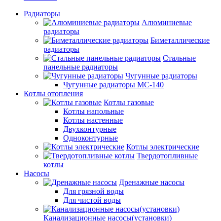
Радиаторы
Алюминиевые
радиаторы
Биметаллические
радиаторы
Стальные
панельные радиаторы
Чугунные радиаторы
Чугунные радиаторы МС-140
Котлы отопления
Котлы газовые
Котлы напольные
Котлы настенные
Двухконтурные
Одноконтурные
Котлы электрические
Твердотопливные
котлы
Насосы
Дренажные насосы
Для грязной воды
Для чистой воды
Канализационные насосы(установки)