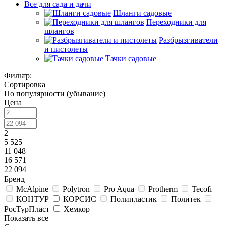
Все для сада и дачи
Шланги садовые
Переходники для
шлангов
Разбрызгиватели
и пистолеты
Тачки садовые
Фильтр:
Сортировка
По популярности (убывание)
Цена
2
5 525
11 048
16 571
22 094
Бренд
McAlpine
Polytron
Pro Aqua
Protherm
Tecofi
КОНТУР
КОРСИС
Полипластик
Политек
РосТурПласт
Хемкор
Показать все