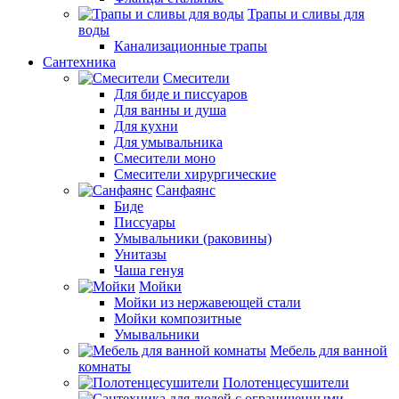
Трапы и сливы для
воды
Канализационные трапы
Сантехника
Смесители
Для биде и писсуаров
Для ванны и душа
Для кухни
Для умывальника
Смесители моно
Смесители хирургические
Санфаянс
Биде
Писсуары
Умывальники (раковины)
Унитазы
Чаша генуя
Мойки
Мойки из нержавеющей стали
Мойки композитные
Умывальники
Мебель для ванной
комнаты
Полотенцесушители