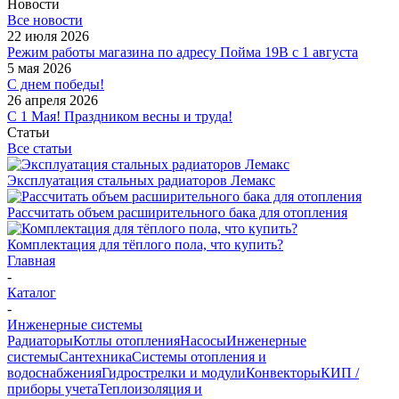
Новости
Все новости
22 июля 2026
Режим работы магазина по адресу Пойма 19В с 1 августа
5 мая 2026
С днем победы!
26 апреля 2026
С 1 Мая! Праздником весны и труда!
Статьи
Все статьи
Эксплуатация стальных радиаторов Лемакс
Рассчитать объем расширительного бака для отопления
Комплектация для тёплого пола, что купить?
Главная
-
Каталог
-
Инженерные системы
Радиаторы
Котлы отопления
Насосы
Инженерные
системы
Сантехника
Системы отопления и
водоснабжения
Гидрострелки и модули
Конвекторы
КИП /
приборы учета
Теплоизоляция и