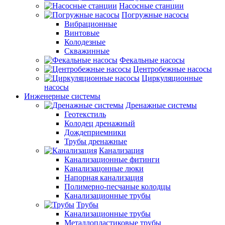
Насосные станции
Погружные насосы
Вибрационные
Винтовые
Колодезные
Скважинные
Фекальные насосы
Центробежные насосы
Циркуляционные
насосы
Инженерные системы
Дренажные системы
Геотекстиль
Колодец дренажный
Дождеприемники
Трубы дренажные
Канализация
Канализационные фитинги
Канализацонные люки
Напорная канализация
Полимерно-песчаные колодцы
Канализационные трубы
Трубы
Канализационные трубы
Металлопластиковые трубы