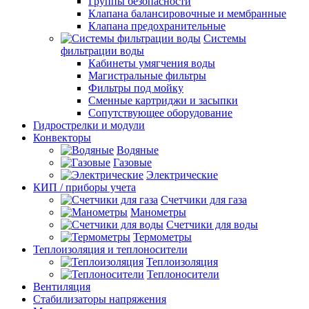
Группы безопасности
Клапана балансировочные и мембранные
Клапана предохранительные
Системы
фильтрации воды
Кабинеты умягчения воды
Магистральные фильтры
Фильтры под мойку
Сменные картриджи и засыпки
Сопутствующее оборудование
Гидрострелки и модули
Конвекторы
Водяные
Газовые
Электрические
КИП / приборы учета
Счетчики для газа
Манометры
Счетчики для воды
Термометры
Теплоизоляция и теплоносители
Теплоизоляция
Теплоносители
Вентиляция
Стабилизаторы напряжения