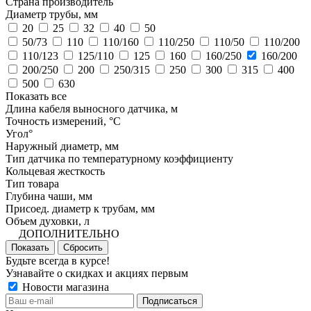
Страна производитель
Диаметр трубы, мм
20
25
32
40
50
50/73
110
110/160
110/250
110/50
110/200
110/123
125/110
125
160
160/250
160/200
200/250
200
250/315
250
300
315
400
500
630
Показать все
Длина кабеля выносного датчика, м
Точность измерений, °C
Угол°
Наружный диаметр, мм
Тип датчика по температурному коэффициенту
Кольцевая жесткость
Тип товара
Глубина чаши, мм
Присоед. диаметр к трубам, мм
Объем духовки, л
ДОПОЛНИТЕЛЬНО
Показать
Сбросить
Будьте всегда в курсе!
Узнавайте о скидках и акциях первым
Новости магазина