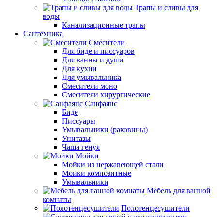
Трапы и сливы для
воды
Канализационные трапы
Сантехника
Смесители
Для биде и писсуаров
Для ванны и душа
Для кухни
Для умывальника
Смесители моно
Смесители хирургические
Санфаянс
Биде
Писсуары
Умывальники (раковины)
Унитазы
Чаша генуя
Мойки
Мойки из нержавеющей стали
Мойки композитные
Умывальники
Мебель для ванной
комнаты
Полотенцесушители