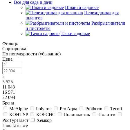
Все для сада и дачи
Шланги садовые
Переходники для
шлангов
Разбрызгиватели
и пистолеты
Тачки садовые
Фильтр:
Сортировка
По популярности (убывание)
Цена
2
5 525
11 048
16 571
22 094
Бренд
McAlpine
Polytron
Pro Aqua
Protherm
Tecofi
КОНТУР
КОРСИС
Полипластик
Политек
РосТурПласт
Хемкор
Показать все