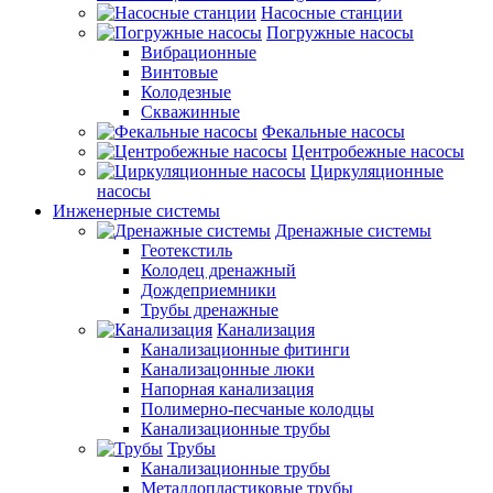
Насосные станции
Погружные насосы
Вибрационные
Винтовые
Колодезные
Скважинные
Фекальные насосы
Центробежные насосы
Циркуляционные
насосы
Инженерные системы
Дренажные системы
Геотекстиль
Колодец дренажный
Дождеприемники
Трубы дренажные
Канализация
Канализационные фитинги
Канализацонные люки
Напорная канализация
Полимерно-песчаные колодцы
Канализационные трубы
Трубы
Канализационные трубы
Металлопластиковые трубы