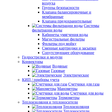
воздуха
Группы безопасности
Клапана балансировочные и
мембранные
Клапана предохранительные
Системы
фильтрации воды
Кабинеты умягчения воды
Магистральные фильтры
Фильтры под мойку
Сменные картриджи и засыпки
Сопутствующее оборудование
Гидрострелки и модули
Конвекторы
Водяные
Газовые
Электрические
КИП / приборы учета
Счетчики для газа
Манометры
Счетчики для воды
Термометры
Теплоизоляция и теплоносители
Теплоизоляция
Теплоносители