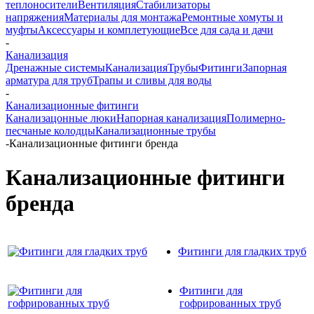
теплоносители
Вентиляция
Стабилизаторы
напряжения
Материалы для монтажа
Ремонтные хомуты и
муфты
Аксессуары и комплетующие
Все для сада и дачи
-
Канализация
Дренажные системы
Канализация
Трубы
Фитинги
Запорная
арматура для труб
Трапы и сливы для воды
-
Канализационные фитинги
Канализацонные люки
Напорная канализация
Полимерно-
песчаные колодцы
Канализационные трубы
-
Канализационные фитинги бренда
Канализационные фитинги
бренда
Фитинги для гладких труб
Фитинги для
гофрированных труб