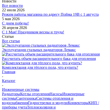
Новости
Все новости
22 июля 2026
Режим работы магазина по адресу Пойма 19В с 1 августа
5 мая 2026
С днем победы!
26 апреля 2026
С 1 Мая! Праздником весны и труда!
Статьи
Все статьи
Эксплуатация стальных радиаторов Лемакс
Рассчитать объем расширительного бака для отопления
Комплектация для тёплого пола, что купить?
Главная
-
Каталог
-
Инженерные системы
Радиаторы
Котлы отопления
Насосы
Инженерные
системы
Сантехника
Системы отопления и
водоснабжения
Гидрострелки и модули
Конвекторы
КИП /
приборы учета
Теплоизоляция и