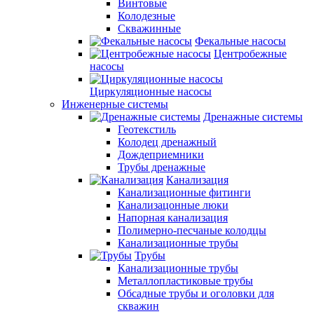
Винтовые
Колодезные
Скважинные
Фекальные насосы
Центробежные
насосы
Циркуляционные насосы
Инженерные системы
Дренажные системы
Геотекстиль
Колодец дренажный
Дождеприемники
Трубы дренажные
Канализация
Канализационные фитинги
Канализацонные люки
Напорная канализация
Полимерно-песчаные колодцы
Канализационные трубы
Трубы
Канализационные трубы
Металлопластиковые трубы
Обсадные трубы и оголовки для
скважин