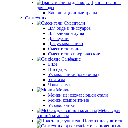
Трапы и сливы
для воды
Канализационные трапы
Сантехника
Смесители
Для биде и писсуаров
Для ванны и душа
Для кухни
Для умывальника
Смесители моно
Смесители хирургические
Санфаянс
Биде
Писсуары
Умывальники (раковины)
Унитазы
Чаша генуя
Мойки
Мойки из нержавеющей стали
Мойки композитные
Умывальники
Мебель для
ванной комнаты
Полотенцесушители