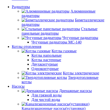
Радиаторы
Алюминиевые
радиаторы
Биметаллические
радиаторы
Стальные
панельные радиаторы
Чугунные радиаторы
Чугунные радиаторы МС-140
Котлы отопления
Котлы газовые
Котлы напольные
Котлы настенные
Двухконтурные
Одноконтурные
Котлы электрические
Твердотопливные
котлы
Насосы
Дренажные насосы
Для грязной воды
Для чистой воды
Канализационные насосы(установки)