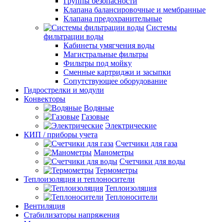
Группы безопасности
Клапана балансировочные и мембранные
Клапана предохранительные
Системы
фильтрации воды
Кабинеты умягчения воды
Магистральные фильтры
Фильтры под мойку
Сменные картриджи и засыпки
Сопутствующее оборудование
Гидрострелки и модули
Конвекторы
Водяные
Газовые
Электрические
КИП / приборы учета
Счетчики для газа
Манометры
Счетчики для воды
Термометры
Теплоизоляция и теплоносители
Теплоизоляция
Теплоносители
Вентиляция
Стабилизаторы напряжения