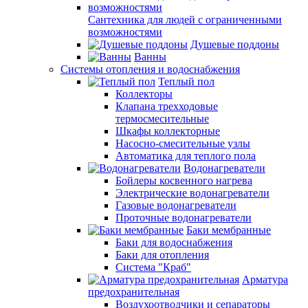
Сантехника для людей с ограниченными
возможностями
Душевые поддоны
Ванны
Системы отопления и водоснабжения
Теплый пол
Коллекторы
Клапана трехходовые
термосмесительные
Шкафы коллекторные
Насосно-смесительные узлы
Автоматика для теплого пола
Водонагреватели
Бойлеры косвенного нагрева
Электрические водонагреватели
Газовые водонагреватели
Проточные водонагреватели
Баки мембранные
Баки для водоснабжения
Баки для отопления
Система "Краб"
Арматура
предохранительная
Воздухоотводчики и сепараторы