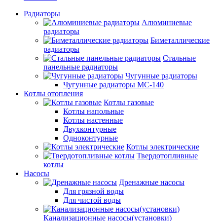
Радиаторы
Алюминиевые
радиаторы
Биметаллические
радиаторы
Стальные
панельные радиаторы
Чугунные радиаторы
Чугунные радиаторы МС-140
Котлы отопления
Котлы газовые
Котлы напольные
Котлы настенные
Двухконтурные
Одноконтурные
Котлы электрические
Твердотопливные
котлы
Насосы
Дренажные насосы
Для грязной воды
Для чистой воды
Канализационные насосы(установки)