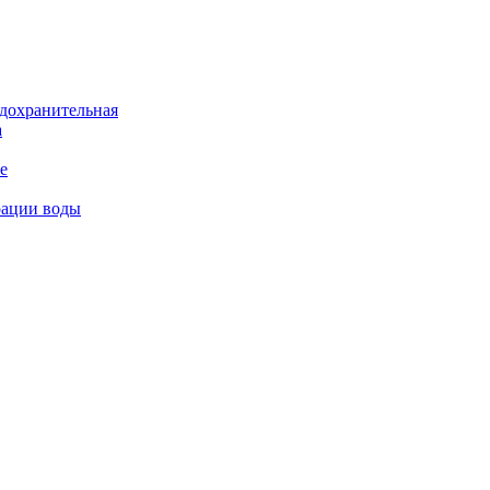
дохранительная
а
е
рации воды