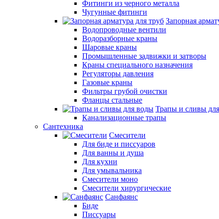
Фитинги из черного металла
Чугунные фитинги
Запорная армат
Водопроводные вентили
Водоразборные краны
Шаровые краны
Промышленные задвижки и затворы
Краны специального назначения
Регуляторы давления
Газовые краны
Фильтры грубой очистки
Фланцы стальные
Трапы и сливы дл
Канализационные трапы
Сантехника
Смесители
Для биде и писсуаров
Для ванны и душа
Для кухни
Для умывальника
Смесители моно
Смесители хирургические
Санфаянс
Биде
Писсуары