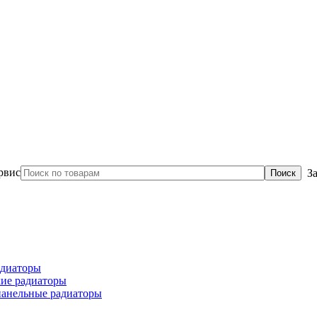
З
диаторы
ие радиаторы
панельные радиаторы