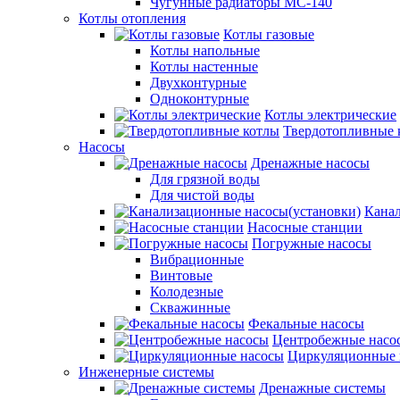
Чугунные радиаторы МС-140
Котлы отопления
Котлы газовые
Котлы напольные
Котлы настенные
Двухконтурные
Одноконтурные
Котлы электрические
Твердотопливные 
Насосы
Дренажные насосы
Для грязной воды
Для чистой воды
Канал
Насосные станции
Погружные насосы
Вибрационные
Винтовые
Колодезные
Скважинные
Фекальные насосы
Центробежные насо
Циркуляционные 
Инженерные системы
Дренажные системы