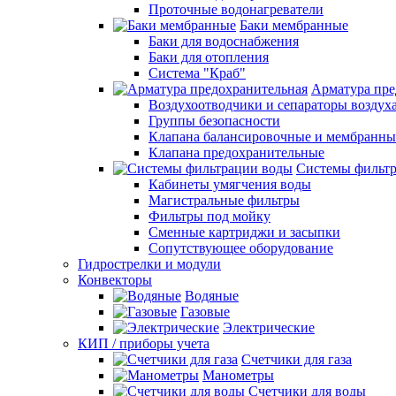
Проточные водонагреватели
Баки мембранные
Баки для водоснабжения
Баки для отопления
Система "Краб"
Арматура пре
Воздухоотводчики и сепараторы воздух
Группы безопасности
Клапана балансировочные и мембранны
Клапана предохранительные
Системы фильт
Кабинеты умягчения воды
Магистральные фильтры
Фильтры под мойку
Сменные картриджи и засыпки
Сопутствующее оборудование
Гидрострелки и модули
Конвекторы
Водяные
Газовые
Электрические
КИП / приборы учета
Счетчики для газа
Манометры
Счетчики для воды