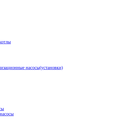
котлы
изационные насосы(установки)
сы
насосы